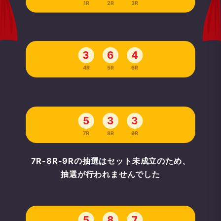
1R
2R
3R
3
6
4
4R
5R
6R
5
3
3
7R
8R
9R
7R-8R-9Rの抽選はセット未成立のため、
抽選が行われませんでした
5
8
7