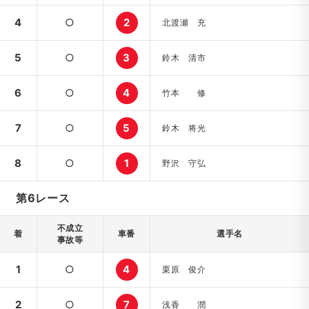
4
○
2
北渡瀬 充
5
○
3
鈴木 清市
6
○
4
竹本 修
7
○
5
鈴木 将光
8
○
1
野沢 守弘
第6レース
不成立
着
車番
選手名
事故等
1
○
4
栗原 俊介
2
○
7
浅香 潤