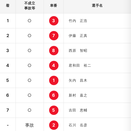
不成立
着
車番
選手名
事故等
1
○
3
竹内 正浩
2
○
7
伊藤 正真
3
○
8
西原 智昭
4
○
4
君和田 裕二
5
○
1
矢内 昌木
6
○
6
新村 嘉之
7
○
5
吉田 恵輔
-
事故
2
石川 岳彦