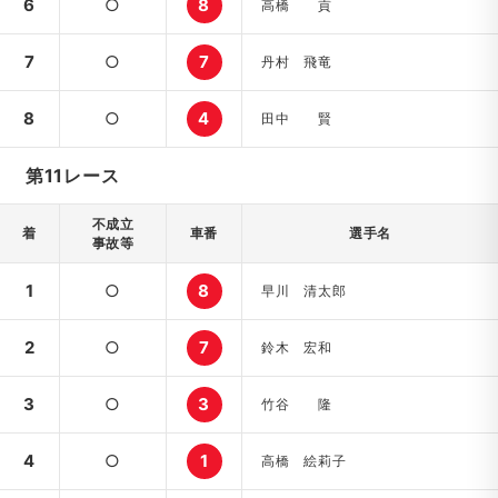
6
○
8
高橋 貢
7
○
7
丹村 飛竜
8
○
4
田中 賢
第11レース
不成立
着
車番
選手名
事故等
1
○
8
早川 清太郎
2
○
7
鈴木 宏和
3
○
3
竹谷 隆
4
○
1
高橋 絵莉子