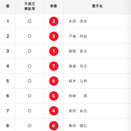
不成立
着
車番
選手名
事故等
1
○
2
木部 匡作
2
○
3
戸塚 尚起
3
○
1
猪熊 龍太
4
○
7
塚越 浩之
5
○
8
桜木 公和
6
○
5
田崎 萌
7
○
4
柴田 紘志
8
○
6
番田 隆弘