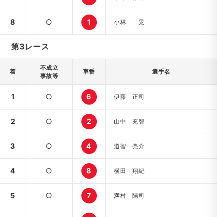
8
○
1
小林 晃
第3レース
不成立
着
車番
選手名
事故等
1
○
6
伊藤 正司
2
○
2
山中 充智
3
○
4
道智 亮介
4
○
8
横田 翔紀
5
○
7
満村 陽司