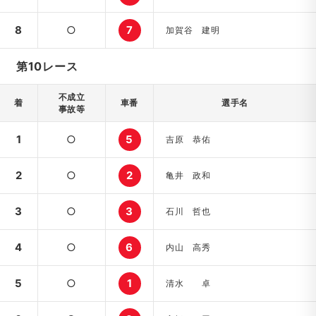
8
○
7
加賀谷 建明
第10レース
不成立
着
車番
選手名
事故等
1
○
5
吉原 恭佑
2
○
2
亀井 政和
3
○
3
石川 哲也
4
○
6
内山 高秀
5
○
1
清水 卓