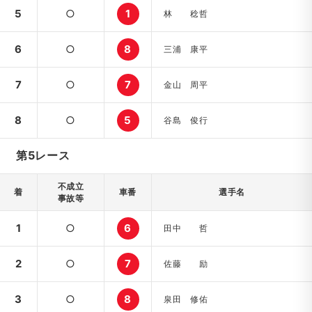
5
○
1
林 稔哲
6
○
8
三浦 康平
7
○
7
金山 周平
8
○
5
谷島 俊行
第5レース
不成立
着
車番
選手名
事故等
1
○
6
田中 哲
2
○
7
佐藤 励
3
○
8
泉田 修佑