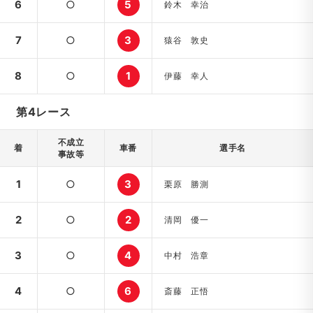
6
○
5
鈴木 幸治
7
○
3
猿谷 敦史
8
○
1
伊藤 幸人
第4レース
不成立
着
車番
選手名
事故等
1
○
3
栗原 勝測
2
○
2
清岡 優一
3
○
4
中村 浩章
4
○
6
斎藤 正悟