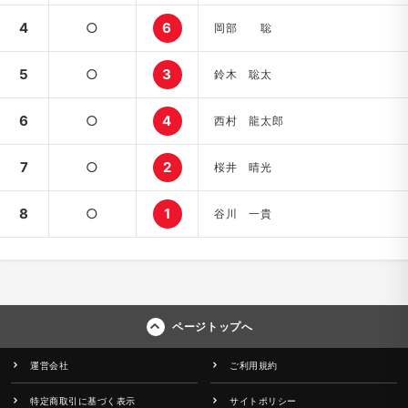
4
○
6
岡部 聡
5
○
3
鈴木 聡太
6
○
4
西村 龍太郎
7
○
2
桜井 晴光
8
○
1
谷川 一貴
ページトップへ
運営会社
ご利用規約
特定商取引に基づく表示
サイトポリシー