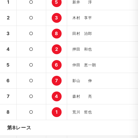
1
○
5
新井 淳
2
○
3
木村 享平
3
○
8
田村 治郎
4
○
2
押田 和也
5
○
6
仲田 恵一朗
6
○
7
影山 伸
7
○
4
森村 亮
8
○
1
荒川 哲也
第8レース