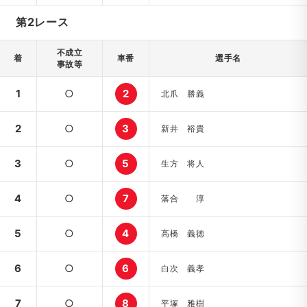
第2レース
不成立
着
車番
選手名
事故等
1
○
2
北爪 勝義
2
○
3
新井 裕貴
3
○
5
生方 将人
4
○
7
落合 淳
5
○
4
高橋 義徳
6
○
6
白次 義孝
7
○
8
平塚 雅樹