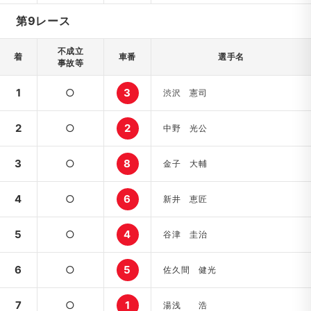
第9レース
不成立
着
車番
選手名
事故等
1
○
3
渋沢 憲司
2
○
2
中野 光公
3
○
8
金子 大輔
4
○
6
新井 恵匠
5
○
4
谷津 圭治
6
○
5
佐久間 健光
7
○
1
湯浅 浩