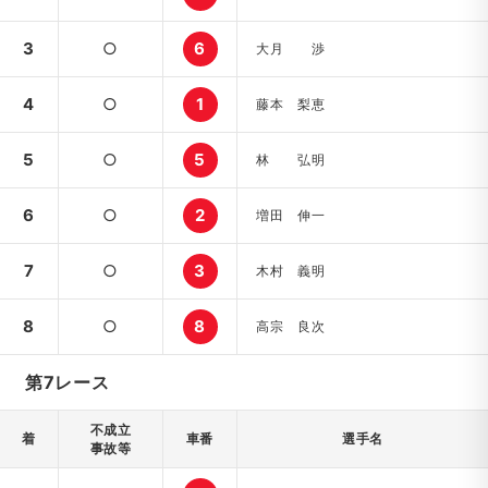
3
○
6
大月 渉
4
○
1
藤本 梨恵
5
○
5
林 弘明
6
○
2
増田 伸一
7
○
3
木村 義明
8
○
8
高宗 良次
第7レース
不成立
着
車番
選手名
事故等