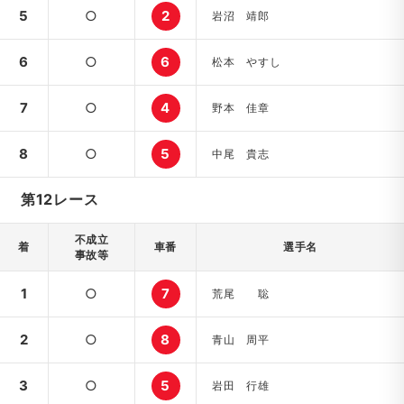
5
○
2
岩沼 靖郎
6
○
6
松本 やすし
7
○
4
野本 佳章
8
○
5
中尾 貴志
第12レース
不成立
着
車番
選手名
事故等
1
○
7
荒尾 聡
2
○
8
青山 周平
3
○
5
岩田 行雄