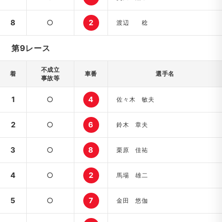
8
○
2
渡辺 稔
第9レース
不成立
着
車番
選手名
事故等
1
○
4
佐々木 敏夫
2
○
6
鈴木 章夫
3
○
8
栗原 佳祐
4
○
2
馬場 雄二
5
○
7
金田 悠伽