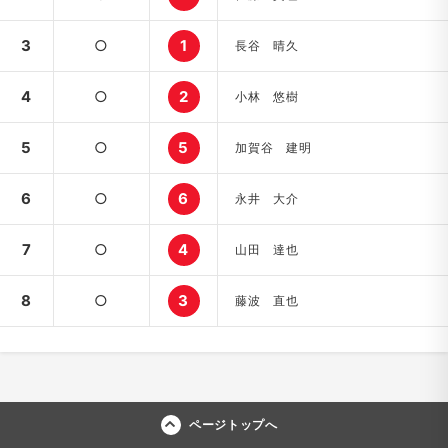
3
○
1
長谷 晴久
4
○
2
小林 悠樹
5
○
5
加賀谷 建明
6
○
6
永井 大介
7
○
4
山田 達也
8
○
3
藤波 直也
ページトップへ