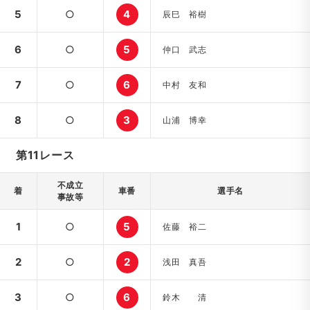
5
○
4
辰巳 裕樹
6
○
5
仲口 武志
7
○
6
中村 友和
8
○
3
山浦 博幸
第11レース
不成立
着
車番
選手名
事故等
1
○
5
佐藤 裕二
2
○
2
浅田 真吾
3
○
6
鈴木 清