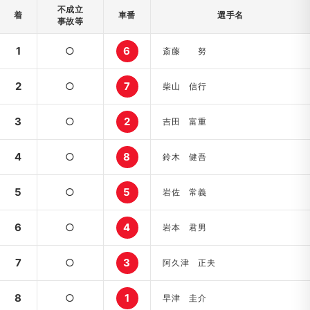
不成立
着
車番
選手名
事故等
1
○
6
斎藤 努
2
○
7
柴山 信行
3
○
2
吉田 富重
4
○
8
鈴木 健吾
5
○
5
岩佐 常義
6
○
4
岩本 君男
7
○
3
阿久津 正夫
8
○
1
早津 圭介