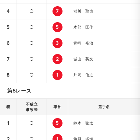
4
○
7
稲川 聖也
5
○
5
木部 匡作
6
○
3
青嶋 裕治
7
○
2
城山 英文
8
○
1
片岡 信之
第5レース
不成立
着
車番
選手名
事故等
1
○
5
鈴木 聡太
2
○
1
角貝 拓海