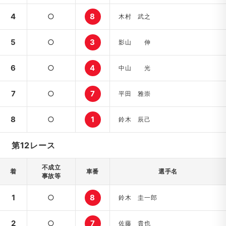
4
○
8
木村 武之
5
○
3
影山 伸
6
○
4
中山 光
7
○
7
平田 雅崇
8
○
1
鈴木 辰己
第12レース
不成立
着
車番
選手名
事故等
1
○
8
鈴木 圭一郎
2
○
7
佐藤 貴也