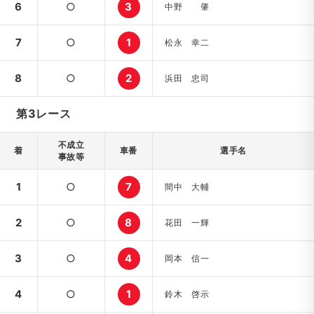
6
○
3
中野 肇
7
○
1
松永 幸二
8
○
2
浜田 忠司
第3レース
不成立
着
車番
選手名
事故等
1
○
7
間中 大輔
2
○
8
花田 一輝
3
○
4
岡本 信一
4
○
1
鈴木 啓示