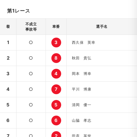
第1レース
不成立
着
車番
選手名
事故等
1
○
3
西久保 英幸
2
○
8
秋田 貴弘
3
○
4
岡本 博幸
4
○
7
平川 博康
5
○
5
清岡 優一
6
○
6
山脇 孝志
7
○
2
田斎 英世