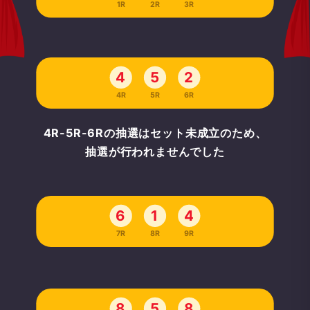
1R
2R
3R
4
5
2
4R
5R
6R
4R-5R-6Rの抽選はセット未成立のため、
抽選が行われませんでした
6
1
4
7R
8R
9R
8
5
8