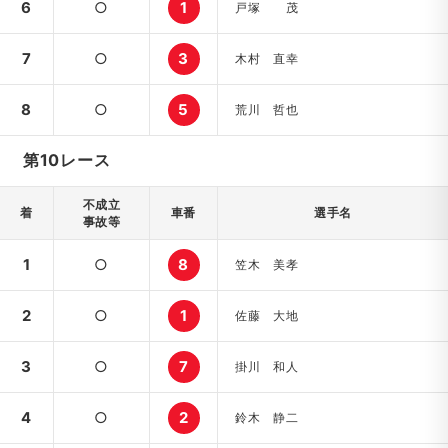
6
○
1
戸塚 茂
7
○
3
木村 直幸
8
○
5
荒川 哲也
第10レース
不成立
着
車番
選手名
事故等
1
○
8
笠木 美孝
2
○
1
佐藤 大地
3
○
7
掛川 和人
4
○
2
鈴木 静二