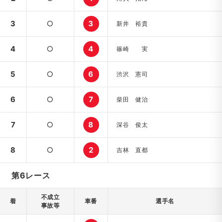
3
○
3
新井 裕貴
4
○
4
篠崎 実
5
○
6
渋沢 憲司
6
○
7
柴田 健治
7
○
8
深谷 俊太
8
○
2
吉林 直都
第6レース
不成立
着
車番
選手名
事故等