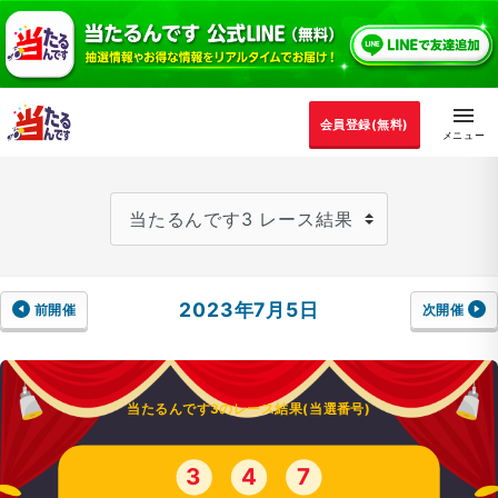
会員登録(無料)
2023年7月5日
前開催
次開催
当たるんです3のレース結果(当選番号)
3
4
7