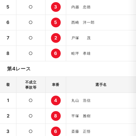
5
○
3
内越 忠徳
6
○
5
西崎 洋一郎
7
○
2
戸塚 茂
8
○
6
畦坪 孝雄
第4レース
不成立
着
車番
選手名
事故等
1
○
4
丸山 浩信
2
○
8
平塚 雅樹
3
○
6
斎藤 正悟