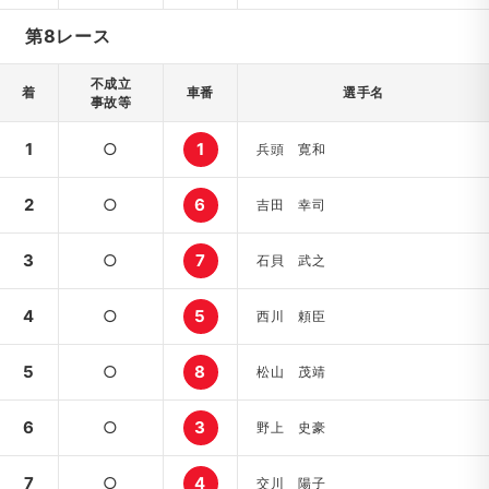
第8レース
不成立
着
車番
選手名
事故等
1
○
1
兵頭 寛和
2
○
6
吉田 幸司
3
○
7
石貝 武之
4
○
5
西川 頼臣
5
○
8
松山 茂靖
6
○
3
野上 史豪
7
○
4
交川 陽子