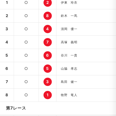
1
○
2
伊東 玲衣
2
○
8
鈴木 一馬
3
○
4
清岡 優一
4
○
7
高塚 義明
5
○
6
谷川 一貴
6
○
5
山脇 孝志
7
○
3
島田 健一
8
○
1
牧野 竜人
第7レース