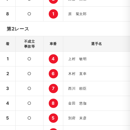
8
○
1
原 菊太郎
第2レース
不成立
着
車番
選手名
事故等
1
○
4
上村 敏明
2
○
6
木村 直幸
3
○
7
西川 頼臣
4
○
8
金田 悠伽
5
○
5
別府 末彦