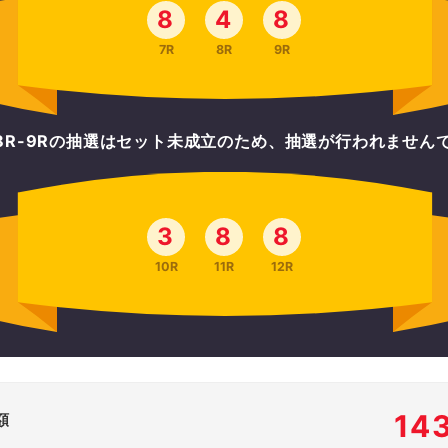
8
4
8
7R
8R
9R
-8R-9Rの抽選はセット未成立のため、抽選が行われません
3
8
8
10R
11R
12R
14
額