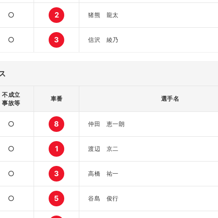
○
2
猪熊 龍太
○
3
信沢 綾乃
ス
不成立
車番
選手名
事故等
○
8
仲田 恵一朗
○
1
渡辺 京二
○
3
高橋 祐一
○
5
谷島 俊行