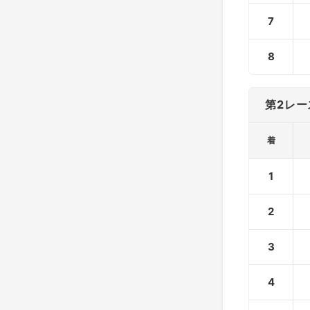
7
8
第2レー
着
1
2
3
4