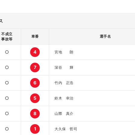
ス
不成立
車番
選手名
事故等
○
4
宮地 朗
○
7
深谷 輝
○
6
竹内 正浩
○
5
鈴木 幸治
○
8
山際 真介
○
1
大久保 哲司