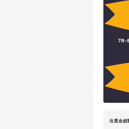
7R
当選金総