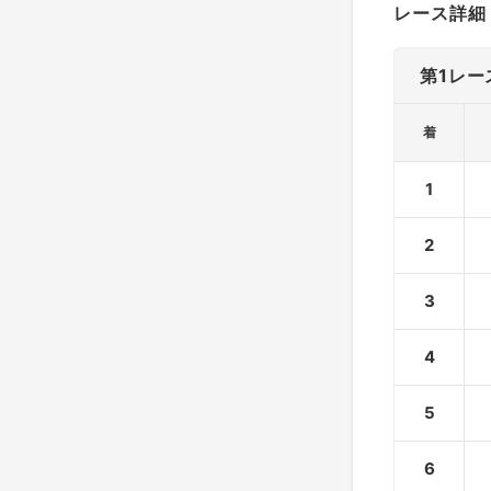
レース詳細
第1レー
着
1
2
3
4
5
6