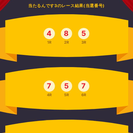
当たるんです3のレース結果(当選番号)
4
8
5
1R
2R
3R
7
5
7
4R
5R
6R