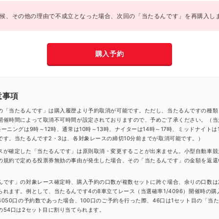
候、その他の理由で不成立となった場合、次回の「当たるんです」を再購入し
購入予約
意事項
の「当たるんです」は購入履歴より予約取消が可能です。ただし、当たるんですの種類
開催時間によって取消不可時間が設定されておりますので、予めご了承ください。（当
ーニングは9時～12時、通常は10時～13時、ナイターは14時～17時、ミッドナイトは1
です。当たるんです2・3は、各対象レースの締切10分前までが取消可能です。）
スが確定した「当たるんです」は原則取消・変更することが出来ません。小型自動車競
の規約で定める投票券無効の事由が発生した場合、その「当たるんです」の金額を返還
んです」の対象レース確定時、購入予約の口数が複数セットに跨ぐ場合、余りの口数は
られます。例として、当たるんです4の8車立てレース（当選確率1/4096）開催時の購
4050口の予約数であった場合、100口のご予約を行った際、46口は1セット目の「当
の54口は2セット目に割り当てられます。