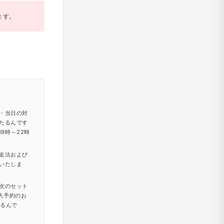
ます。
・当日の対
たるんです
9時～22時
走法および
いたしま
次のセット
入予約のお
たるんで