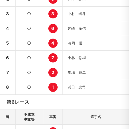
3
○
3
中村 颯斗
4
○
6
芝崎 茂信
5
○
4
清岡 優一
6
○
7
小林 悠樹
7
○
2
馬場 雄二
8
○
1
浜田 忠司
第6レース
不成立
着
車番
選手名
事故等