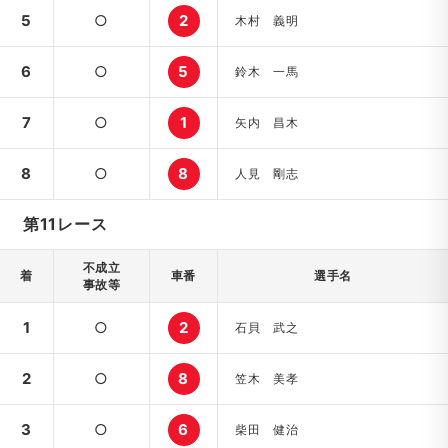
5
○
2
木村 義明
6
○
5
鈴木 一馬
7
○
1
矢内 昌木
8
○
8
人見 剛志
第11レース
不成立
着
車番
選手名
事故等
1
○
2
石貝 武之
2
○
8
笠木 美孝
3
○
6
柴田 健治