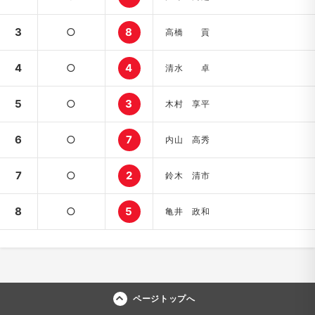
3
○
8
高橋 貢
4
○
4
清水 卓
5
○
3
木村 享平
6
○
7
内山 高秀
7
○
2
鈴木 清市
8
○
5
亀井 政和
ページトップへ