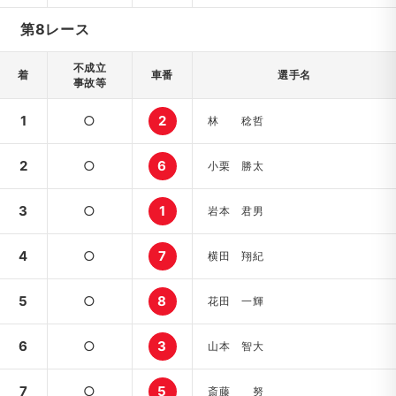
第8レース
不成立
着
車番
選手名
事故等
1
○
2
林 稔哲
2
○
6
小栗 勝太
3
○
1
岩本 君男
4
○
7
横田 翔紀
5
○
8
花田 一輝
6
○
3
山本 智大
7
○
5
斎藤 努