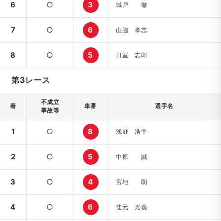
6
○
3
城戸 徹
7
○
6
山脇 孝志
8
○
5
日室 志郎
第3レース
不成立
着
車番
選手名
事故等
1
○
8
浅野 浩幸
2
○
5
中原 誠
3
○
4
宮地 朗
4
○
6
佳元 光義