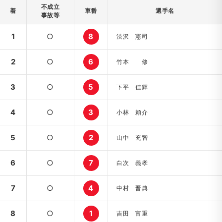
不成立
着
車番
選手名
事故等
1
○
8
渋沢 憲司
2
○
6
竹本 修
3
○
5
下平 佳輝
4
○
3
小林 頼介
5
○
2
山中 充智
6
○
7
白次 義孝
7
○
4
中村 晋典
8
○
1
吉田 富重