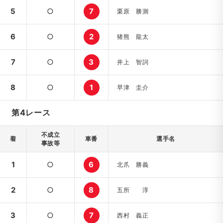
5
○
7
栗原 勝測
6
○
2
猪熊 龍太
7
○
3
井上 智詞
8
○
1
早津 圭介
第4レース
不成立
着
車番
選手名
事故等
1
○
6
北爪 勝義
2
○
8
五所 淳
3
○
7
西村 義正