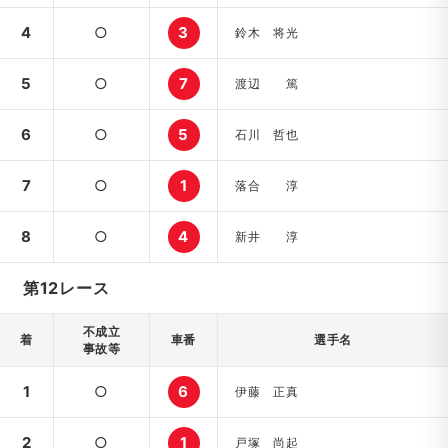
4
○
3
鈴木 将光
5
○
7
渡辺 篤
6
○
5
石川 哲也
7
○
1
落合 淳
8
○
4
新井 淳
第12レース
不成立
着
車番
選手名
事故等
1
○
6
伊藤 正真
2
○
1
戸塚 尚起