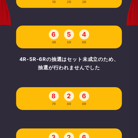
1R
2R
3R
6
5
4
4R
5R
6R
4R-5R-6Rの抽選はセット未成立のため、
抽選が行われませんでした
8
2
6
7R
8R
9R
3
2
6