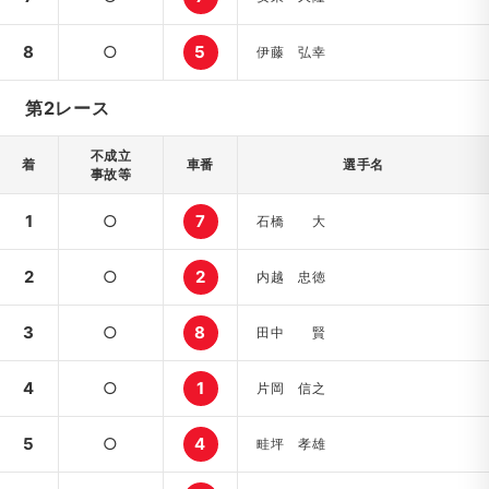
8
○
5
伊藤 弘幸
第2レース
不成立
着
車番
選手名
事故等
1
○
7
石橋 大
2
○
2
内越 忠徳
3
○
8
田中 賢
4
○
1
片岡 信之
5
○
4
畦坪 孝雄