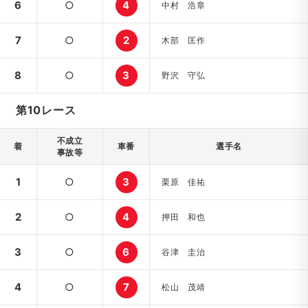
6
○
4
中村 浩章
7
○
2
木部 匡作
8
○
3
野沢 守弘
第10レース
不成立
着
車番
選手名
事故等
1
○
3
栗原 佳祐
2
○
4
押田 和也
3
○
6
谷津 圭治
4
○
7
松山 茂靖