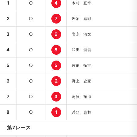
1
○
4
木村 直幸
2
○
7
岩沼 靖郎
3
○
6
岩永 清文
4
○
8
和田 健吾
5
○
5
佐伯 拓実
6
○
2
野上 史豪
7
○
3
角貝 拓海
8
○
1
兵頭 寛和
第7レース