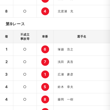
8
○
4
北渡瀬 充
第9レース
不成立
着
車番
選手名
事故等
1
○
6
塚越 浩之
2
○
7
浅田 真吾
3
○
1
広瀬 豪彦
4
○
5
鈴木 章夫
4
○
8
藤岡 一樹