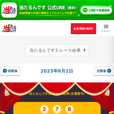
会員登録(無料)
2023年9月2日
前開催
次開催
当たるんです3のレース結果(当選番号)
2
7
8