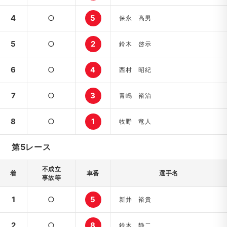
4
○
5
保永 高男
5
○
2
鈴木 啓示
6
○
4
西村 昭紀
7
○
3
青嶋 裕治
8
○
1
牧野 竜人
第5レース
不成立
着
車番
選手名
事故等
1
○
5
新井 裕貴
2
○
8
鈴木 静二