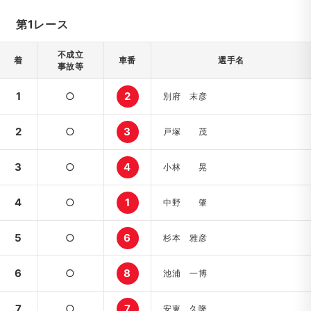
第1レース
不成立
着
車番
選手名
事故等
1
○
2
別府 末彦
2
○
3
戸塚 茂
3
○
4
小林 晃
4
○
1
中野 肇
5
○
6
杉本 雅彦
6
○
8
池浦 一博
7
○
7
安東 久隆