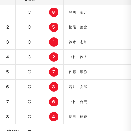
1
○
8
黒川 京介
2
○
5
松尾 啓史
3
○
1
鈴木 宏和
4
○
2
中村 雅人
5
○
7
佐藤 摩弥
6
○
3
若井 友和
7
○
6
中村 杏亮
8
○
4
長田 稚也