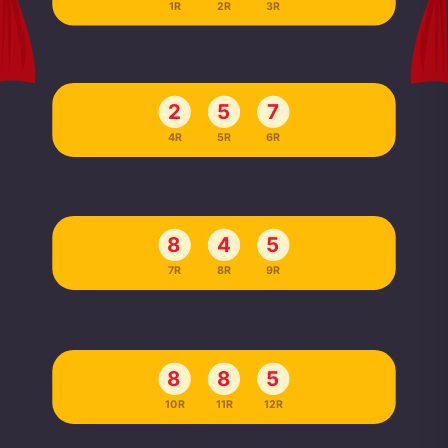
1R
2R
3R
2
5
7
4R
5R
6R
8
4
5
7R
8R
9R
8
8
5
10R
11R
12R