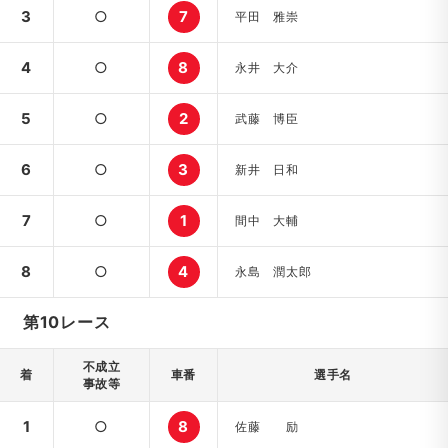
3
○
7
平田 雅崇
4
○
8
永井 大介
5
○
2
武藤 博臣
6
○
3
新井 日和
7
○
1
間中 大輔
8
○
4
永島 潤太郎
第10レース
不成立
着
車番
選手名
事故等
1
○
8
佐藤 励