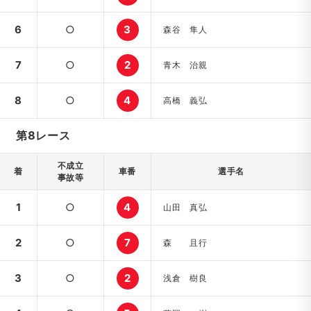
6
○
3
森谷 隼人
7
○
2
青木 治親
8
○
4
高橋 義弘
第8レース
不成立
着
車番
選手名
事故等
1
○
4
山田 真弘
2
○
7
森 且行
3
○
2
浅倉 樹良