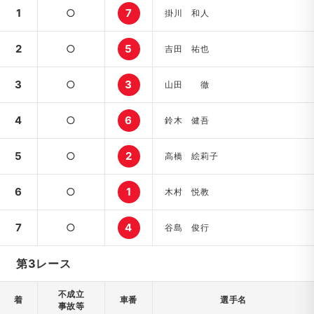
1
○
7
掛川 和人
2
○
5
吉田 祐也
3
○
3
山田 徹
4
○
6
鈴木 健吾
5
○
2
高橋 絵莉子
6
○
1
木村 悦教
7
○
4
谷島 俊行
第3レース
不成立
着
車番
選手名
事故等