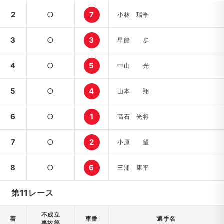
2
○
7
小林 瑞季
3
○
3
早船 歩
4
○
5
中山 光
5
○
4
山本 翔
6
○
1
高石 光将
7
○
2
小原 望
8
○
6
三浦 康平
第11レース
不成立
着
車番
選手名
事故等