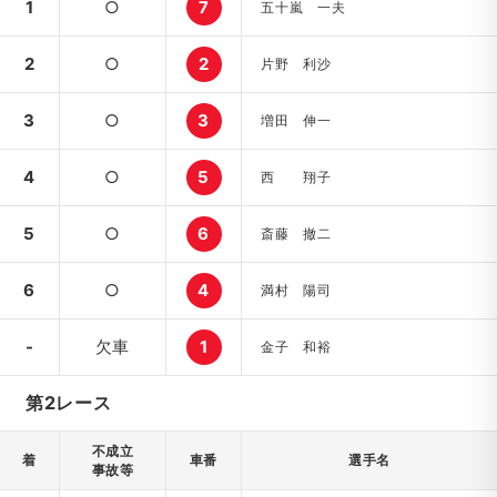
1
○
7
五十嵐 一夫
2
○
2
片野 利沙
3
○
3
増田 伸一
4
○
5
西 翔子
5
○
6
斎藤 撤二
6
○
4
満村 陽司
-
欠車
1
金子 和裕
第2レース
不成立
着
車番
選手名
事故等