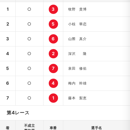
1
○
3
牧野 貴博
2
○
5
小椋 華恋
3
○
6
山際 真介
4
○
2
深沢 隆
5
○
7
泉田 修佑
6
○
4
梅内 幹雄
7
○
1
藤本 梨恵
第4レース
不成立
着
車番
選手名