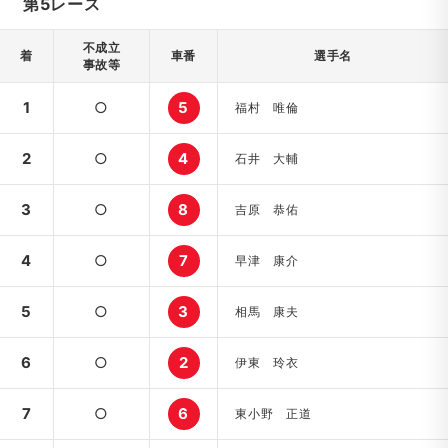
第5レース
不成立
着
車番
選手名
事故等
1
○
5
福村 唯倫
2
○
4
石井 大輔
3
○
8
吉原 恭佑
4
○
7
早津 康介
5
○
3
相馬 康夫
6
○
2
伊東 玲衣
7
○
6
東小野 正道