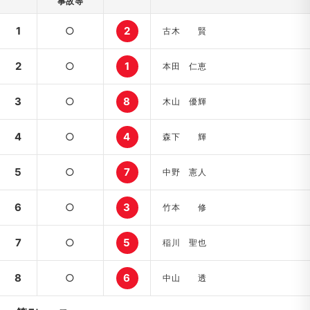
事故等
1
○
2
古木 賢
2
○
1
本田 仁恵
3
○
8
木山 優輝
4
○
4
森下 輝
5
○
7
中野 憲人
6
○
3
竹本 修
7
○
5
稲川 聖也
8
○
6
中山 透