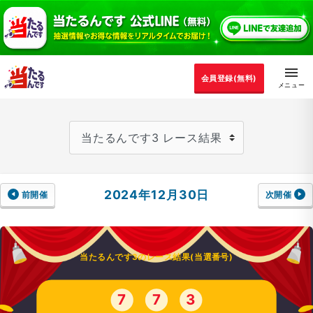
会員登録(無料)
2024年12月30日
前開催
次開催
当たるんです3のレース結果(当選番号)
7
7
3