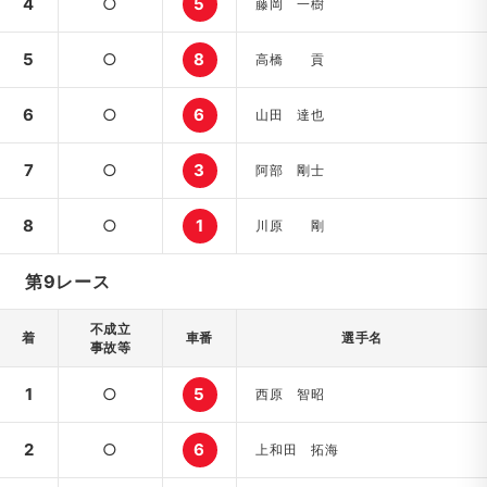
4
○
5
藤岡 一樹
5
○
8
高橋 貢
6
○
6
山田 達也
7
○
3
阿部 剛士
8
○
1
川原 剛
第9レース
不成立
着
車番
選手名
事故等
1
○
5
西原 智昭
2
○
6
上和田 拓海