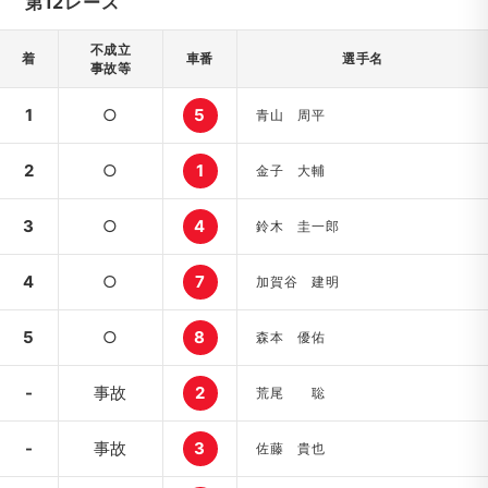
第12レース
不成立
着
車番
選手名
事故等
1
○
5
青山 周平
2
○
1
金子 大輔
3
○
4
鈴木 圭一郎
4
○
7
加賀谷 建明
5
○
8
森本 優佑
-
事故
2
荒尾 聡
-
事故
3
佐藤 貴也