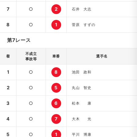
7
○
2
石井 大志
8
○
1
菅原 すずの
第7レース
不成立
着
車番
選手名
事故等
1
○
8
池田 政和
2
○
5
丸山 智史
3
○
6
松本 康
4
○
7
大木 光
5
○
1
平川 博康