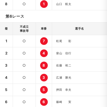
8
○
1
山口 航太
第6レース
不成立
着
車番
選手名
事故等
1
○
7
松尾 彩
2
○
4
柴山 信行
3
○
8
佐藤 裕二
4
○
3
広瀬 勝光
5
○
5
押田 幸夫
6
○
6
篠崎 実