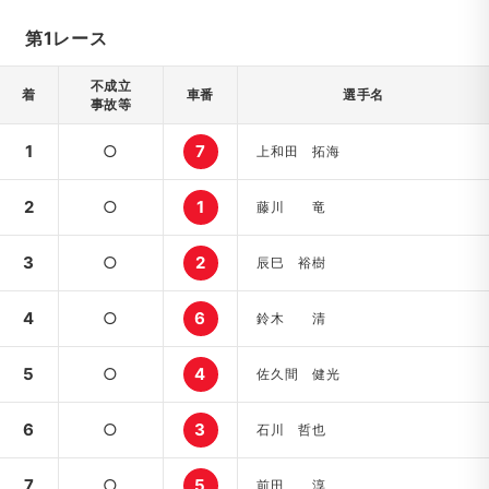
第1レース
不成立
着
車番
選手名
事故等
1
○
7
上和田 拓海
2
○
1
藤川 竜
3
○
2
辰巳 裕樹
4
○
6
鈴木 清
5
○
4
佐久間 健光
6
○
3
石川 哲也
7
○
5
前田 淳