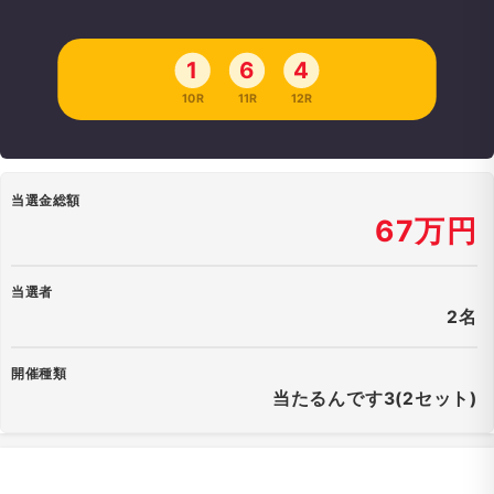
1
6
4
10R
11R
12R
当選金総額
67万円
当選者
2名
開催種類
当たるんです3(2セット)