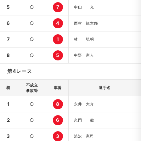
5
○
7
中山 光
6
○
4
西村 龍太郎
7
○
1
林 弘明
8
○
5
中野 憲人
第4レース
不成立
着
車番
選手名
事故等
1
○
8
永井 大介
2
○
6
久門 徹
3
○
3
渋沢 憲司