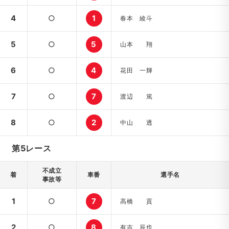
4
○
1
春本 綾斗
5
○
5
山本 翔
6
○
4
花田 一輝
7
○
7
渡辺 篤
8
○
2
中山 透
第5レース
不成立
着
車番
選手名
事故等
1
○
7
高橋 貢
2
○
8
有吉 辰也