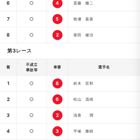
6
○
4
斎藤 撤二
7
○
5
牧瀬 嘉葵
8
○
2
柴田 健治
第3レース
不成立
着
車番
選手名
事故等
1
○
8
鈴木 宏和
2
○
6
松山 茂靖
3
○
2
浅香 潤
4
○
3
平塚 雅樹