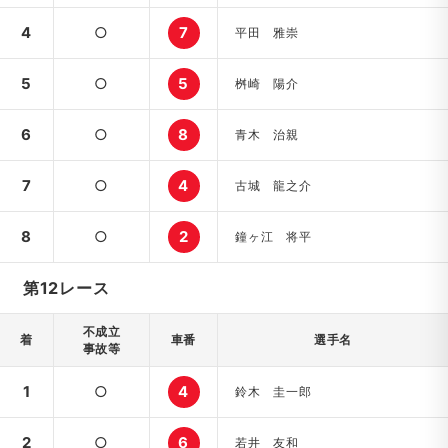
4
○
7
平田 雅崇
5
○
5
桝崎 陽介
6
○
8
青木 治親
7
○
4
古城 龍之介
8
○
2
鐘ヶ江 将平
第12レース
不成立
着
車番
選手名
事故等
1
○
4
鈴木 圭一郎
2
○
6
若井 友和