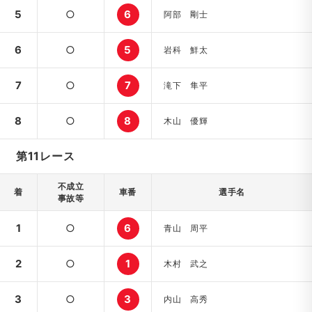
5
○
6
阿部 剛士
6
○
5
岩科 鮮太
7
○
7
滝下 隼平
8
○
8
木山 優輝
第11レース
不成立
着
車番
選手名
事故等
1
○
6
青山 周平
2
○
1
木村 武之
3
○
3
内山 高秀