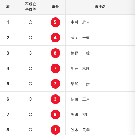
不成立
着
車番
選手名
事故等
1
○
5
中村 雅人
2
○
4
藤岡 一樹
3
○
8
篠原 睦
4
○
7
新井 恵匠
5
○
2
早船 歩
6
○
3
伊藤 正真
7
○
6
岩田 裕臣
8
○
1
笠木 美孝