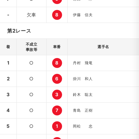
-
欠車
8
伊藤 信夫
第2レース
不成立
着
車番
選手名
事故等
1
○
8
丹村 飛竜
2
○
6
掛川 和人
3
○
3
鈴木 聡太
4
○
7
青島 正樹
5
○
1
岡松 忠