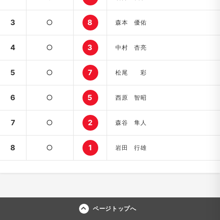
3
○
8
森本 優佑
4
○
3
中村 杏亮
5
○
7
松尾 彩
6
○
5
西原 智昭
7
○
2
森谷 隼人
8
○
1
岩田 行雄
ページトップへ