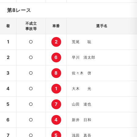
第8レース
不成立
着
車番
選手名
事故等
1
○
2
荒尾 聡
2
○
6
早川 清太郎
3
○
8
佐々木 啓
4
○
1
大木 光
5
○
7
山田 達也
6
○
4
新井 日和
7
○
5
浅田 真吾