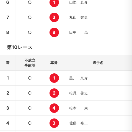
6
○
1
山際 真介
7
○
3
丸山 智史
8
○
8
田中 茂
第10レース
不成立
着
車番
選手名
事故等
1
○
1
黒川 京介
2
○
2
松尾 啓史
3
○
4
松本 康
4
○
3
佐藤 裕二