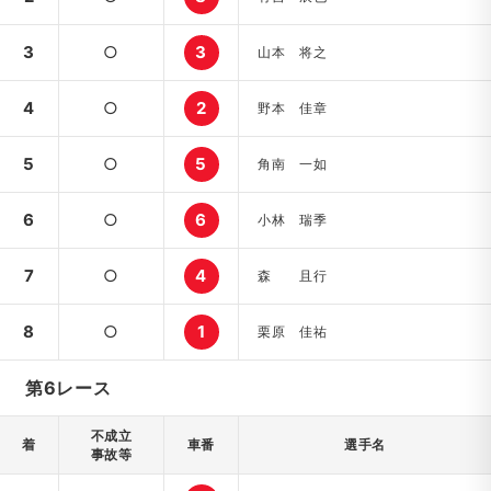
3
○
3
山本 将之
4
○
2
野本 佳章
5
○
5
角南 一如
6
○
6
小林 瑞季
7
○
4
森 且行
8
○
1
栗原 佳祐
第6レース
不成立
着
車番
選手名
事故等