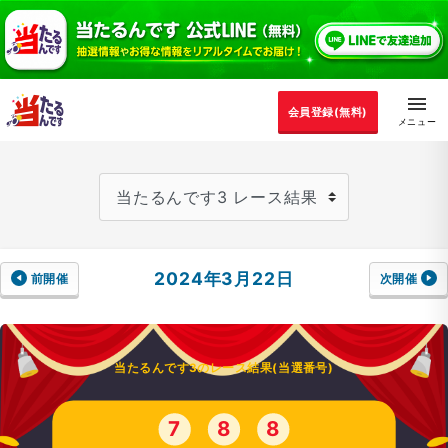
会員登録(無料)
2024年3月22日
前開催
次開催
当たるんです3のレース結果(当選番号)
7
8
8