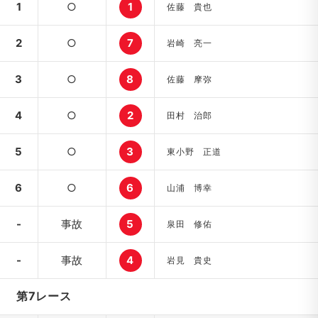
1
○
1
佐藤 貴也
2
○
7
岩崎 亮一
3
○
8
佐藤 摩弥
4
○
2
田村 治郎
5
○
3
東小野 正道
6
○
6
山浦 博幸
-
事故
5
泉田 修佑
-
事故
4
岩見 貴史
第7レース