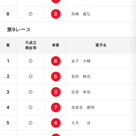
8
○
3
高橋 義弘
第9レース
不成立
着
車番
選手名
事故等
1
○
6
金子 大輔
2
○
5
長田 稚也
3
○
2
吉原 恭佑
4
○
7
加賀谷 建明
5
○
4
大月 渉