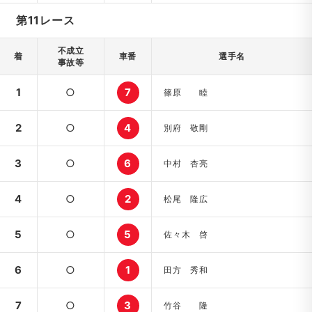
第11レース
不成立
着
車番
選手名
事故等
1
○
7
篠原 睦
2
○
4
別府 敬剛
3
○
6
中村 杏亮
4
○
2
松尾 隆広
5
○
5
佐々木 啓
6
○
1
田方 秀和
7
○
3
竹谷 隆