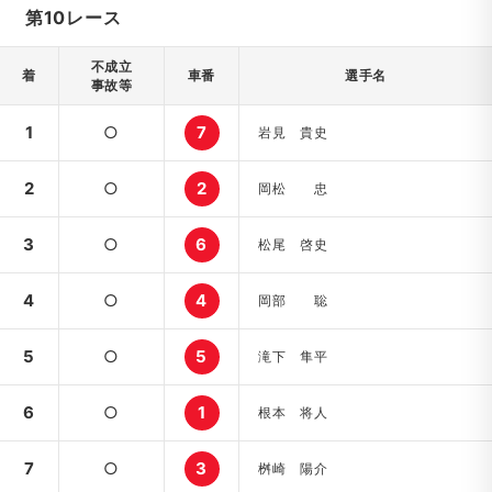
第10レース
不成立
着
車番
選手名
事故等
1
○
7
岩見 貴史
2
○
2
岡松 忠
3
○
6
松尾 啓史
4
○
4
岡部 聡
5
○
5
滝下 隼平
6
○
1
根本 将人
7
○
3
桝崎 陽介