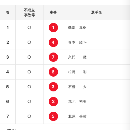
不成立
着
車番
選手名
事故等
1
○
1
磯部 真樹
2
○
4
春本 綾斗
3
○
7
久門 徹
4
○
6
松尾 彩
5
○
3
石橋 大
6
○
2
花元 初美
7
○
5
北原 岳哲