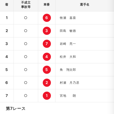
不成立
着
車番
選手名
事故等
1
○
6
牧瀬 嘉葵
2
○
3
田島 敏徳
3
○
7
岩崎 亮一
4
○
4
松井 大和
5
○
5
角 翔太郎
6
○
2
村瀬 月乃丞
7
○
1
宮地 朗
第7レース