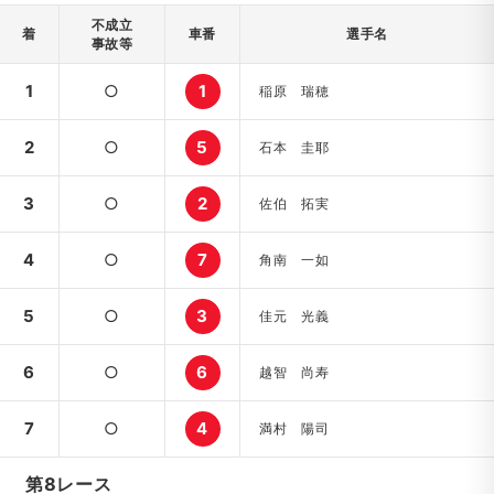
不成立
着
車番
選手名
事故等
1
○
1
稲原 瑞穂
2
○
5
石本 圭耶
3
○
2
佐伯 拓実
4
○
7
角南 一如
5
○
3
佳元 光義
6
○
6
越智 尚寿
7
○
4
満村 陽司
第8レース