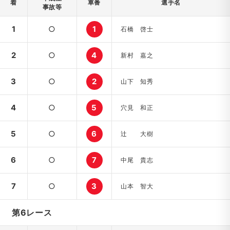
着
車番
選手名
事故等
1
○
1
石橋 啓士
2
○
4
新村 嘉之
3
○
2
山下 知秀
4
○
5
穴見 和正
5
○
6
辻 大樹
6
○
7
中尾 貴志
7
○
3
山本 智大
第6レース