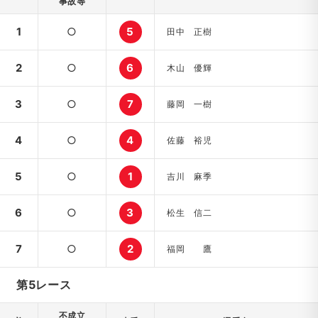
事故等
1
○
5
田中 正樹
2
○
6
木山 優輝
3
○
7
藤岡 一樹
4
○
4
佐藤 裕児
5
○
1
吉川 麻季
6
○
3
松生 信二
7
○
2
福岡 鷹
第5レース
不成立