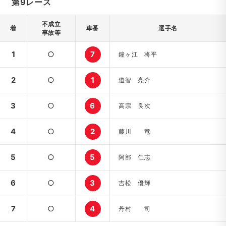
第9レース
不成立
着
車番
選手名
事故等
1
○
7
鐘ヶ江 将平
2
○
1
道智 亮介
3
○
6
高宗 良次
4
○
2
藤川 竜
5
○
5
阿部 仁志
6
○
3
吉松 優輝
7
○
4
丹村 司