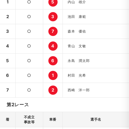
1
○
5
内山 雄介
2
○
3
池田 康範
3
○
7
森本 優佑
4
○
4
青山 文敏
5
○
6
永島 潤太郎
6
○
1
村田 光希
7
○
2
西崎 洋一郎
第2レース
不成立
着
車番
選手名
事故等