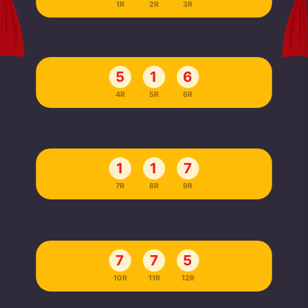
1R
2R
3R
5
1
6
4R
5R
6R
1
1
7
7R
8R
9R
7
7
5
10R
11R
12R