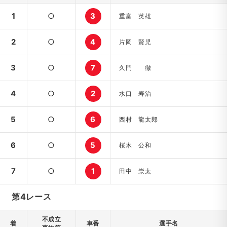
1
○
3
重富 英雄
2
○
4
片岡 賢児
3
○
7
久門 徹
4
○
2
水口 寿治
5
○
6
西村 龍太郎
6
○
5
桜木 公和
7
○
1
田中 崇太
第4レース
不成立
着
車番
選手名