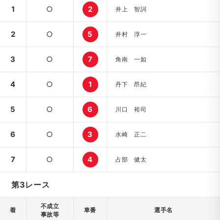
1
○
2
井上 智詞
2
○
5
井村 淳一
3
○
7
角南 一如
4
○
1
丹下 昂紀
5
○
6
川口 裕司
6
○
3
水崎 正二
7
○
4
占部 健太
第3レース
不成立
着
車番
選手名
事故等