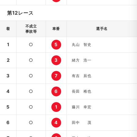
第12レース
不成立
着
車番
選手名
事故等
1
○
5
丸山 智史
2
○
3
緒方 浩一
3
○
7
有吉 辰也
4
○
6
長田 稚也
5
○
1
藤川 幸宏
6
○
4
田中 茂