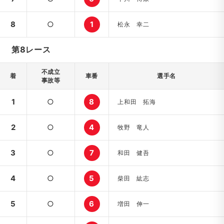
8
○
1
松永 幸二
第8レース
不成立
着
車番
選手名
事故等
1
○
8
上和田 拓海
2
○
4
牧野 竜人
3
○
7
和田 健吾
4
○
5
柴田 紘志
5
○
6
増田 伸一