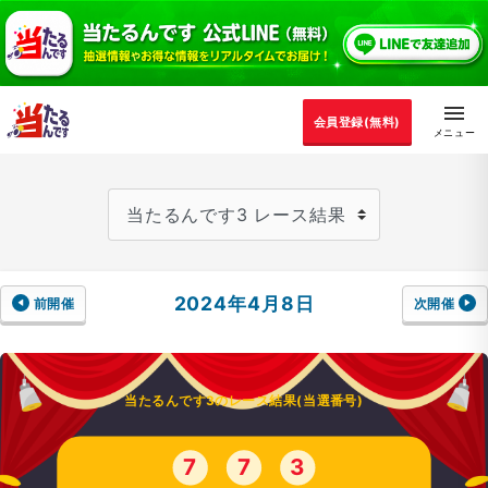
会員登録(無料)
2024年4月8日
前開催
次開催
当たるんです3のレース結果(当選番号)
7
7
3