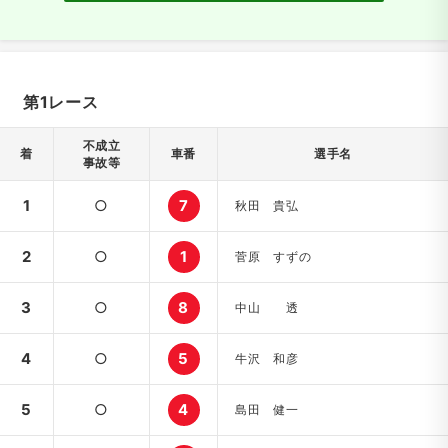
第1レース
不成立
着
車番
選手名
事故等
1
○
7
秋田 貴弘
2
○
1
菅原 すずの
3
○
8
中山 透
4
○
5
牛沢 和彦
5
○
4
島田 健一