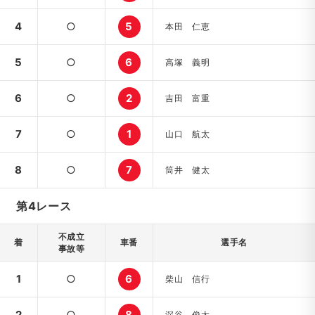
4
○
5
本田 仁恵
5
○
6
高塚 義明
6
○
2
吉田 富重
7
○
1
山口 航太
8
○
7
筒井 健太
第4レース
不成立
着
車番
選手名
事故等
1
○
6
柴山 信行
2
○
8
深谷 俊太