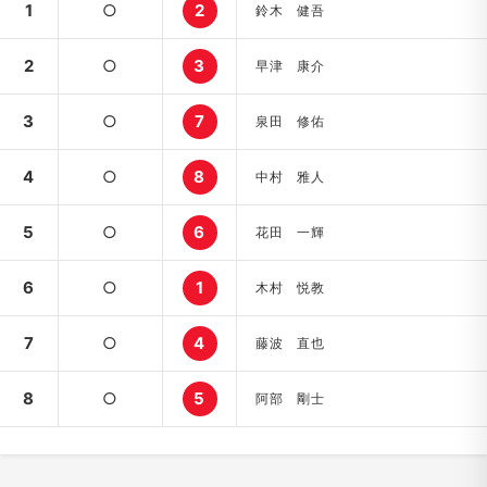
1
○
2
鈴木 健吾
2
○
3
早津 康介
3
○
7
泉田 修佑
4
○
8
中村 雅人
5
○
6
花田 一輝
6
○
1
木村 悦教
7
○
4
藤波 直也
8
○
5
阿部 剛士