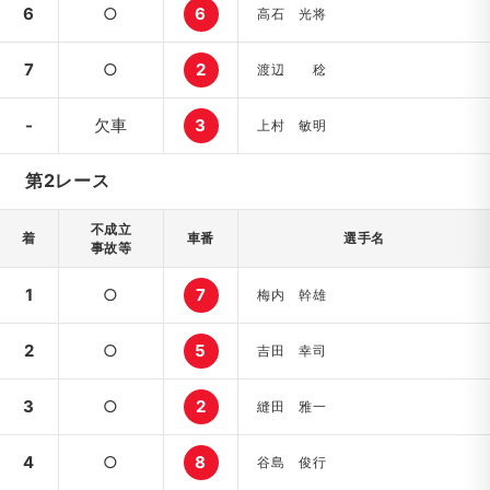
6
○
6
高石 光将
7
○
2
渡辺 稔
-
欠車
3
上村 敏明
第2レース
不成立
着
車番
選手名
事故等
1
○
7
梅内 幹雄
2
○
5
吉田 幸司
3
○
2
縫田 雅一
4
○
8
谷島 俊行