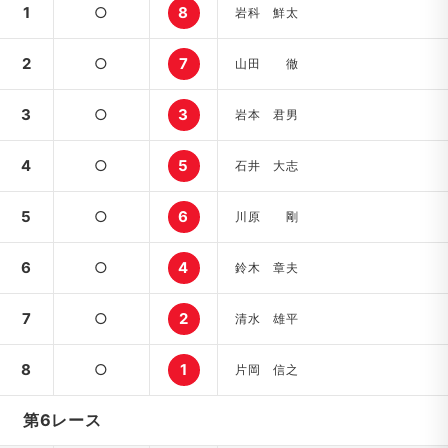
1
○
8
岩科 鮮太
2
○
7
山田 徹
3
○
3
岩本 君男
4
○
5
石井 大志
5
○
6
川原 剛
6
○
4
鈴木 章夫
7
○
2
清水 雄平
8
○
1
片岡 信之
第6レース