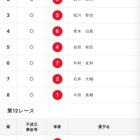
3
○
3
稲川 聖也
4
○
6
青木 治親
5
○
4
岩田 裕臣
6
○
7
中村 友和
7
○
2
石井 大輔
8
○
1
今田 真輔
第12レース
不成立
着
車番
選手名
事故等