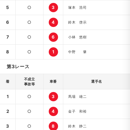
5
○
3
塚本 浩司
6
○
4
鈴木 啓示
7
○
6
小林 悠樹
8
○
1
中野 肇
第3レース
不成立
着
車番
選手名
事故等
1
○
3
馬場 雄二
2
○
4
金子 和裕
3
○
8
鈴木 静二