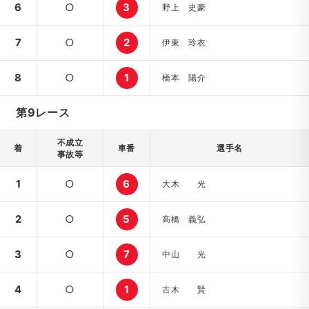
6
○
3
野上 史豪
7
○
2
伊東 玲衣
8
○
1
橋本 陽介
第9レース
不成立
着
車番
選手名
事故等
1
○
6
大木 光
2
○
5
高橋 義弘
3
○
7
中山 光
4
○
1
古木 賢