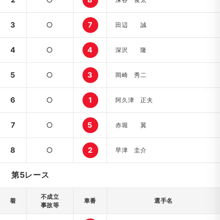
3
○
7
田辺 誠
4
○
4
深沢 隆
5
○
3
岡崎 秀二
6
○
1
阿久津 正夫
7
○
5
赤堀 翼
8
○
2
早津 圭介
第5レース
不成立
着
車番
選手名
事故等