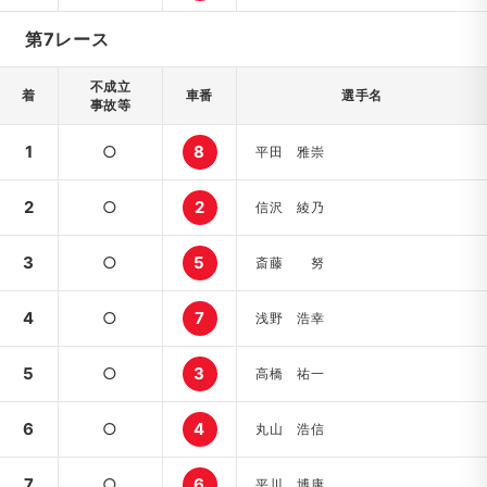
第7レース
不成立
着
車番
選手名
事故等
1
○
8
平田 雅崇
2
○
2
信沢 綾乃
3
○
5
斎藤 努
4
○
7
浅野 浩幸
5
○
3
高橋 祐一
6
○
4
丸山 浩信
7
○
6
平川 博康