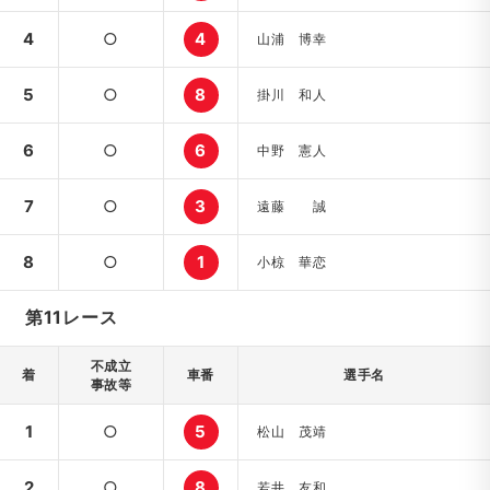
4
○
4
山浦 博幸
5
○
8
掛川 和人
6
○
6
中野 憲人
7
○
3
遠藤 誠
8
○
1
小椋 華恋
第11レース
不成立
着
車番
選手名
事故等
1
○
5
松山 茂靖
2
○
8
若井 友和