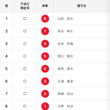
不成立
着
車番
選手名
事故等
1
○
8
山田 真弘
2
○
7
長谷 晴久
3
○
4
岩佐 常義
4
○
5
関口 隆広
5
○
6
相馬 康夫
6
○
2
広瀬 豪彦
7
○
3
青嶋 裕治
8
○
1
片野 利沙