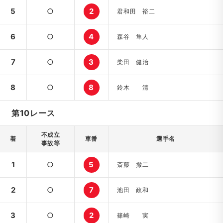
5
○
2
君和田 裕二
6
○
4
森谷 隼人
7
○
3
柴田 健治
8
○
8
鈴木 清
第10レース
不成立
着
車番
選手名
事故等
1
○
5
斎藤 撤二
2
○
7
池田 政和
3
○
2
篠崎 実