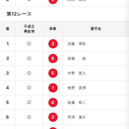
第12レース
不成立
着
車番
選手名
事故等
1
○
2
武藤 博臣
2
○
8
佐藤 励
3
○
5
中野 憲人
4
○
1
牧野 貴博
5
○
6
佐藤 裕二
6
○
3
早津 康介