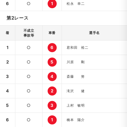
6
○
1
松永 幸二
第2レース
不成立
着
車番
選手名
事故等
1
○
6
君和田 裕二
2
○
5
川原 剛
3
○
4
斎藤 努
4
○
2
滝沢 健
5
○
3
上村 敏明
6
○
1
橋本 陽介