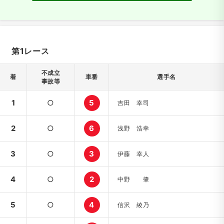
第1レース
不成立
着
車番
選手名
事故等
1
○
5
吉田 幸司
2
○
6
浅野 浩幸
3
○
3
伊藤 幸人
4
○
2
中野 肇
5
○
4
信沢 綾乃