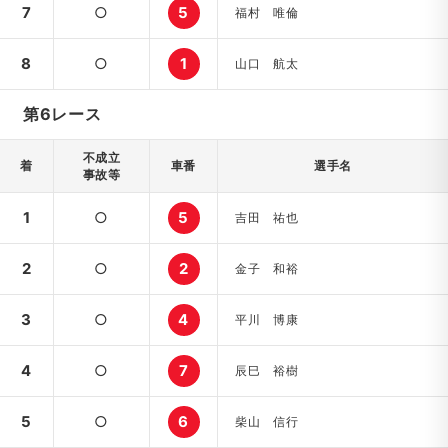
7
○
5
福村 唯倫
8
○
1
山口 航太
第6レース
不成立
着
車番
選手名
事故等
1
○
5
吉田 祐也
2
○
2
金子 和裕
3
○
4
平川 博康
4
○
7
辰巳 裕樹
5
○
6
柴山 信行