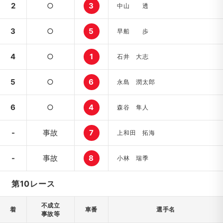
2
○
3
中山 透
3
○
5
早船 歩
4
○
1
石井 大志
5
○
6
永島 潤太郎
6
○
4
森谷 隼人
-
事故
7
上和田 拓海
-
事故
8
小林 瑞季
第10レース
不成立
着
車番
選手名
事故等