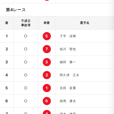
第4レース
不成立
着
車番
選手名
事故等
1
○
5
下平 佳輝
2
○
7
稲川 聖也
3
○
3
縫田 雅一
4
○
2
阿久津 正夫
5
○
1
吉田 富重
6
○
6
相馬 康夫
7
○
4
清水 雄平