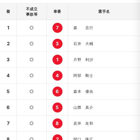
不成立
着
車番
選手名
事故等
1
○
7
森 且行
2
○
3
石井 大輔
3
○
1
片野 利沙
4
○
4
阿部 剛士
5
○
6
森本 優佑
6
○
5
山際 真介
7
○
8
若井 友和
8
○
2
関口 隆広