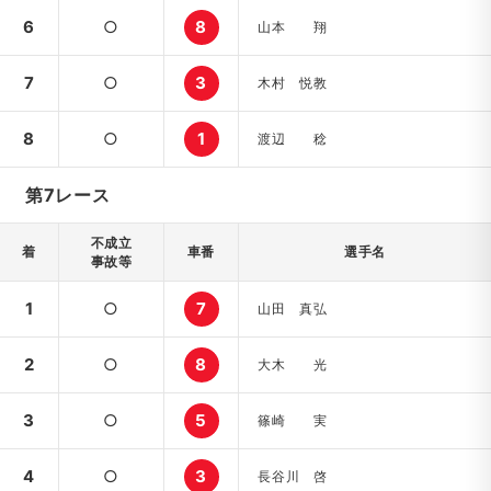
6
○
8
山本 翔
7
○
3
木村 悦教
8
○
1
渡辺 稔
第7レース
不成立
着
車番
選手名
事故等
1
○
7
山田 真弘
2
○
8
大木 光
3
○
5
篠崎 実
4
○
3
長谷川 啓