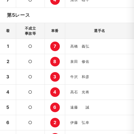
第5レース
不成立
着
車番
選手名
事故等
1
○
7
高橋 義弘
2
○
8
泉田 修佑
3
○
3
牛沢 和彦
4
○
4
高石 光将
5
○
6
遠藤 誠
6
○
2
伊藤 弘幸