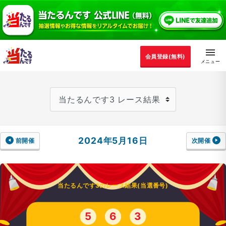
会員登録(無料)
2024年5月16日
前開催
次開催
当たるんです3のレース結果(当選番号)
5
6
3