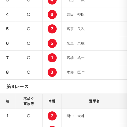
4
○
6
岩田 裕臣
5
○
7
高宗 良次
6
○
5
米里 崇徳
7
○
1
高橋 祐一
8
○
3
木部 匡作
第9レース
不成立
着
車番
選手名
事故等
1
○
2
間中 大輔