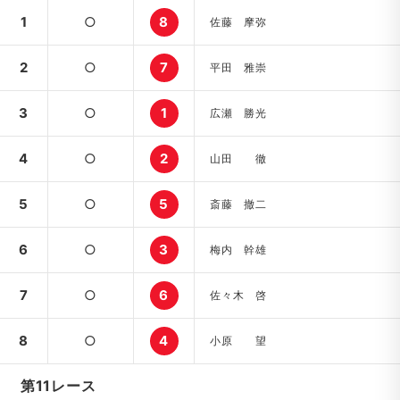
1
○
8
佐藤 摩弥
2
○
7
平田 雅崇
3
○
1
広瀬 勝光
4
○
2
山田 徹
5
○
5
斎藤 撤二
6
○
3
梅内 幹雄
7
○
6
佐々木 啓
8
○
4
小原 望
第11レース