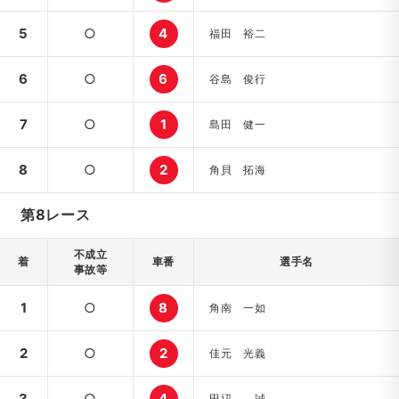
5
○
4
福田 裕二
6
○
6
谷島 俊行
7
○
1
島田 健一
8
○
2
角貝 拓海
第8レース
不成立
着
車番
選手名
事故等
1
○
8
角南 一如
2
○
2
佳元 光義
3
○
4
田辺 誠