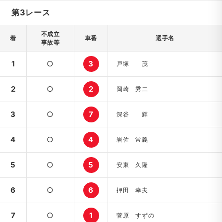
第3レース
不成立
着
車番
選手名
事故等
1
○
3
戸塚 茂
2
○
2
岡崎 秀二
3
○
7
深谷 輝
4
○
4
岩佐 常義
5
○
5
安東 久隆
6
○
6
押田 幸夫
7
○
1
菅原 すずの