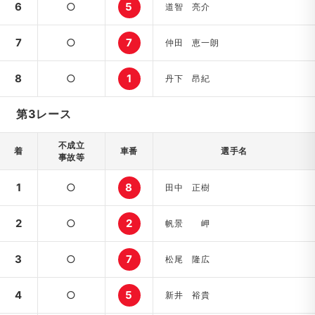
6
○
5
道智 亮介
7
○
7
仲田 恵一朗
8
○
1
丹下 昂紀
第3レース
不成立
着
車番
選手名
事故等
1
○
8
田中 正樹
2
○
2
帆景 岬
3
○
7
松尾 隆広
4
○
5
新井 裕貴