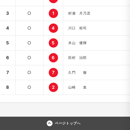
3
○
1
村瀬 月乃丞
4
○
4
川口 裕司
5
○
5
木山 優輝
6
○
6
田村 治郎
7
○
7
久門 徹
8
○
2
山崎 進
ページトップへ