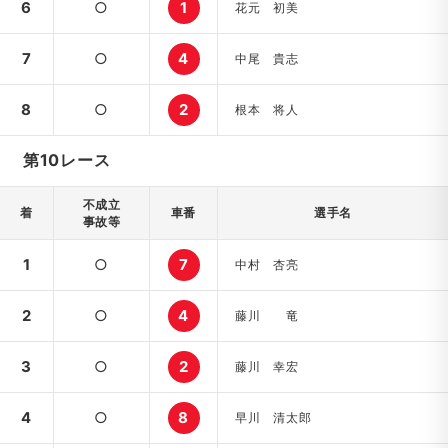
6
○
1
花元 初美
7
○
4
中尾 貴志
8
○
2
根本 将人
第10レース
不成立
着
車番
選手名
事故等
1
○
7
中村 杏亮
2
○
4
藤川 竜
3
○
2
藤川 幸宏
4
○
8
早川 清太郎