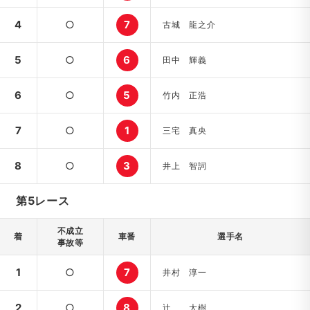
4
○
7
古城 龍之介
5
○
6
田中 輝義
6
○
5
竹内 正浩
7
○
1
三宅 真央
8
○
3
井上 智詞
第5レース
不成立
着
車番
選手名
事故等
1
○
7
井村 淳一
2
○
8
辻 大樹