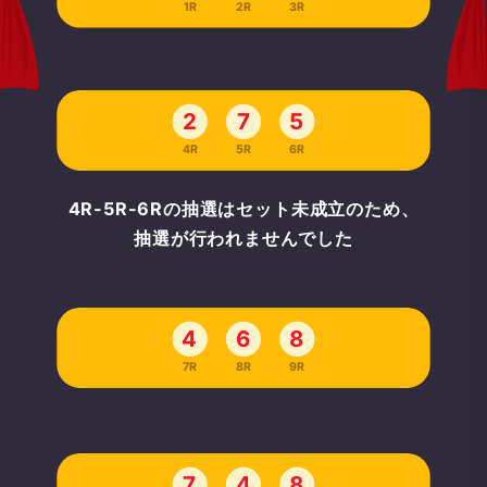
1R
2R
3R
2
7
5
4R
5R
6R
4R-5R-6Rの抽選はセット未成立のため、
抽選が行われませんでした
4
6
8
7R
8R
9R
7
4
8