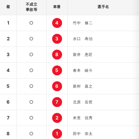
不成立
着
車番
選手名
事故等
1
○
4
竹中 修二
2
○
3
水口 寿治
3
○
8
新井 恵匠
4
○
5
春本 綾斗
5
○
6
新村 嘉之
6
○
7
北原 岳哲
7
○
2
米里 信秀
8
○
1
田中 崇太