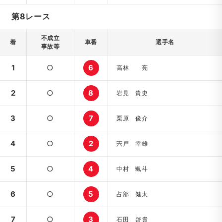
第8レース
不成立
着
車番
選手名
事故等
1
○
6
高林 亮
2
○
8
岩見 貴史
3
○
7
栗原 俊介
4
○
2
宍戸 幸雄
5
○
4
中村 颯斗
6
○
5
占部 健太
7
○
3
石田 啓貴