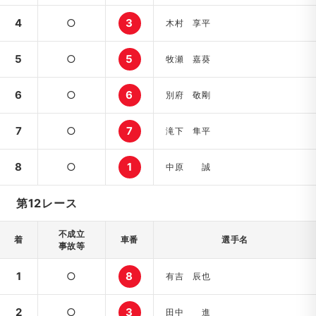
4
○
3
木村 享平
5
○
5
牧瀬 嘉葵
6
○
6
別府 敬剛
7
○
7
滝下 隼平
8
○
1
中原 誠
第12レース
不成立
着
車番
選手名
事故等
1
○
8
有吉 辰也
2
○
3
田中 進