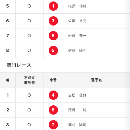
5
○
1
稲原 瑞穂
6
○
3
佐藤 裕児
7
○
6
岩崎 亮一
8
○
5
桝崎 陽介
第11レース
不成立
着
車番
選手名
事故等
1
○
4
吉松 優輝
2
○
8
荒尾 聡
3
○
2
満村 陽司