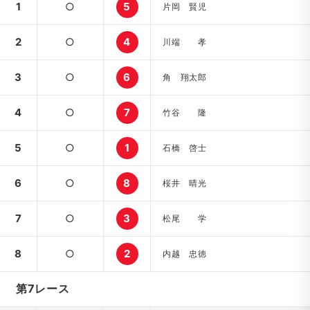
1
○
5
片岡 賢児
2
○
4
川端 孝
3
○
6
角 翔太郎
4
○
7
竹谷 隆
5
○
1
石橋 啓士
6
○
8
桜井 晴光
7
○
3
松尾 学
8
○
2
内越 忠徳
第7レース