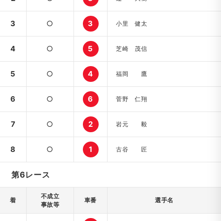
3
○
3
小里 健太
4
○
5
芝崎 茂信
5
○
4
福岡 鷹
6
○
6
菅野 仁翔
7
○
2
岩元 毅
8
○
1
古谷 匠
第6レース
不成立
着
車番
選手名
事故等