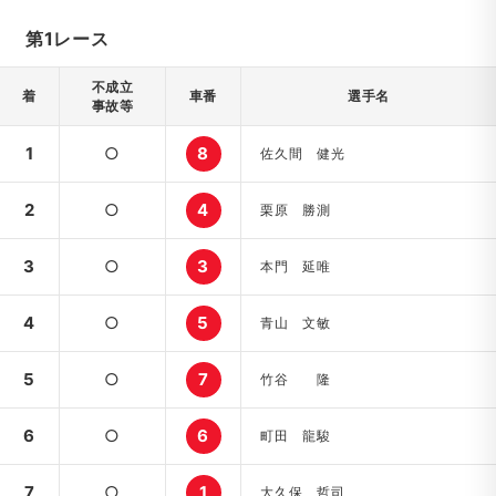
第1レース
不成立
着
車番
選手名
事故等
1
○
8
佐久間 健光
2
○
4
栗原 勝測
3
○
3
本門 延唯
4
○
5
青山 文敏
5
○
7
竹谷 隆
6
○
6
町田 龍駿
7
○
1
大久保 哲司