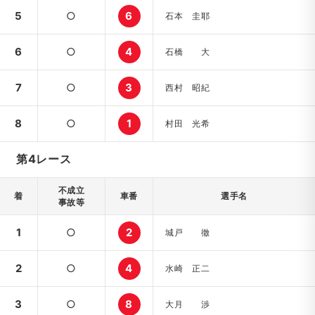
5
○
6
石本 圭耶
6
○
4
石橋 大
7
○
3
西村 昭紀
8
○
1
村田 光希
第4レース
不成立
着
車番
選手名
事故等
1
○
2
城戸 徹
2
○
4
水崎 正二
3
○
8
大月 渉