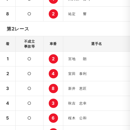
8
○
2
祐定 響
第2レース
不成立
着
車番
選手名
事故等
1
○
2
宮地 朗
2
○
4
室田 泰利
3
○
8
新井 恵匠
4
○
3
秋吉 忠幸
5
○
6
桜木 公和