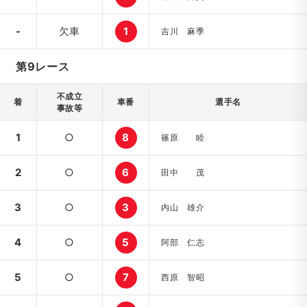
-
欠車
1
吉川 麻季
第9レース
不成立
着
車番
選手名
事故等
1
○
8
篠原 睦
2
○
6
田中 茂
3
○
3
内山 雄介
4
○
5
阿部 仁志
5
○
7
西原 智昭