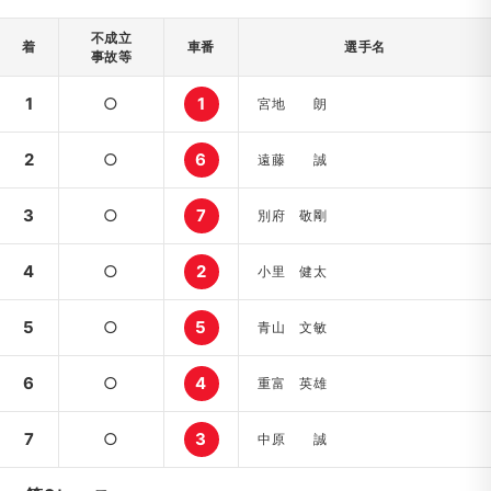
不成立
着
車番
選手名
事故等
1
○
1
宮地 朗
2
○
6
遠藤 誠
3
○
7
別府 敬剛
4
○
2
小里 健太
5
○
5
青山 文敏
6
○
4
重富 英雄
7
○
3
中原 誠