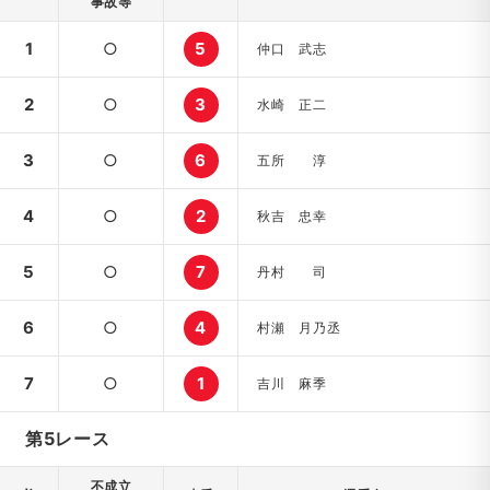
事故等
1
○
5
仲口 武志
2
○
3
水崎 正二
3
○
6
五所 淳
4
○
2
秋吉 忠幸
5
○
7
丹村 司
6
○
4
村瀬 月乃丞
7
○
1
吉川 麻季
第5レース
不成立