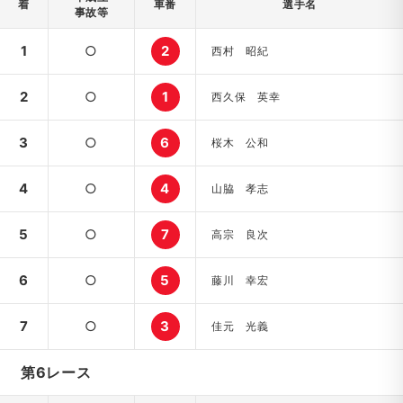
着
車番
選手名
事故等
1
○
2
西村 昭紀
2
○
1
西久保 英幸
3
○
6
桜木 公和
4
○
4
山脇 孝志
5
○
7
高宗 良次
6
○
5
藤川 幸宏
7
○
3
佳元 光義
第6レース