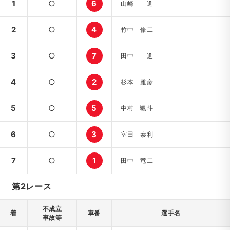
1
○
6
山崎 進
2
○
4
竹中 修二
3
○
7
田中 進
4
○
2
杉本 雅彦
5
○
5
中村 颯斗
6
○
3
室田 泰利
7
○
1
田中 竜二
第2レース
不成立
着
車番
選手名
事故等