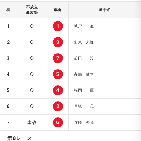
不成立
着
車番
選手名
事故等
1
○
1
城戸 徹
2
○
3
安東 久隆
3
○
7
前田 淳
4
○
5
占部 健太
5
○
4
福岡 鷹
6
○
2
戸塚 茂
-
事故
6
佐藤 裕児
第8レース