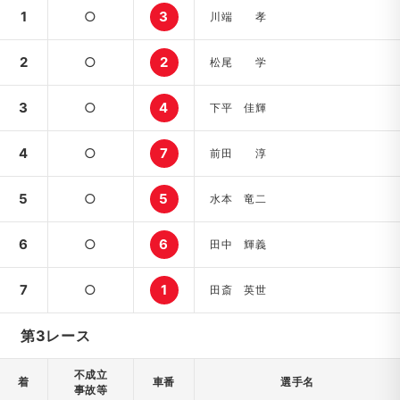
1
○
3
川端 孝
2
○
2
松尾 学
3
○
4
下平 佳輝
4
○
7
前田 淳
5
○
5
水本 竜二
6
○
6
田中 輝義
7
○
1
田斎 英世
第3レース
不成立
着
車番
選手名
事故等