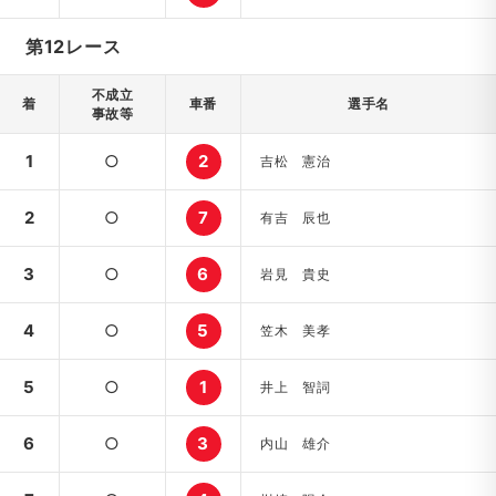
第12レース
不成立
着
車番
選手名
事故等
1
○
2
吉松 憲治
2
○
7
有吉 辰也
3
○
6
岩見 貴史
4
○
5
笠木 美孝
5
○
1
井上 智詞
6
○
3
内山 雄介