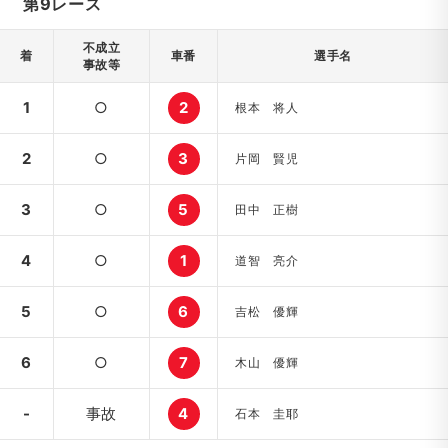
第9レース
不成立
着
車番
選手名
事故等
1
○
2
根本 将人
2
○
3
片岡 賢児
3
○
5
田中 正樹
4
○
1
道智 亮介
5
○
6
吉松 優輝
6
○
7
木山 優輝
-
事故
4
石本 圭耶