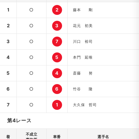
1
○
2
藤本 剛
2
○
3
花元 初美
3
○
7
川口 裕司
4
○
5
本門 延唯
5
○
4
斎藤 努
6
○
6
竹谷 隆
7
○
1
大久保 哲司
第4レース
不成立
着
車番
選手名