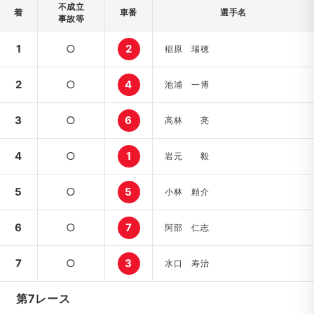
不成立
着
車番
選手名
事故等
1
○
2
稲原 瑞穂
2
○
4
池浦 一博
3
○
6
高林 亮
4
○
1
岩元 毅
5
○
5
小林 頼介
6
○
7
阿部 仁志
7
○
3
水口 寿治
第7レース