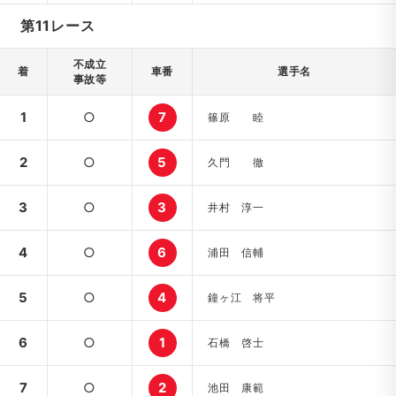
第11レース
不成立
着
車番
選手名
事故等
1
○
7
篠原 睦
2
○
5
久門 徹
3
○
3
井村 淳一
4
○
6
浦田 信輔
5
○
4
鐘ヶ江 将平
6
○
1
石橋 啓士
7
○
2
池田 康範