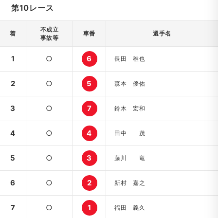
第10レース
不成立
着
車番
選手名
事故等
1
○
6
長田 稚也
2
○
5
森本 優佑
3
○
7
鈴木 宏和
4
○
4
田中 茂
5
○
3
藤川 竜
6
○
2
新村 嘉之
7
○
1
福田 義久