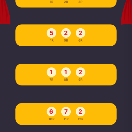
1R
2R
3R
5
2
2
4R
5R
6R
1
1
2
7R
8R
9R
6
7
2
10R
11R
12R