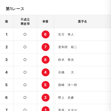
第1レース
不成立
着
車番
選手名
事故等
1
○
6
生方 将人
2
○
7
君和田 裕二
3
○
8
鈴木 将光
4
○
4
石橋 大
5
○
5
西崎 洋一郎
6
○
3
野上 史豪
7
○
1
菅原 すずの