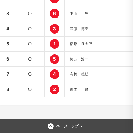
3
○
6
中山 光
4
○
3
武藤 博臣
5
○
1
稲原 良太郎
6
○
5
緒方 浩一
7
○
4
高橋 義弘
8
○
2
古木 賢
ページトップへ