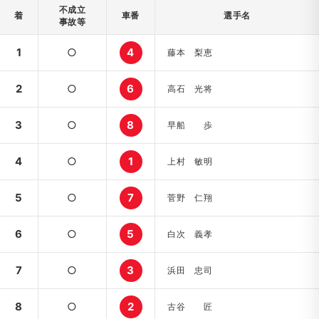
不成立
着
車番
選手名
事故等
1
○
4
藤本 梨恵
2
○
6
高石 光将
3
○
8
早船 歩
4
○
1
上村 敏明
5
○
7
菅野 仁翔
6
○
5
白次 義孝
7
○
3
浜田 忠司
8
○
2
古谷 匠