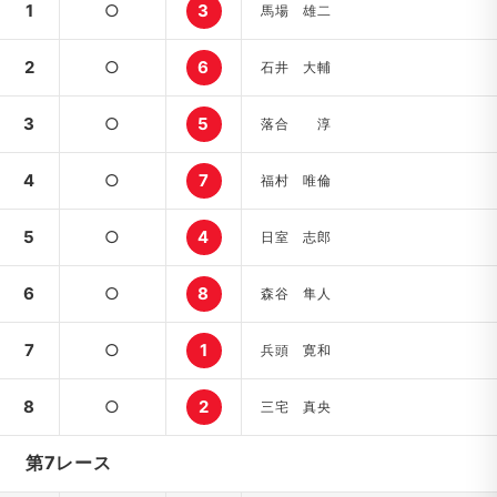
1
○
3
馬場 雄二
2
○
6
石井 大輔
3
○
5
落合 淳
4
○
7
福村 唯倫
5
○
4
日室 志郎
6
○
8
森谷 隼人
7
○
1
兵頭 寛和
8
○
2
三宅 真央
第7レース