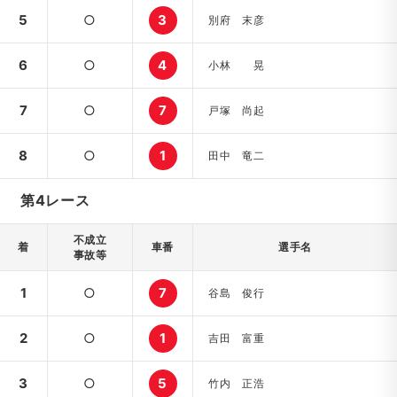
5
○
3
別府 末彦
6
○
4
小林 晃
7
○
7
戸塚 尚起
8
○
1
田中 竜二
第4レース
不成立
着
車番
選手名
事故等
1
○
7
谷島 俊行
2
○
1
吉田 富重
3
○
5
竹内 正浩