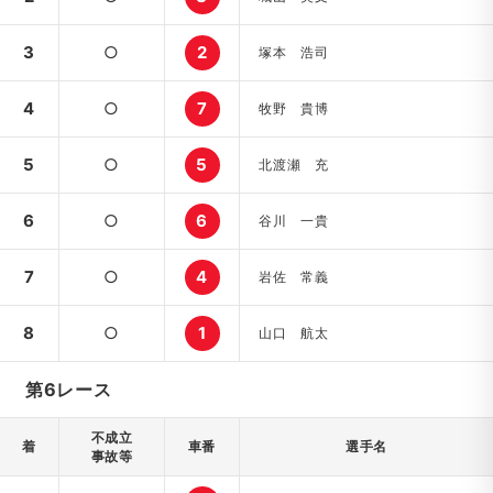
3
○
2
塚本 浩司
4
○
7
牧野 貴博
5
○
5
北渡瀬 充
6
○
6
谷川 一貴
7
○
4
岩佐 常義
8
○
1
山口 航太
第6レース
不成立
着
車番
選手名
事故等