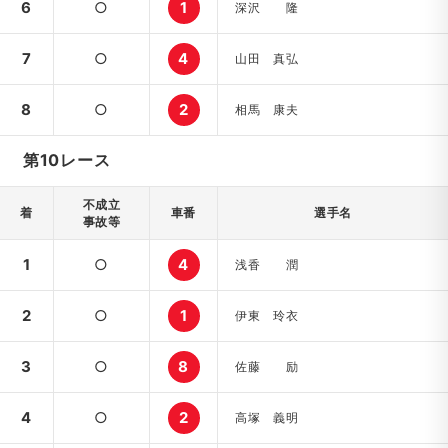
6
○
1
深沢 隆
7
○
4
山田 真弘
8
○
2
相馬 康夫
第10レース
不成立
着
車番
選手名
事故等
1
○
4
浅香 潤
2
○
1
伊東 玲衣
3
○
8
佐藤 励
4
○
2
高塚 義明