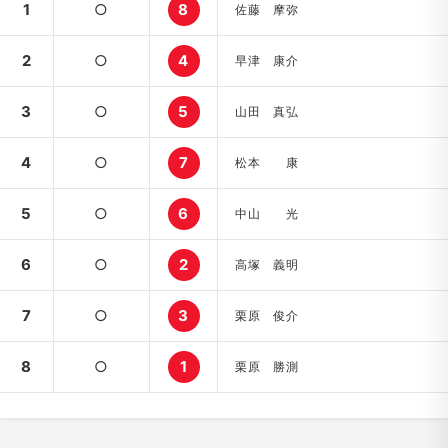
1
○
8
佐藤 摩弥
2
○
4
早津 康介
3
○
5
山田 真弘
4
○
7
松本 康
5
○
6
中山 光
6
○
2
高塚 義明
7
○
3
栗原 俊介
8
○
1
栗原 勝測