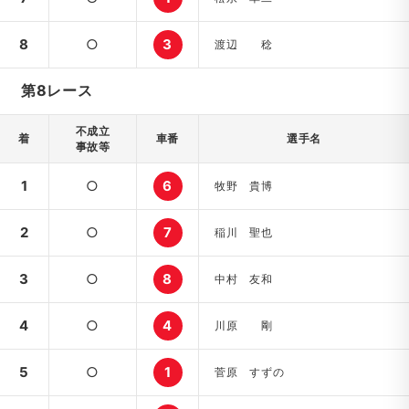
8
○
3
渡辺 稔
第8レース
不成立
着
車番
選手名
事故等
1
○
6
牧野 貴博
2
○
7
稲川 聖也
3
○
8
中村 友和
4
○
4
川原 剛
5
○
1
菅原 すずの