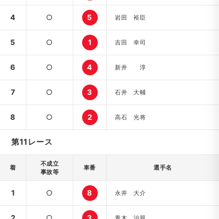
4
○
5
岩田 裕臣
5
○
1
吉田 幸司
6
○
4
新井 淳
7
○
3
石井 大輔
8
○
2
高石 光将
第11レース
不成立
着
車番
選手名
事故等
1
○
8
永井 大介
2
○
3
青木 治親