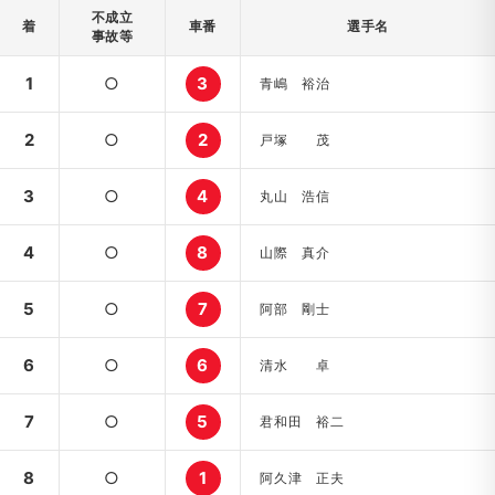
不成立
着
車番
選手名
事故等
1
○
3
青嶋 裕治
2
○
2
戸塚 茂
3
○
4
丸山 浩信
4
○
8
山際 真介
5
○
7
阿部 剛士
6
○
6
清水 卓
7
○
5
君和田 裕二
8
○
1
阿久津 正夫