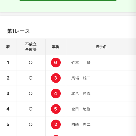
第1レース
不成立
着
車番
選手名
事故等
1
○
6
竹本 修
2
○
3
馬場 雄二
3
○
4
北爪 勝義
4
○
5
金田 悠伽
5
○
2
岡崎 秀二