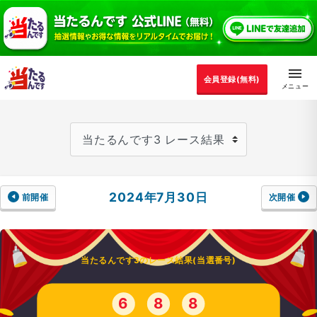
会員登録(無料)
2024年7月30日
前開催
次開催
当たるんです3のレース結果(当選番号)
6
8
8