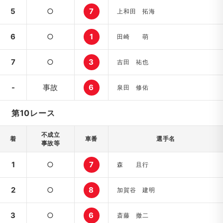
5
○
7
上和田 拓海
6
○
1
田崎 萌
7
○
3
吉田 祐也
-
事故
6
泉田 修佑
第10レース
不成立
着
車番
選手名
事故等
1
○
7
森 且行
2
○
8
加賀谷 建明
3
○
6
斎藤 撤二