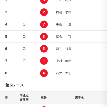
3
○
2
内越 忠徳
4
○
7
中山 透
5
○
8
落合 巧
6
○
5
新井 裕貴
7
○
1
上村 敏明
8
○
4
石井 大志
第5レース
不成立
着
車番
選手名
事故等