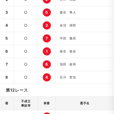
3
○
5
森谷 隼人
4
○
2
岩沼 靖郎
5
○
7
平田 雅崇
6
○
1
猿谷 敦史
7
○
6
池田 政和
8
○
4
石川 哲也
第12レース
不成立
着
車番
選手名
事故等