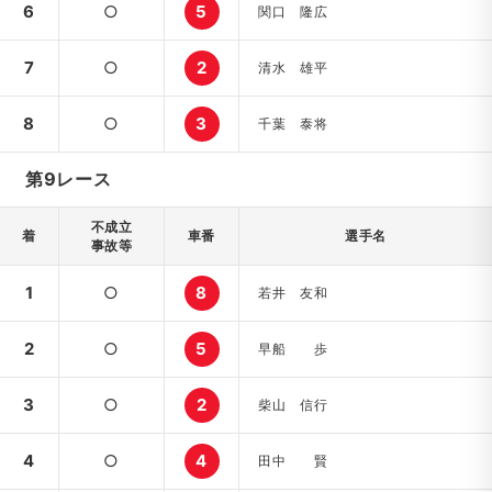
6
○
5
関口 隆広
7
○
2
清水 雄平
8
○
3
千葉 泰将
第9レース
不成立
着
車番
選手名
事故等
1
○
8
若井 友和
2
○
5
早船 歩
3
○
2
柴山 信行
4
○
4
田中 賢