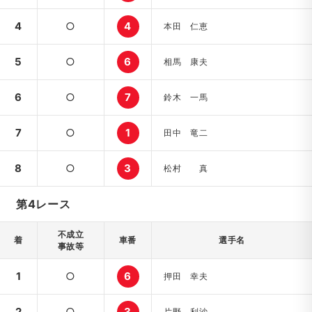
4
○
4
本田 仁恵
5
○
6
相馬 康夫
6
○
7
鈴木 一馬
7
○
1
田中 竜二
8
○
3
松村 真
第4レース
不成立
着
車番
選手名
事故等
1
○
6
押田 幸夫
2
○
3
片野 利沙