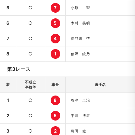
5
○
7
小原 望
6
○
5
木村 義明
7
○
4
長谷川 啓
8
○
1
信沢 綾乃
第3レース
不成立
着
車番
選手名
事故等
1
○
8
谷津 圭治
2
○
5
平川 博康
3
○
2
島田 健一