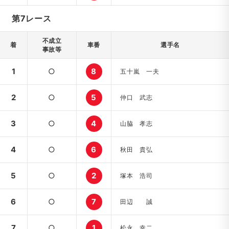
第7レース
不成立
着
車番
選手名
事故等
1
○
8
五十嵐 一夫
2
○
5
仲口 武志
3
○
4
山脇 孝志
4
○
6
秋田 貴弘
5
○
2
塚本 浩司
6
○
7
田辺 誠
7
○
1
松永 幸二