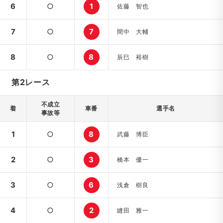
6
○
1
佐藤 智也
7
○
7
間中 大輔
8
○
8
辰巳 裕樹
第2レース
不成立
着
車番
選手名
事故等
1
○
8
武藤 博臣
2
○
3
橋本 優一
3
○
6
浅倉 樹良
4
○
2
縫田 雅一