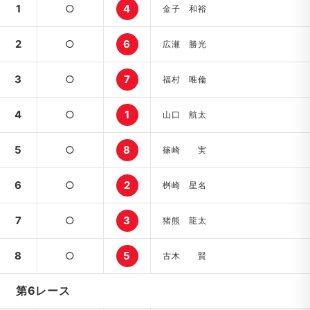
1
○
4
金子 和裕
2
○
6
広瀬 勝光
3
○
7
福村 唯倫
4
○
1
山口 航太
5
○
8
篠崎 実
6
○
2
桝崎 星名
7
○
3
猪熊 龍太
8
○
5
古木 賢
第6レース