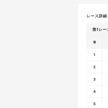
レース詳細
第1レー
着
1
2
3
4
5