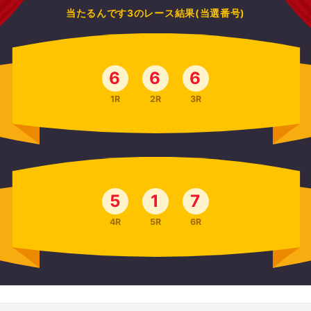
当たるんです3のレース結果(当選番号)
6
6
6
1R
2R
3R
5
1
7
4R
5R
6R