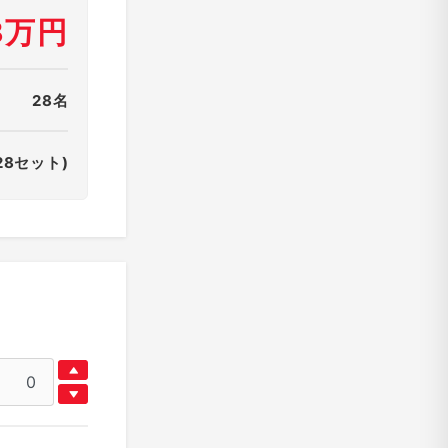
3万円
28名
28セット)