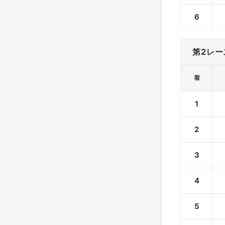
6
第2レー
着
1
2
3
4
5