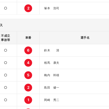
○
2
塚本 浩司
ス
不成立
車番
選手名
事故等
○
6
鈴木 清
○
4
相馬 康夫
○
5
梅内 幹雄
○
2
島田 健一
○
1
岡崎 秀二