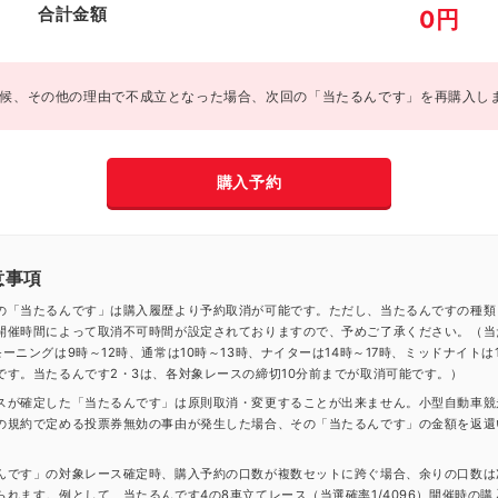
合計金額
0
円
候、その他の理由で不成立となった場合、次回の「当たるんです」を再購入し
購入予約
意事項
の「当たるんです」は購入履歴より予約取消が可能です。ただし、当たるんですの種類
開催時間によって取消不可時間が設定されておりますので、予めご了承ください。（当
ーニングは9時～12時、通常は10時～13時、ナイターは14時～17時、ミッドナイトは1
です。当たるんです2・3は、各対象レースの締切10分前までが取消可能です。）
スが確定した「当たるんです」は原則取消・変更することが出来ません。小型自動車競
の規約で定める投票券無効の事由が発生した場合、その「当たるんです」の金額を返還
んです」の対象レース確定時、購入予約の口数が複数セットに跨ぐ場合、余りの口数は
られます。例として、当たるんです4の8車立てレース（当選確率1/4096）開催時の購