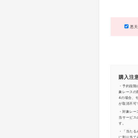
悪天
購入注
・予約段階
象レースの
4の場合、モ
が取消不可
・対象レー
当サービス
す。
・「当たる
に割り当て