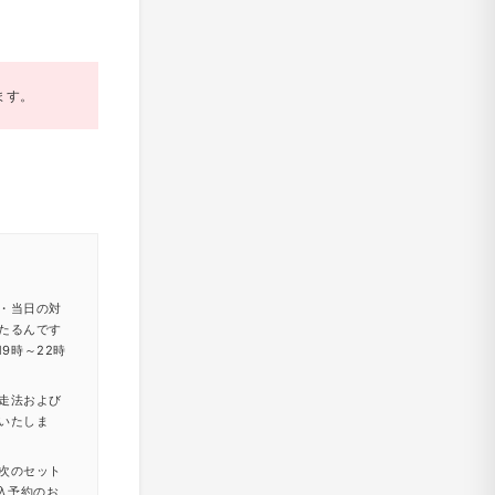
ます。
・当日の対
たるんです
9時～22時
走法および
いたしま
次のセット
入予約のお