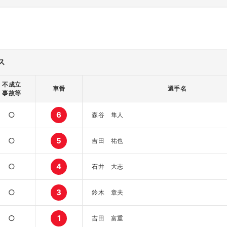
ス
不成立
車番
選手名
事故等
○
6
森谷 隼人
○
5
吉田 祐也
○
4
石井 大志
○
3
鈴木 章夫
○
1
吉田 富重