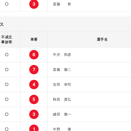
○
3
斎藤 努
ス
不成立
車番
選手名
事故等
○
6
牛沢 和彦
○
7
斎藤 撤二
○
4
吉田 幸司
○
5
秋田 貴弘
○
3
縫田 雅一
○
1
中野 肇