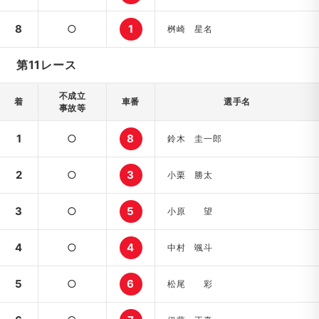
8
○
1
桝崎 星名
第11レース
不成立
着
車番
選手名
事故等
1
○
8
鈴木 圭一郎
2
○
3
小栗 勝太
3
○
5
小原 望
4
○
4
中村 颯斗
5
○
6
松尾 彩