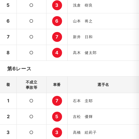
5
○
3
浅倉 樹良
6
○
6
山本 将之
7
○
7
新井 日和
8
○
4
高木 健太郎
第6レース
不成立
着
車番
選手名
事故等
1
○
7
石本 圭耶
2
○
5
吉松 優輝
3
○
3
高橋 絵莉子