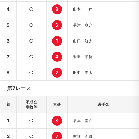
4
○
8
山本 翔
5
○
6
早津 康介
6
○
1
山口 航太
7
○
4
米里 崇徳
8
○
2
田中 崇太
第7レース
不成立
着
車番
選手名
事故等
1
○
3
早津 圭介
2
○
7
吉林 直都