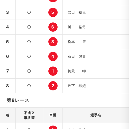
3
○
5
岩田 裕臣
4
○
6
川口 裕司
5
○
8
松本 康
6
○
4
石田 啓貴
7
○
1
帆景 岬
8
○
2
丹下 昂紀
第8レース
不成立
着
車番
選手名
事故等