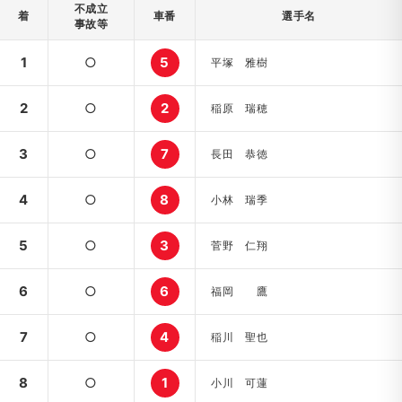
不成立
着
車番
選手名
事故等
1
○
5
平塚 雅樹
2
○
2
稲原 瑞穂
3
○
7
長田 恭徳
4
○
8
小林 瑞季
5
○
3
菅野 仁翔
6
○
6
福岡 鷹
7
○
4
稲川 聖也
8
○
1
小川 可蓮