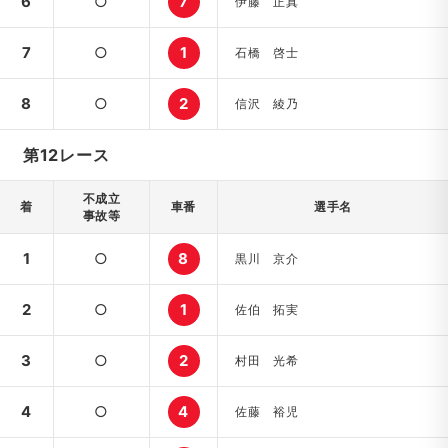
6
○
7
伊藤 正真
7
○
1
石橋 啓士
8
○
2
信沢 綾乃
第12レース
不成立
着
車番
選手名
事故等
1
○
8
黒川 京介
2
○
1
佐伯 拓実
3
○
2
村田 光希
4
○
4
佐藤 裕児