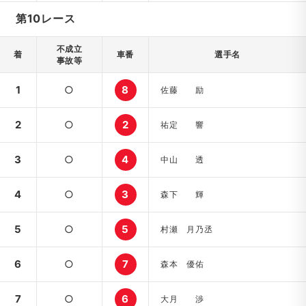
第10レース
不成立
着
車番
選手名
事故等
1
○
8
佐藤 励
2
○
2
祐定 響
3
○
4
中山 透
4
○
3
森下 輝
5
○
5
村瀬 月乃丞
6
○
7
森本 優佑
7
○
6
大月 渉