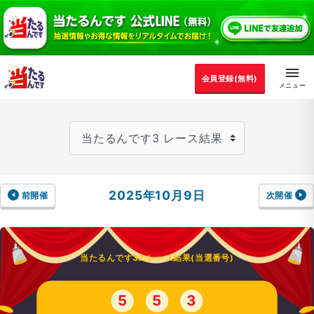
会員登録(無料)
2025年10月9日
前開催
次開催
当たるんです3のレース結果(当選番号)
5
5
3