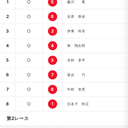
1
○
5
藤川 竜
2
○
6
吉原 恭佑
3
○
2
伊東 玲衣
4
○
4
角 翔太郎
5
○
3
木村 享平
6
○
7
落合 巧
7
○
8
中村 杏亮
8
○
1
日名子 幹正
第2レース