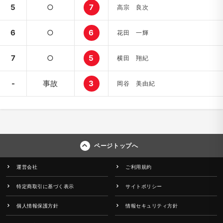
5
○
7
高宗 良次
6
○
6
花田 一輝
7
○
5
横田 翔紀
-
事故
3
岡谷 美由紀
ページトップへ
運営会社
ご利用規約
特定商取引に基づく表示
サイトポリシー
個人情報保護方針
情報セキュリティ方針