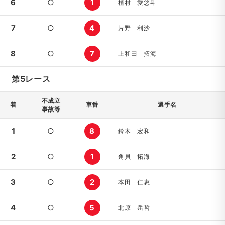
6
○
1
植村 愛悠斗
7
○
4
片野 利沙
8
○
7
上和田 拓海
第5レース
不成立
着
車番
選手名
事故等
1
○
8
鈴木 宏和
2
○
1
角貝 拓海
3
○
2
本田 仁恵
4
○
5
北原 岳哲