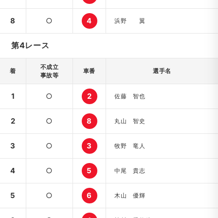
8
○
4
浜野 翼
第4レース
不成立
着
車番
選手名
事故等
1
○
2
佐藤 智也
2
○
8
丸山 智史
3
○
3
牧野 竜人
4
○
5
中尾 貴志
5
○
6
木山 優輝