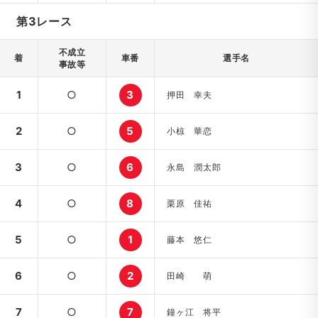
第3レース
不成立
着
車番
選手名
事故等
1
○
3
押田 幸夫
2
○
5
小椋 華恋
3
○
6
永島 潤太郎
4
○
8
栗原 佳祐
5
○
1
藤本 悠仁
6
○
2
田崎 萌
7
○
7
鐘ヶ江 将平