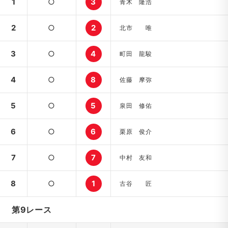
1
○
3
青木 隆浩
2
○
2
北市 唯
3
○
4
町田 龍駿
4
○
8
佐藤 摩弥
5
○
5
泉田 修佑
6
○
6
栗原 俊介
7
○
7
中村 友和
8
○
1
古谷 匠
第9レース