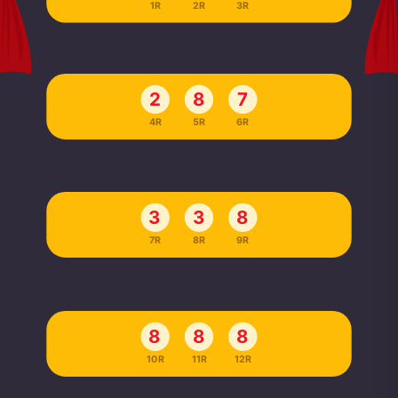
1R
2R
3R
2
8
7
4R
5R
6R
3
3
8
7R
8R
9R
8
8
8
10R
11R
12R