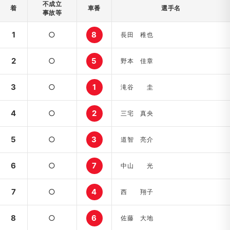
不成立
着
車番
選手名
事故等
1
○
8
長田 稚也
2
○
5
野本 佳章
3
○
1
滝谷 圭
4
○
2
三宅 真央
5
○
3
道智 亮介
6
○
7
中山 光
7
○
4
西 翔子
8
○
6
佐藤 大地