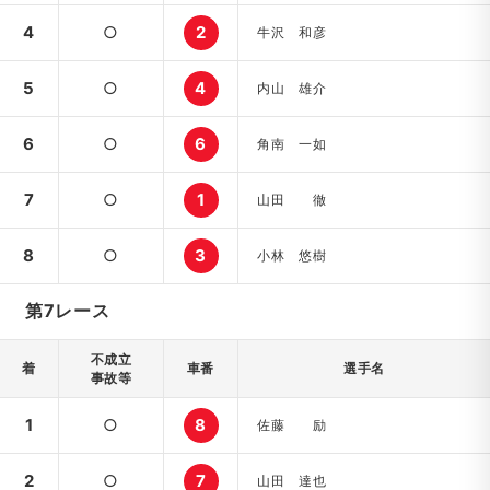
4
○
2
牛沢 和彦
5
○
4
内山 雄介
6
○
6
角南 一如
7
○
1
山田 徹
8
○
3
小林 悠樹
第7レース
不成立
着
車番
選手名
事故等
1
○
8
佐藤 励
2
○
7
山田 達也