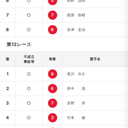
6
○
5
田村 治郎
7
○
7
西原 智昭
8
○
6
谷津 圭治
第12レース
不成立
着
車番
選手名
事故等
1
○
8
黒川 京介
2
○
6
田中 茂
3
○
7
浜野 淳
4
○
2
竹本 修