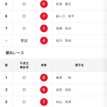
5
○
5
松尾 隆広
6
○
7
鐘ヶ江 将平
7
○
1
青嶋 裕治
-
事故
4
稲川 聖也
第6レース
不成立
着
車番
選手名
事故等
1
○
8
篠原 睦
2
○
5
岩田 裕臣
3
○
7
内山 高秀