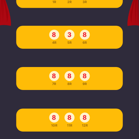
1R
2R
3R
8
3
8
4R
5R
6R
8
8
8
7R
8R
9R
8
8
8
10R
11R
12R