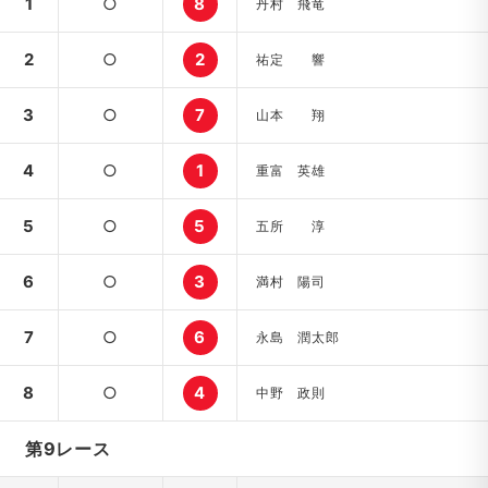
1
○
8
丹村 飛竜
2
○
2
祐定 響
3
○
7
山本 翔
4
○
1
重富 英雄
5
○
5
五所 淳
6
○
3
満村 陽司
7
○
6
永島 潤太郎
8
○
4
中野 政則
第9レース