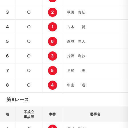
3
○
2
秋田 貴弘
4
○
1
古木 賢
5
○
6
森谷 隼人
6
○
3
片野 利沙
7
○
5
早船 歩
8
○
4
中山 透
第8レース
不成立
着
車番
選手名
事故等