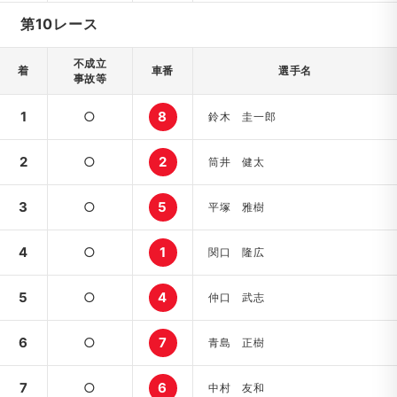
第10レース
不成立
着
車番
選手名
事故等
1
○
8
鈴木 圭一郎
2
○
2
筒井 健太
3
○
5
平塚 雅樹
4
○
1
関口 隆広
5
○
4
仲口 武志
6
○
7
青島 正樹
7
○
6
中村 友和