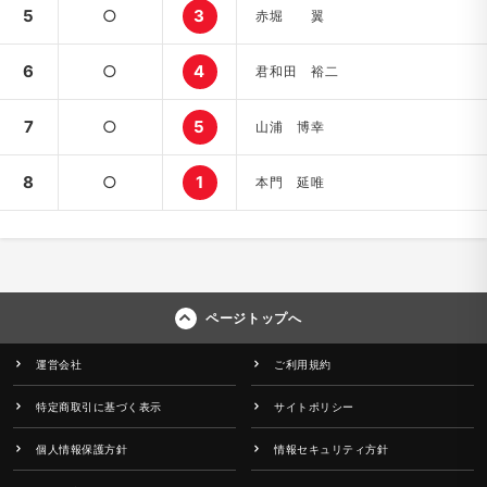
5
○
3
赤堀 翼
6
○
4
君和田 裕二
7
○
5
山浦 博幸
8
○
1
本門 延唯
ページトップへ
運営会社
ご利用規約
特定商取引に基づく表示
サイトポリシー
個人情報保護方針
情報セキュリティ方針