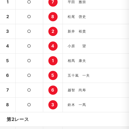
1
○
7
平田 雅崇
2
○
8
松尾 啓史
3
○
2
新井 裕貴
4
○
4
小原 望
5
○
1
相馬 康夫
6
○
5
五十嵐 一夫
7
○
6
越智 尚寿
8
○
3
鈴木 一馬
第2レース