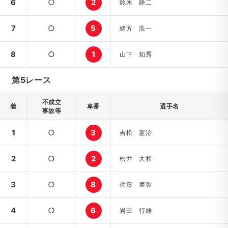
6
○
2
鈴木 静二
7
○
5
緒方 浩一
8
○
1
山下 知秀
第5レース
不成立
着
車番
選手名
事故等
1
○
3
吉松 憲治
2
○
2
松井 大和
3
○
8
佐藤 摩弥
4
○
6
岩田 行雄