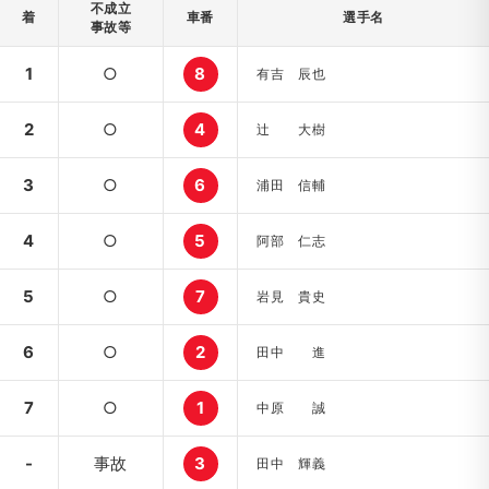
不成立
着
車番
選手名
事故等
1
○
8
有吉 辰也
2
○
4
辻 大樹
3
○
6
浦田 信輔
4
○
5
阿部 仁志
5
○
7
岩見 貴史
6
○
2
田中 進
7
○
1
中原 誠
-
事故
3
田中 輝義