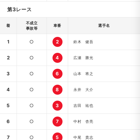
第3レース
不成立
着
車番
選手名
事故等
1
○
2
鈴木 健吾
2
○
4
広瀬 勝光
3
○
6
山本 将之
4
○
8
永井 大介
5
○
3
吉田 祐也
6
○
7
中村 杏亮
7
○
5
中尾 貴志