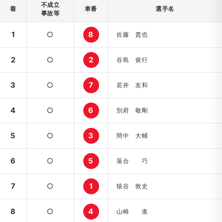
不成立
着
車番
選手名
事故等
1
○
8
佐藤 貴也
2
○
2
谷島 俊行
3
○
7
若井 友和
4
○
6
別府 敬剛
5
○
3
間中 大輔
6
○
5
落合 巧
7
○
1
猿谷 敦史
8
○
4
山崎 進