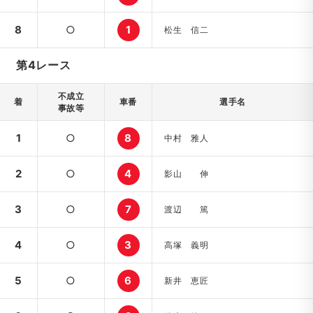
8
○
1
松生 信二
第4レース
不成立
着
車番
選手名
事故等
1
○
8
中村 雅人
2
○
4
影山 伸
3
○
7
渡辺 篤
4
○
3
高塚 義明
5
○
6
新井 恵匠