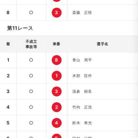
8
○
3
斎藤 正悟
第11レース
不成立
着
車番
選手名
事故等
1
○
8
青山 周平
2
○
1
木部 匡作
3
○
3
浅倉 樹良
4
○
2
竹内 正浩
5
○
4
鈴木 将光