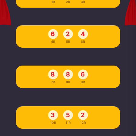
1R
2R
3R
6
2
4
4R
5R
6R
8
8
6
7R
8R
9R
3
5
2
10R
11R
12R