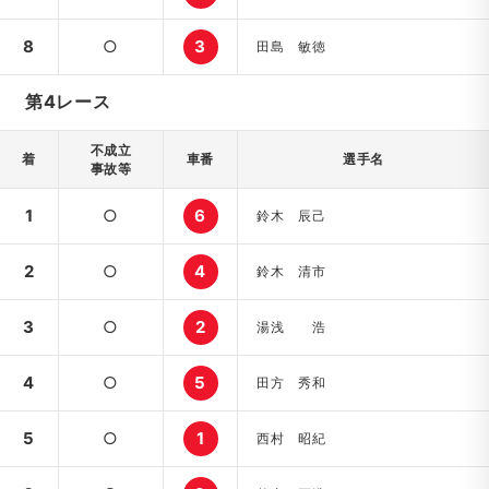
8
○
3
田島 敏徳
第4レース
不成立
着
車番
選手名
事故等
1
○
6
鈴木 辰己
2
○
4
鈴木 清市
3
○
2
湯浅 浩
4
○
5
田方 秀和
5
○
1
西村 昭紀