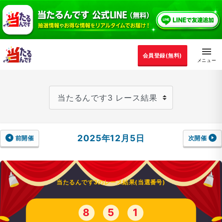
会員登録(無料)
2025年12月5日
前開催
次開催
当たるんです3のレース結果(当選番号)
8
5
1