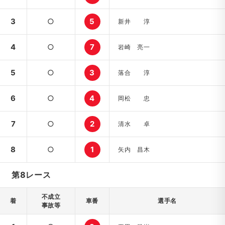
3
○
5
新井 淳
4
○
7
岩崎 亮一
5
○
3
落合 淳
6
○
4
岡松 忠
7
○
2
清水 卓
8
○
1
矢内 昌木
第8レース
不成立
着
車番
選手名
事故等