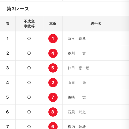
第3レース
不成立
着
車番
選手名
事故等
1
○
1
白次 義孝
2
○
4
谷川 一貴
3
○
5
仲田 恵一朗
4
○
2
山田 徹
5
○
7
篠崎 実
6
○
8
石貝 武之
7
○
6
梅内 幹雄