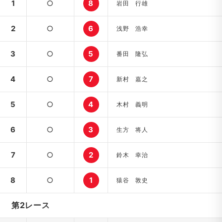
1
○
8
岩田 行雄
2
○
6
浅野 浩幸
3
○
5
番田 隆弘
4
○
7
新村 嘉之
5
○
4
木村 義明
6
○
3
生方 将人
7
○
2
鈴木 幸治
8
○
1
猿谷 敦史
第2レース