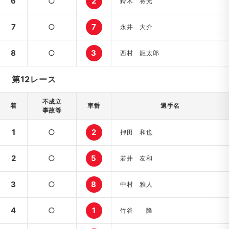
6
○
2
鈴木 将光
7
○
7
永井 大介
8
○
3
西村 龍太郎
第12レース
不成立
着
車番
選手名
事故等
1
○
2
押田 和也
2
○
5
若井 友和
3
○
8
中村 雅人
4
○
1
竹谷 隆