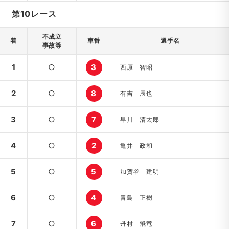
第10レース
不成立
着
車番
選手名
事故等
1
○
3
西原 智昭
2
○
8
有吉 辰也
3
○
7
早川 清太郎
4
○
2
亀井 政和
5
○
5
加賀谷 建明
6
○
4
青島 正樹
7
○
6
丹村 飛竜