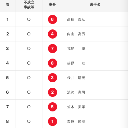
不成立
着
車番
選手名
事故等
1
○
6
高橋 義弘
2
○
4
内山 高秀
3
○
7
荒尾 聡
4
○
8
篠原 睦
5
○
3
桜井 晴光
6
○
2
渋沢 憲司
7
○
5
笠木 美孝
8
○
1
栗原 勝測