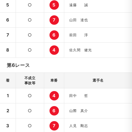
5
○
5
遠藤 誠
6
○
7
山田 達也
7
○
6
前田 淳
8
○
4
佐久間 健光
第6レース
不成立
着
車番
選手名
事故等
1
○
4
田中 哲
2
○
6
山際 真介
3
○
7
人見 剛志