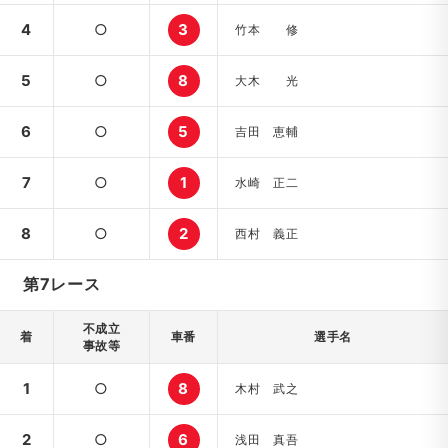
4
○
3
竹本 修
5
○
8
大木 光
6
○
5
吉田 恵輔
7
○
1
水崎 正二
8
○
2
西村 義正
第7レース
不成立
着
車番
選手名
事故等
1
○
8
木村 武之
2
○
6
浅田 真吾