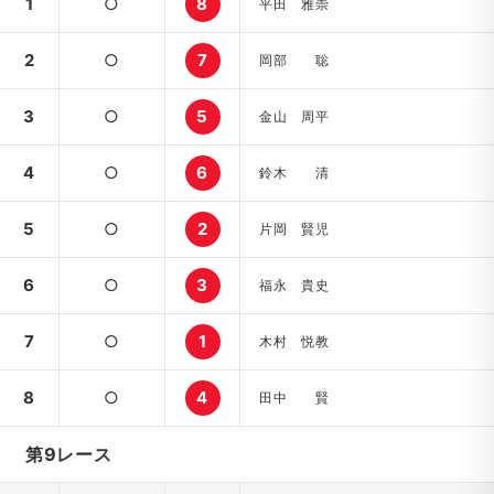
1
○
8
平田 雅崇
2
○
7
岡部 聡
3
○
5
金山 周平
4
○
6
鈴木 清
5
○
2
片岡 賢児
6
○
3
福永 貴史
7
○
1
木村 悦教
8
○
4
田中 賢
第9レース