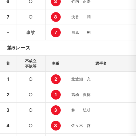
6
○
3
竹内 正浩
7
○
8
浅香 潤
-
事故
7
川原 剛
第5レース
不成立
着
車番
選手名
事故等
1
○
2
北渡瀬 充
2
○
1
高橋 義徳
3
○
3
林 弘明
4
○
8
佐々木 啓