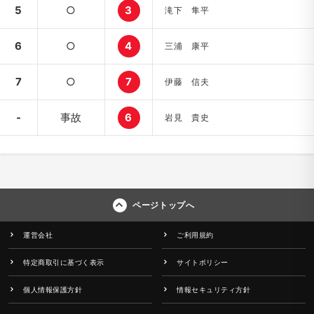
5
○
3
滝下 隼平
6
○
4
三浦 康平
7
○
7
伊藤 信夫
-
事故
6
岩見 貴史
ページトップへ
運営会社
ご利用規約
特定商取引に基づく表示
サイトポリシー
個人情報保護方針
情報セキュリティ方針