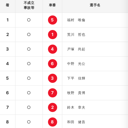
不成立
着
車番
選手名
事故等
1
○
5
福村 唯倫
2
○
1
荒川 哲也
3
○
4
戸塚 尚起
4
○
6
中野 光公
5
○
3
下平 佳輝
6
○
7
牧野 貴博
7
○
2
鈴木 章夫
8
○
8
和田 健吾