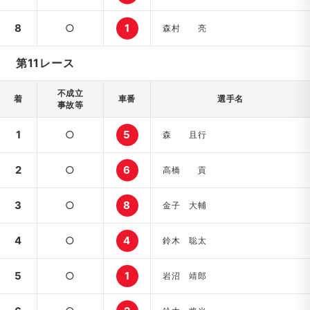
8
○
1
森村 亮
第11レース
不成立
着
車番
選手名
事故等
1
○
5
森 且行
2
○
6
高橋 貢
3
○
8
金子 大輔
4
○
4
鈴木 聡太
5
○
1
岩沼 靖郎