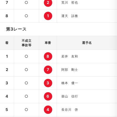
7
○
2
荒川 哲也
8
○
1
運天 諒雅
第3レース
不成立
着
車番
選手名
事故等
1
○
8
若井 友和
2
○
7
阿部 剛士
3
○
3
橋本 優一
4
○
6
柴山 信行
5
○
4
長谷川 啓