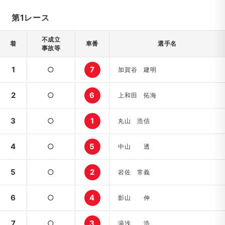
第1レース
不成立
着
車番
選手名
事故等
1
○
7
加賀谷 建明
2
○
6
上和田 拓海
3
○
1
丸山 浩信
4
○
5
中山 透
5
○
2
岩佐 常義
6
○
4
影山 伸
7
○
3
湯浅 浩