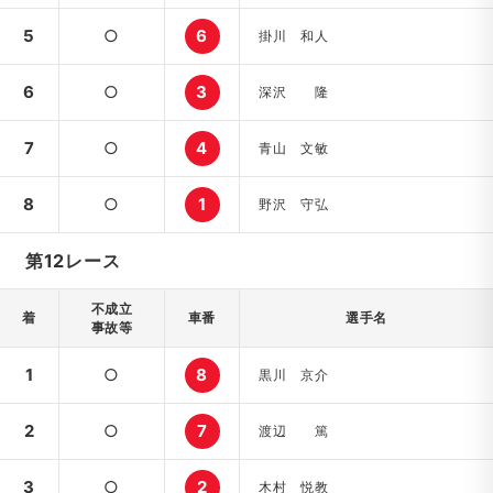
5
○
6
掛川 和人
6
○
3
深沢 隆
7
○
4
青山 文敏
8
○
1
野沢 守弘
第12レース
不成立
着
車番
選手名
事故等
1
○
8
黒川 京介
2
○
7
渡辺 篤
3
○
2
木村 悦教