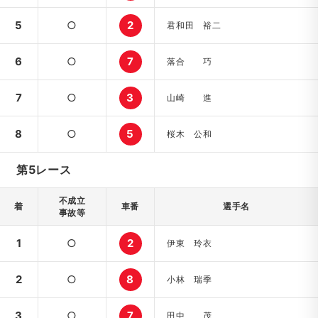
5
○
2
君和田 裕二
6
○
7
落合 巧
7
○
3
山崎 進
8
○
5
桜木 公和
第5レース
不成立
着
車番
選手名
事故等
1
○
2
伊東 玲衣
2
○
8
小林 瑞季
3
○
7
田中 茂