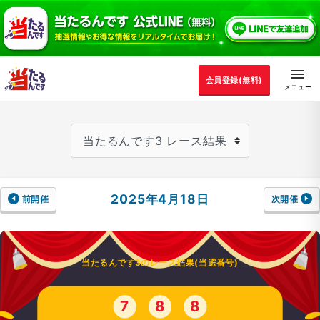
会員登録(無料)
2025年4月18日
前開催
次開催
当たるんです3のレース結果(当選番号)
7
8
8