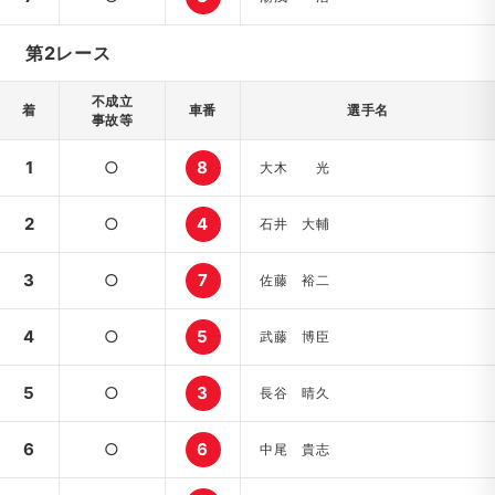
第2レース
不成立
着
車番
選手名
事故等
1
○
8
大木 光
2
○
4
石井 大輔
3
○
7
佐藤 裕二
4
○
5
武藤 博臣
5
○
3
長谷 晴久
6
○
6
中尾 貴志