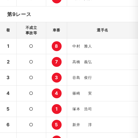
第9レース
不成立
着
車番
選手名
事故等
1
○
8
中村 雅人
2
○
7
高橋 義弘
3
○
3
谷島 俊行
4
○
4
篠崎 実
5
○
1
塚本 浩司
6
○
5
新井 淳