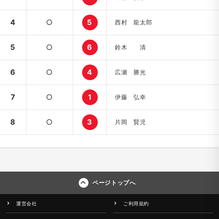
4
○
5
西村 龍太郎
5
○
6
鈴木 清
6
○
4
広瀬 勝光
7
○
1
伊藤 弘幸
8
○
3
片岡 賢児
ページトップへ
運営会社
ご利用規約