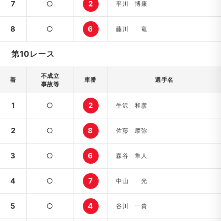
7
○
2
平川 博康
8
○
6
藤川 竜
第10レース
不成立
着
車番
選手名
事故等
1
○
2
牛沢 和彦
2
○
8
佐藤 摩弥
3
○
6
森谷 隼人
4
○
7
中山 光
5
○
4
谷川 一貴