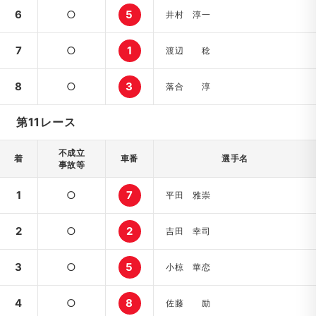
6
○
5
井村 淳一
7
○
1
渡辺 稔
8
○
3
落合 淳
第11レース
不成立
着
車番
選手名
事故等
1
○
7
平田 雅崇
2
○
2
吉田 幸司
3
○
5
小椋 華恋
4
○
8
佐藤 励