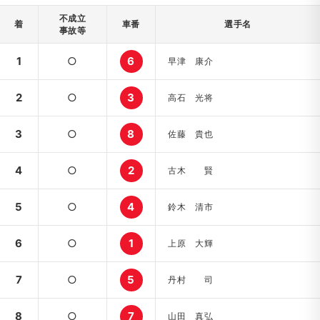
不成立
着
車番
選手名
事故等
1
○
6
早津 康介
2
○
3
高石 光将
3
○
8
佐藤 貴也
4
○
2
古木 賢
5
○
4
鈴木 清市
6
○
1
上原 大輝
7
○
5
丹村 司
8
○
7
山田 真弘