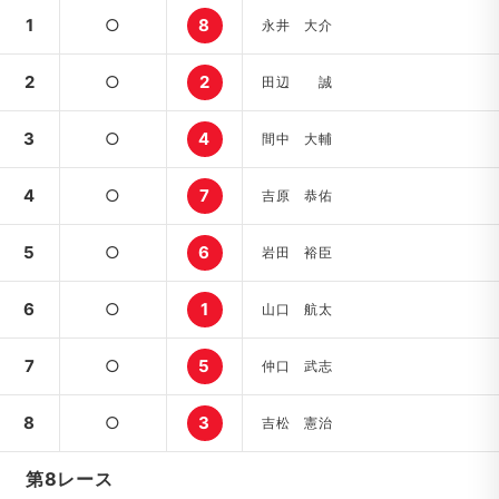
1
○
8
永井 大介
2
○
2
田辺 誠
3
○
4
間中 大輔
4
○
7
吉原 恭佑
5
○
6
岩田 裕臣
6
○
1
山口 航太
7
○
5
仲口 武志
8
○
3
吉松 憲治
第8レース