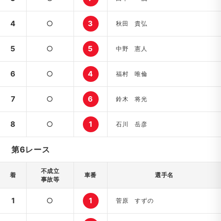
4
○
3
秋田 貴弘
5
○
5
中野 憲人
6
○
4
福村 唯倫
7
○
6
鈴木 将光
8
○
1
石川 岳彦
第6レース
不成立
着
車番
選手名
事故等
1
○
1
菅原 すずの