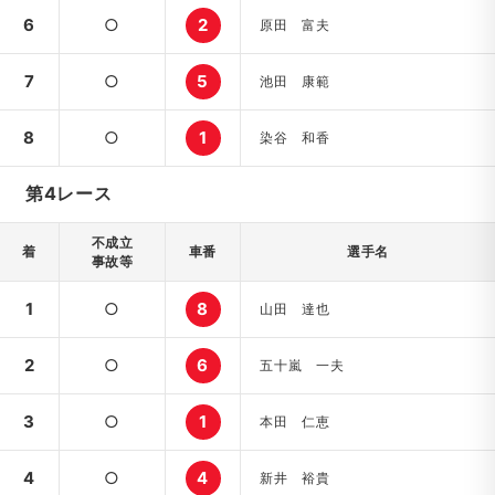
6
○
2
原田 富夫
7
○
5
池田 康範
8
○
1
染谷 和香
第4レース
不成立
着
車番
選手名
事故等
1
○
8
山田 達也
2
○
6
五十嵐 一夫
3
○
1
本田 仁恵
4
○
4
新井 裕貴