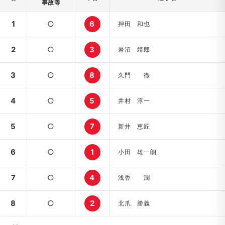
事故等
1
○
6
押田 和也
2
○
3
岩沼 靖郎
3
○
8
久門 徹
4
○
5
井村 淳一
5
○
7
新井 恵匠
6
○
1
小田 雄一朗
7
○
4
浅香 潤
8
○
2
北爪 勝義