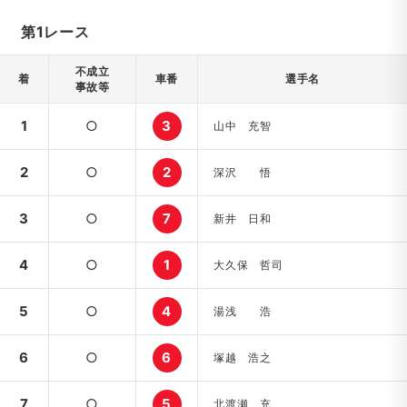
第1レース
不成立
着
車番
選手名
事故等
1
○
3
山中 充智
2
○
2
深沢 悟
3
○
7
新井 日和
4
○
1
大久保 哲司
5
○
4
湯浅 浩
6
○
6
塚越 浩之
7
○
5
北渡瀬 充