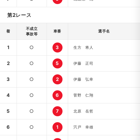
第2レース
不成立
着
車番
選手名
事故等
1
○
3
生方 将人
2
○
5
伊藤 正司
3
○
2
伊藤 弘幸
4
○
6
菅野 仁翔
5
○
7
北原 岳哲
6
○
1
宍戸 幸雄