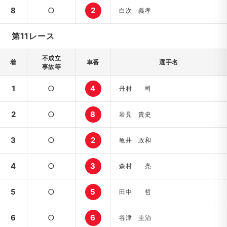
8
○
2
白次 義孝
第11レース
不成立
着
車番
選手名
事故等
1
○
4
丹村 司
2
○
8
岩見 貴史
3
○
2
亀井 政和
4
○
3
森村 亮
5
○
5
田中 哲
6
○
6
谷津 圭治