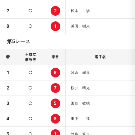
7
○
2
松本 渉
8
○
1
浜田 樹来
第5レース
不成立
着
車番
選手名
事故等
1
○
6
浅倉 樹良
2
○
7
桜井 晴光
3
○
5
田島 敏徳
4
○
8
田中 進
5
○
1
竹島 繁夫