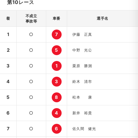
第10レース
不成立
着
車番
選手名
事故等
1
○
7
伊藤 正真
2
○
5
中野 光公
3
○
1
栗原 勝測
4
○
3
鈴木 清市
5
○
8
松本 康
6
○
4
新井 裕貴
7
○
6
佐久間 健光