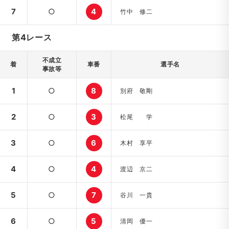
7
○
4
竹中 修二
第4レース
不成立
着
車番
選手名
事故等
1
○
8
別府 敬剛
2
○
3
松尾 学
3
○
6
木村 享平
4
○
4
渡辺 京二
5
○
7
谷川 一貴
6
○
5
清岡 優一