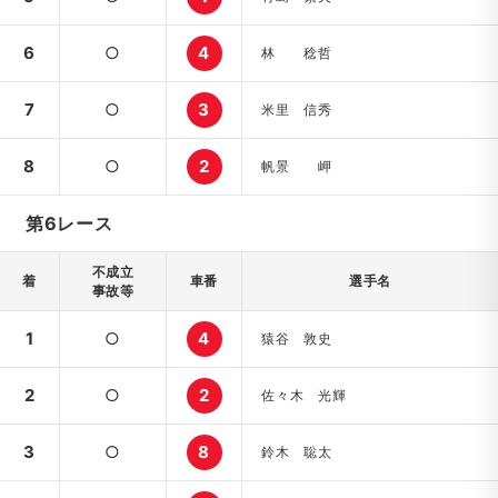
6
○
4
林 稔哲
7
○
3
米里 信秀
8
○
2
帆景 岬
第6レース
不成立
着
車番
選手名
事故等
1
○
4
猿谷 敦史
2
○
2
佐々木 光輝
3
○
8
鈴木 聡太