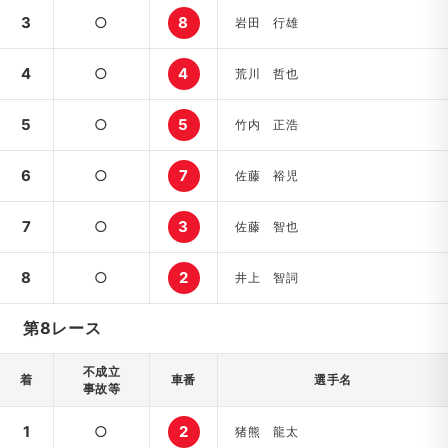
3
○
8
岩田 行雄
4
○
4
荒川 哲也
5
○
5
竹内 正浩
6
○
7
佐藤 裕児
7
○
3
佐藤 智也
8
○
2
井上 智詞
第8レース
不成立
着
車番
選手名
事故等
1
○
2
猪熊 龍太