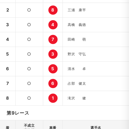
2
○
8
三浦 康平
3
○
4
高橋 義徳
4
○
7
田崎 萌
5
○
3
野沢 守弘
6
○
5
清水 卓
7
○
6
占部 健太
8
○
1
滝沢 健
第9レース
不成立
着
車番
選手名