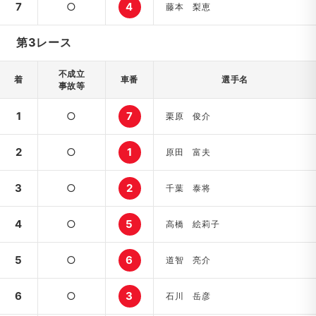
7
○
4
藤本 梨恵
第3レース
不成立
着
車番
選手名
事故等
1
○
7
栗原 俊介
2
○
1
原田 富夫
3
○
2
千葉 泰将
4
○
5
高橋 絵莉子
5
○
6
道智 亮介
6
○
3
石川 岳彦