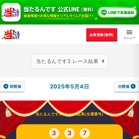
会員登録(無料)
2025年5月4日
前開催
次開催
当たるんです3のレース結果(当選番号)
3
3
7