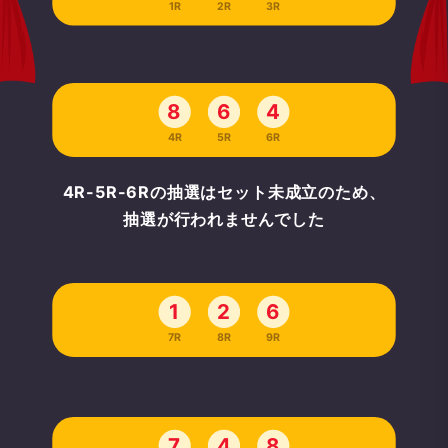
1R
2R
3R
8
6
4
4R
5R
6R
4R-5R-6Rの抽選はセット未成立のため、
抽選が行われませんでした
1
2
6
7R
8R
9R
7
4
8