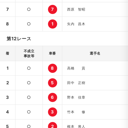
7
○
7
西原 智昭
8
○
1
矢内 昌木
第12レース
不成立
着
車番
選手名
事故等
1
○
8
高橋 貢
2
○
5
田中 正樹
3
○
6
野本 佳章
4
○
3
竹本 修
5
○
2
根本 将人