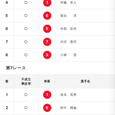
4
○
1
伊藤 幸人
5
○
6
落合 淳
6
○
5
木部 匡作
7
○
7
渋沢 憲司
8
○
3
小林 晃
第7レース
不成立
着
車番
選手名
事故等
1
○
1
保永 高男
2
○
6
田中 輝義