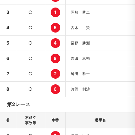
3
○
1
岡崎 秀二
4
○
5
古木 賢
5
○
4
栗原 勝測
6
○
8
吉田 恵輔
7
○
2
縫田 雅一
8
○
6
片野 利沙
第2レース
不成立
着
車番
選手名
事故等