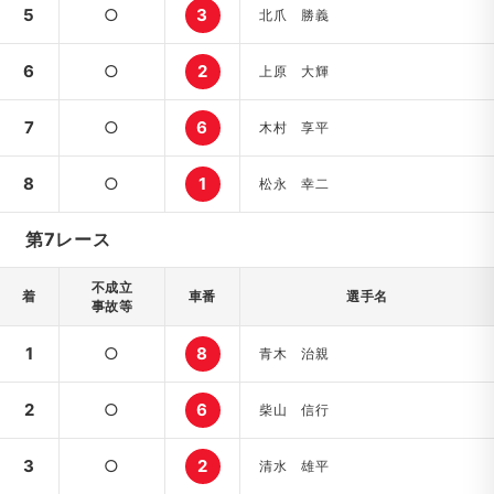
5
○
3
北爪 勝義
6
○
2
上原 大輝
7
○
6
木村 享平
8
○
1
松永 幸二
第7レース
不成立
着
車番
選手名
事故等
1
○
8
青木 治親
2
○
6
柴山 信行
3
○
2
清水 雄平