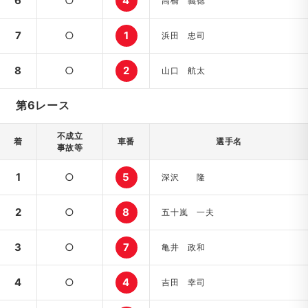
6
○
4
高橋 義徳
7
○
1
浜田 忠司
8
○
2
山口 航太
第6レース
不成立
着
車番
選手名
事故等
1
○
5
深沢 隆
2
○
8
五十嵐 一夫
3
○
7
亀井 政和
4
○
4
吉田 幸司