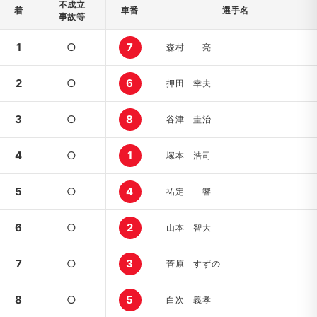
不成立
着
車番
選手名
事故等
1
○
7
森村 亮
2
○
6
押田 幸夫
3
○
8
谷津 圭治
4
○
1
塚本 浩司
5
○
4
祐定 響
6
○
2
山本 智大
7
○
3
菅原 すずの
8
○
5
白次 義孝