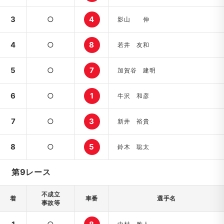
3
○
4
影山 伸
4
○
8
若井 友和
5
○
7
加賀谷 建明
6
○
1
牛沢 和彦
7
○
3
新井 裕貴
8
○
5
鈴木 聡太
第9レース
不成立
着
車番
選手名
事故等