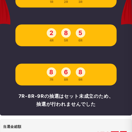
1R
2R
3R
2
8
5
4R
5R
6R
8
6
8
7R
8R
9R
7R-8R-9Rの抽選はセット未成立のため、
抽選が行われませんでした
当選金総額