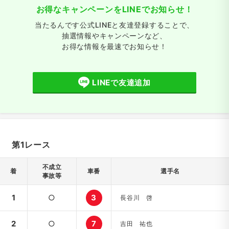
お得なキャンペーンをLINEでお知らせ！
当たるんです公式LINEと友達登録することで、
抽選情報やキャンペーンなど、
お得な情報を最速でお知らせ！
LINEで友達追加
第1レース
不成立
着
車番
選手名
事故等
1
○
3
長谷川 啓
2
○
7
吉田 祐也