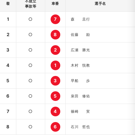
不成立
着
車番
選手名
事故等
1
○
7
森 且行
2
○
8
佐藤 励
3
○
2
広瀬 勝光
4
○
1
木村 悦教
5
○
3
早船 歩
6
○
5
泉田 修佑
7
○
4
篠崎 実
8
○
6
石川 哲也