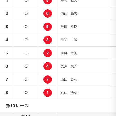
1
○
8
中村 雅人
2
○
6
内山 高秀
3
○
5
岩田 裕臣
4
○
3
田辺 誠
5
○
2
菅野 仁翔
6
○
4
栗原 俊介
7
○
7
山田 真弘
8
○
1
丸山 浩信
第10レース