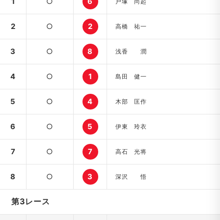
1
○
6
戸塚 尚起
2
○
2
高橋 祐一
3
○
8
浅香 潤
4
○
1
島田 健一
5
○
4
木部 匡作
6
○
5
伊東 玲衣
7
○
7
高石 光将
8
○
3
深沢 悟
第3レース