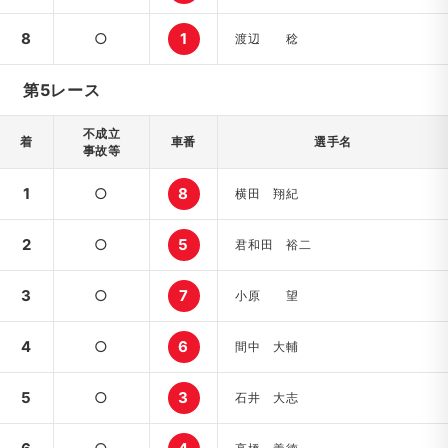
8
○
1
渡辺 稔
第5レース
不成立
着
車番
選手名
事故等
1
○
8
横田 翔紀
2
○
5
君和田 裕二
3
○
7
小原 望
4
○
6
間中 大輔
5
○
3
石井 大志