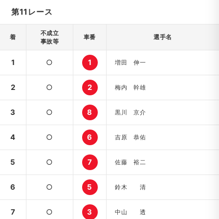
第11レース
不成立
着
車番
選手名
事故等
1
○
1
増田 伸一
2
○
2
梅内 幹雄
3
○
8
黒川 京介
4
○
6
吉原 恭佑
5
○
7
佐藤 裕二
6
○
5
鈴木 清
7
○
3
中山 透