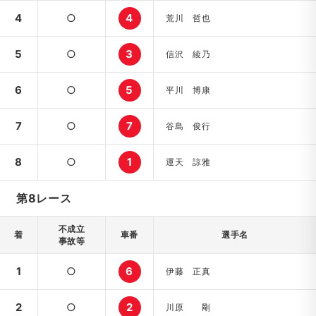
4
○
4
荒川 哲也
5
○
3
信沢 綾乃
6
○
5
平川 博康
7
○
7
谷島 俊行
8
○
1
運天 諒雅
第8レース
不成立
着
車番
選手名
事故等
1
○
6
伊藤 正真
2
○
2
川原 剛