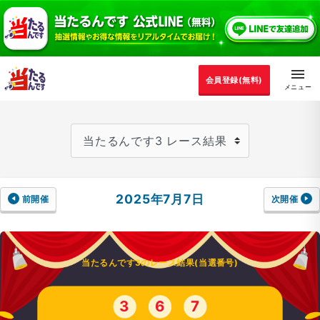
会員登録(無料)
2025年7月7日
前開催
次開催
当たるんです3のレース結果(当選番号)
3
6
7