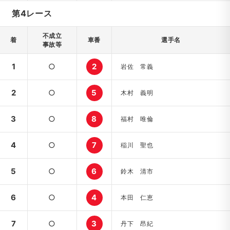
第4レース
不成立
着
車番
選手名
事故等
1
○
2
岩佐 常義
2
○
5
木村 義明
3
○
8
福村 唯倫
4
○
7
稲川 聖也
5
○
6
鈴木 清市
6
○
4
本田 仁恵
7
○
3
丹下 昂紀