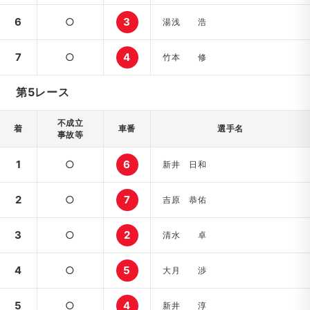
6
○
3
湯浅 浩
7
○
4
竹本 修
第5レース
不成立
着
車番
選手名
事故等
1
○
6
新井 日和
2
○
7
吉原 恭佑
3
○
2
清水 卓
4
○
5
大月 渉
5
○
4
新井 淳