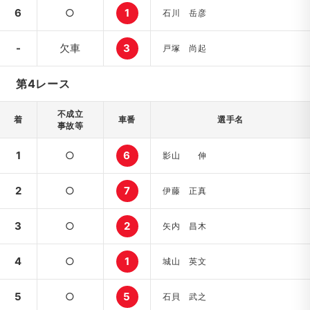
6
○
1
石川 岳彦
-
欠車
3
戸塚 尚起
第4レース
不成立
着
車番
選手名
事故等
1
○
6
影山 伸
2
○
7
伊藤 正真
3
○
2
矢内 昌木
4
○
1
城山 英文
5
○
5
石貝 武之