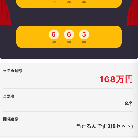
1R
2R
3R
6
6
5
4R
5R
6R
当選金総額
168万円
当選者
8名
開催種類
当たるんです3(8セット)