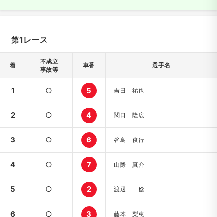
第1レース
不成立
着
車番
選手名
事故等
1
○
5
吉田 祐也
2
○
4
関口 隆広
3
○
6
谷島 俊行
4
○
7
山際 真介
5
○
2
渡辺 稔
6
○
3
藤本 梨恵