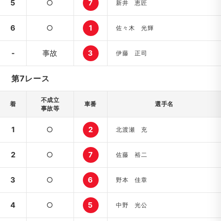
5
○
7
新井 恵匠
6
○
1
佐々木 光輝
-
事故
3
伊藤 正司
第7レース
不成立
着
車番
選手名
事故等
1
○
2
北渡瀬 充
2
○
7
佐藤 裕二
3
○
6
野本 佳章
4
○
5
中野 光公