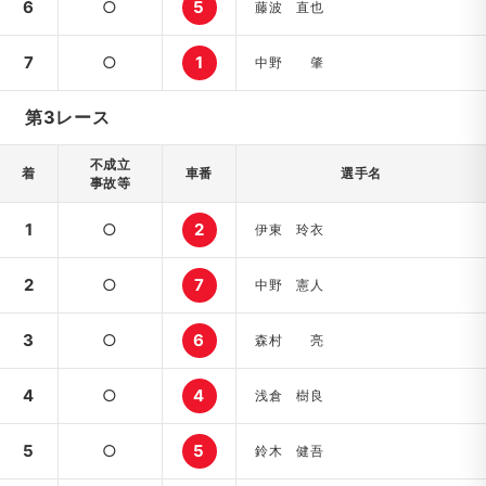
6
○
5
藤波 直也
7
○
1
中野 肇
第3レース
不成立
着
車番
選手名
事故等
1
○
2
伊東 玲衣
2
○
7
中野 憲人
3
○
6
森村 亮
4
○
4
浅倉 樹良
5
○
5
鈴木 健吾