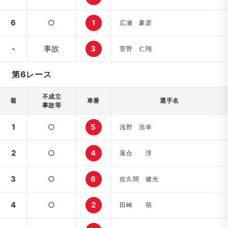
6
○
1
広瀬 豪彦
-
事故
3
菅野 仁翔
第6レース
不成立
着
車番
選手名
事故等
1
○
5
浅野 浩幸
2
○
4
落合 淳
3
○
6
佐久間 健光
4
○
2
田崎 萌