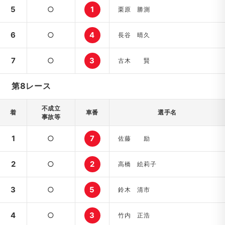
5
○
1
栗原 勝測
6
○
4
長谷 晴久
7
○
3
古木 賢
第8レース
不成立
着
車番
選手名
事故等
1
○
7
佐藤 励
2
○
2
高橋 絵莉子
3
○
5
鈴木 清市
4
○
3
竹内 正浩