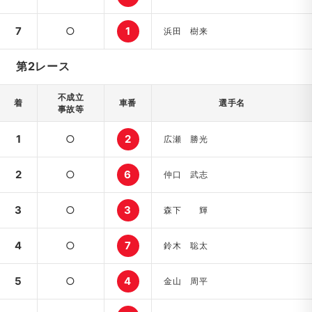
7
○
1
浜田 樹来
第2レース
不成立
着
車番
選手名
事故等
1
○
2
広瀬 勝光
2
○
6
仲口 武志
3
○
3
森下 輝
4
○
7
鈴木 聡太
5
○
4
金山 周平