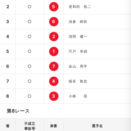
2
○
5
君和田 裕二
3
○
6
浅倉 樹良
4
○
2
清岡 優一
5
○
1
宍戸 幸雄
6
○
7
金山 周平
7
○
4
猿谷 敦史
8
○
3
小林 晃
第8レース
不成立
着
車番
選手名
事故等