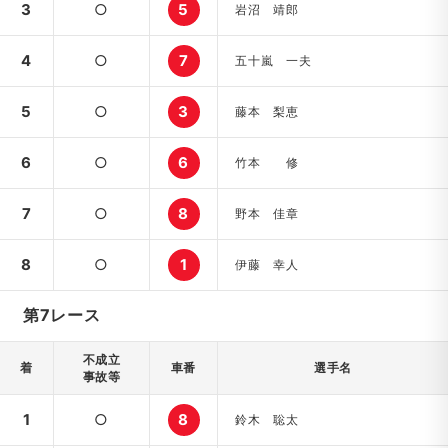
3
○
5
岩沼 靖郎
4
○
7
五十嵐 一夫
5
○
3
藤本 梨恵
6
○
6
竹本 修
7
○
8
野本 佳章
8
○
1
伊藤 幸人
第7レース
不成立
着
車番
選手名
事故等
1
○
8
鈴木 聡太