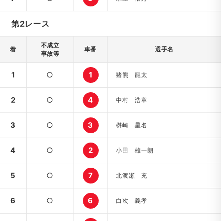
第2レース
不成立
着
車番
選手名
事故等
1
○
1
猪熊 龍太
2
○
4
中村 浩章
3
○
3
桝崎 星名
4
○
2
小田 雄一朗
5
○
7
北渡瀬 充
6
○
6
白次 義孝