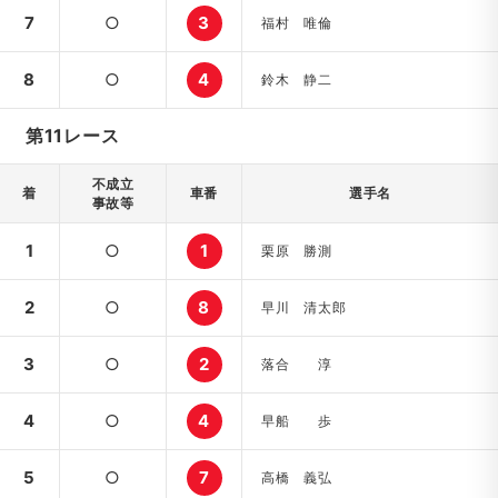
7
○
3
福村 唯倫
8
○
4
鈴木 静二
第11レース
不成立
着
車番
選手名
事故等
1
○
1
栗原 勝測
2
○
8
早川 清太郎
3
○
2
落合 淳
4
○
4
早船 歩
5
○
7
高橋 義弘