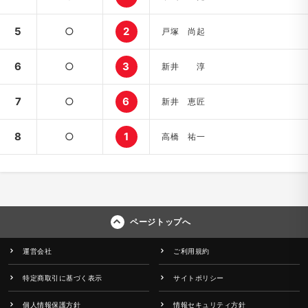
5
○
2
戸塚 尚起
6
○
3
新井 淳
7
○
6
新井 恵匠
8
○
1
高橋 祐一
ページトップへ
運営会社
ご利用規約
特定商取引に基づく表示
サイトポリシー
個人情報保護方針
情報セキュリティ方針