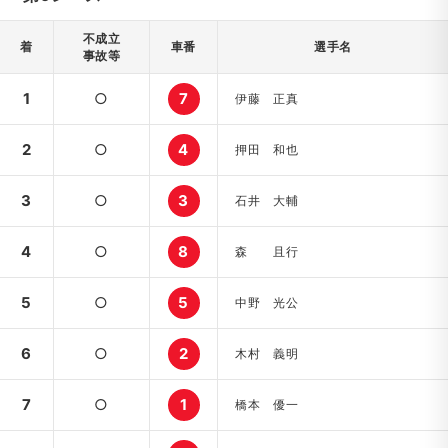
不成立
着
車番
選手名
事故等
1
○
7
伊藤 正真
2
○
4
押田 和也
3
○
3
石井 大輔
4
○
8
森 且行
5
○
5
中野 光公
6
○
2
木村 義明
7
○
1
橋本 優一