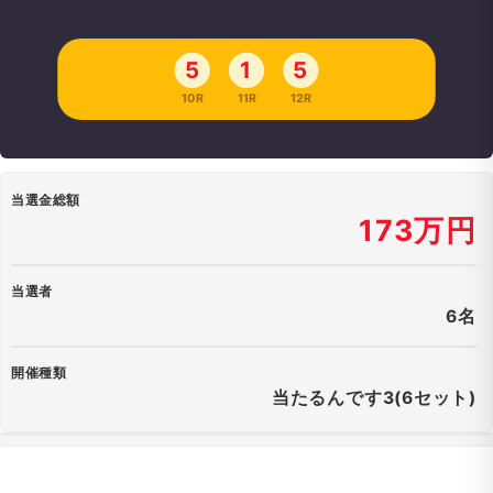
5
1
5
10R
11R
12R
当選金総額
173万円
当選者
6名
開催種類
当たるんです3(6セット)