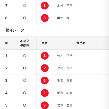
7
○
8
木村 享平
8
○
3
田中 竜二
第4レース
不成立
着
車番
選手名
事故等
1
○
8
竹内 正浩
2
○
2
原田 富夫
3
○
5
千葉 泰将
4
○
1
浜田 樹来
5
○
3
岩本 君男