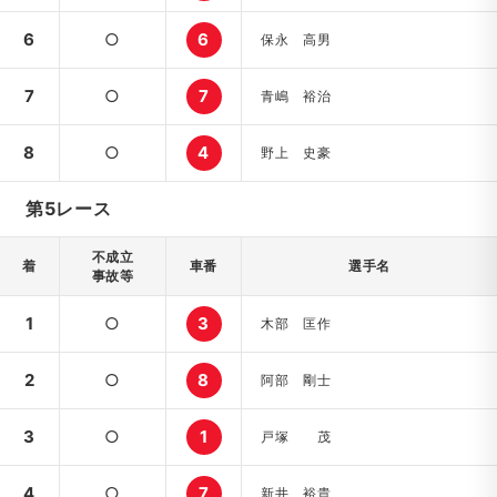
6
○
6
保永 高男
7
○
7
青嶋 裕治
8
○
4
野上 史豪
第5レース
不成立
着
車番
選手名
事故等
1
○
3
木部 匡作
2
○
8
阿部 剛士
3
○
1
戸塚 茂
4
○
7
新井 裕貴