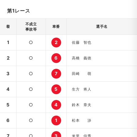
第1レース
不成立
着
車番
選手名
事故等
1
○
2
佐藤 智也
2
○
6
高橋 義徳
3
○
7
田崎 萌
4
○
5
生方 将人
5
○
4
鈴木 章夫
6
○
1
松本 渉
7
○
3
米里 信秀