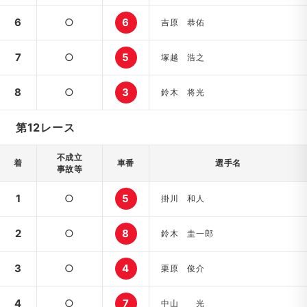
6
○
6
吉原 恭佑
7
○
5
塚越 浩之
8
○
3
鈴木 将光
第12レース
不成立
着
車番
選手名
事故等
1
○
5
掛川 和人
2
○
8
鈴木 圭一郎
3
○
4
栗原 俊介
4
○
7
中山 光