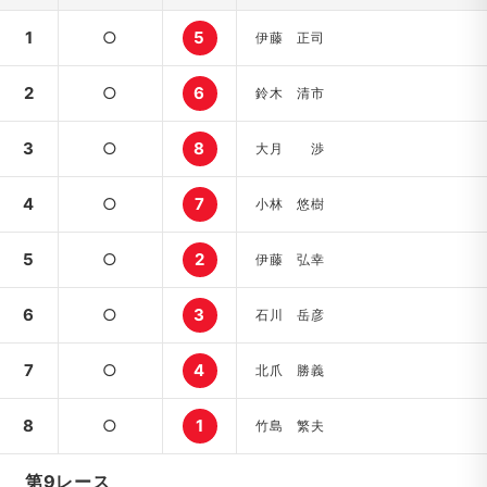
1
○
5
伊藤 正司
2
○
6
鈴木 清市
3
○
8
大月 渉
4
○
7
小林 悠樹
5
○
2
伊藤 弘幸
6
○
3
石川 岳彦
7
○
4
北爪 勝義
8
○
1
竹島 繁夫
第9レース