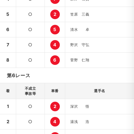
5
○
2
笠原 三義
6
○
5
清水 卓
7
○
4
野沢 守弘
8
○
6
菅野 仁翔
第6レース
不成立
着
車番
選手名
事故等
1
○
2
深沢 悟
2
○
4
湯浅 浩