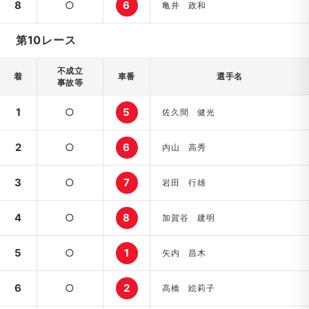
8
○
6
亀井 政和
第10レース
不成立
着
車番
選手名
事故等
1
○
5
佐久間 健光
2
○
6
内山 高秀
3
○
7
岩田 行雄
4
○
8
加賀谷 建明
5
○
1
矢内 昌木
6
○
2
高橋 絵莉子