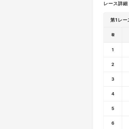
レース詳細
第1レー
着
1
2
3
4
5
6