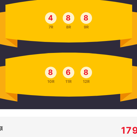
4
8
8
7R
8R
9R
8
6
8
10R
11R
12R
17
額