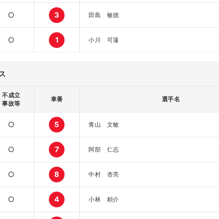
○
3
田島 敏徳
○
1
小川 可蓮
ス
不成立
車番
選手名
事故等
○
5
青山 文敏
○
7
阿部 仁志
○
8
中村 杏亮
○
4
小林 頼介