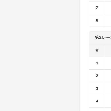
7
8
第2レー
着
1
2
3
4