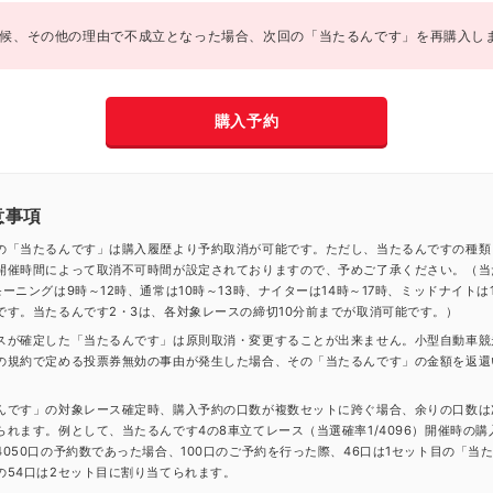
候、その他の理由で不成立となった場合、次回の「当たるんです」を再購入し
購入予約
意事項
の「当たるんです」は購入履歴より予約取消が可能です。ただし、当たるんですの種類
開催時間によって取消不可時間が設定されておりますので、予めご了承ください。（当
ーニングは9時～12時、通常は10時～13時、ナイターは14時～17時、ミッドナイトは1
です。当たるんです2・3は、各対象レースの締切10分前までが取消可能です。）
スが確定した「当たるんです」は原則取消・変更することが出来ません。小型自動車競
の規約で定める投票券無効の事由が発生した場合、その「当たるんです」の金額を返還
んです」の対象レース確定時、購入予約の口数が複数セットに跨ぐ場合、余りの口数は
られます。例として、当たるんです4の8車立てレース（当選確率1/4096）開催時の購
4050口の予約数であった場合、100口のご予約を行った際、46口は1セット目の「当
の54口は2セット目に割り当てられます。