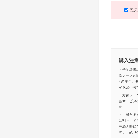
悪天
購入注
・予約段階
象レースの
4の場合、モ
が取消不可
・対象レー
当サービス
す。
・「当たる
に割り当て
手続き時に
す」、残り