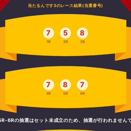
当たるんです3のレース結果(当選番号)
7
5
8
1R
2R
3R
7
8
7
4R
5R
6R
-5R-6Rの抽選はセット未成立のため、抽選が行われません