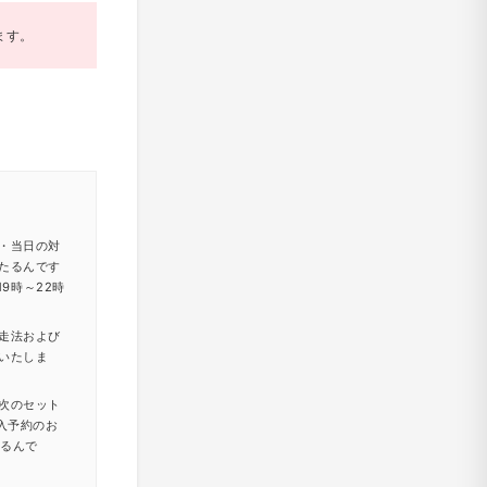
ます。
・当日の対
たるんです
9時～22時
走法および
いたしま
次のセット
入予約のお
たるんで