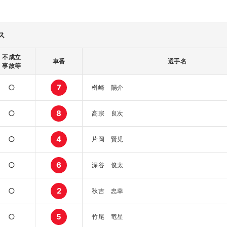
ス
不成立
車番
選手名
事故等
○
7
桝崎 陽介
○
8
高宗 良次
○
4
片岡 賢児
○
6
深谷 俊太
○
2
秋吉 忠幸
○
5
竹尾 竜星