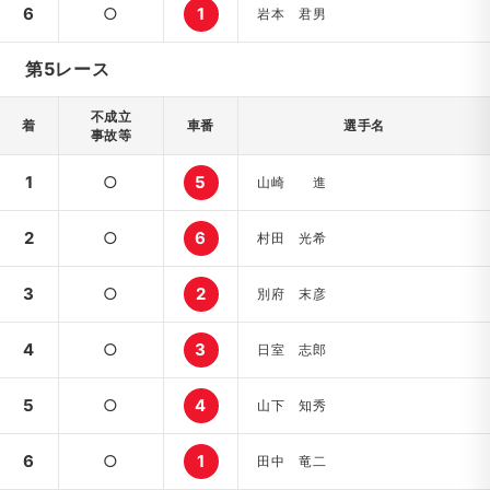
6
○
1
岩本 君男
第5レース
不成立
着
車番
選手名
事故等
1
○
5
山崎 進
2
○
6
村田 光希
3
○
2
別府 末彦
4
○
3
日室 志郎
5
○
4
山下 知秀
6
○
1
田中 竜二