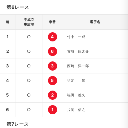
第6レース
不成立
着
車番
選手名
事故等
1
○
4
竹中 一成
2
○
6
古城 龍之介
3
○
3
西崎 洋一郎
4
○
5
祐定 響
5
○
2
福田 義久
6
○
1
片岡 信之
第7レース