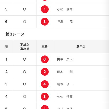
5
○
1
小松 俊輔
6
○
3
戸塚 茂
第3レース
不成立
着
車番
選手名
事故等
1
○
6
田中 崇太
2
○
2
藤本 剛
3
○
4
橋本 優一
4
○
3
佐伯 拓実
5
○
1
小川 可蓮