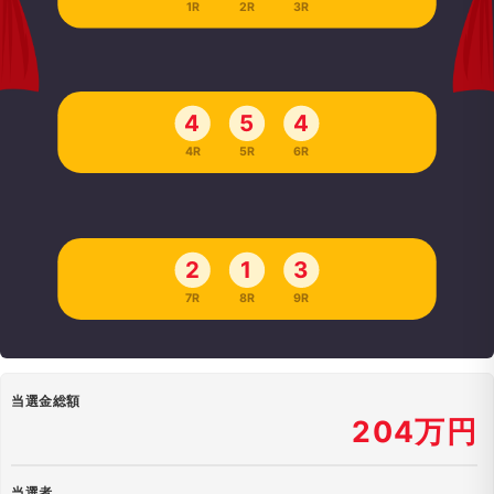
1R
2R
3R
4
5
4
4R
5R
6R
2
1
3
7R
8R
9R
当選金総額
204万円
当選者