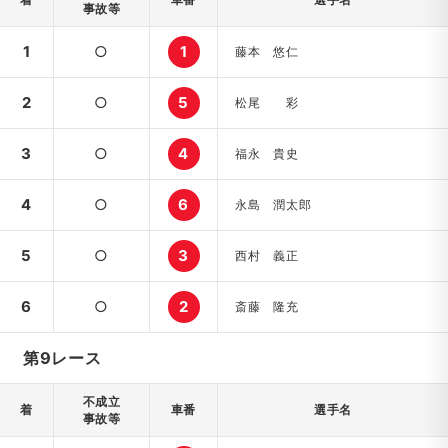
事故等
1
○
1
藤本 悠仁
2
○
5
松尾 彩
3
○
4
福永 貴史
4
○
6
永島 潤太郎
5
○
3
西村 義正
6
○
2
斎藤 隆充
第9レース
不成立
着
車番
選手名
事故等