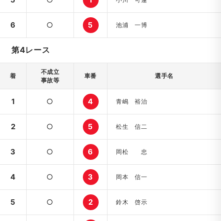
6
○
5
池浦 一博
第4レース
不成立
着
車番
選手名
事故等
1
○
4
青嶋 裕治
2
○
5
松生 信二
3
○
6
岡松 忠
4
○
3
岡本 信一
5
○
2
鈴木 啓示