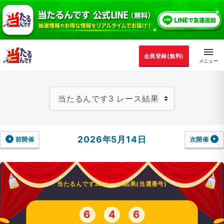
会員登録(無料)
2026年5月14日
前開催
次開催
当たるんです3のレース結果(当選番号)
6
4
6