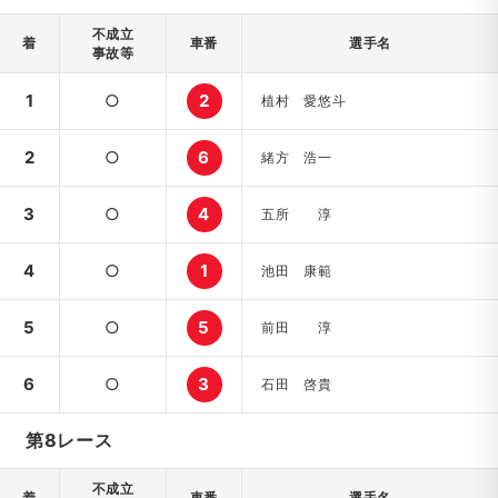
不成立
着
車番
選手名
事故等
1
○
2
植村 愛悠斗
2
○
6
緒方 浩一
3
○
4
五所 淳
4
○
1
池田 康範
5
○
5
前田 淳
6
○
3
石田 啓貴
第8レース
不成立
着
車番
選手名