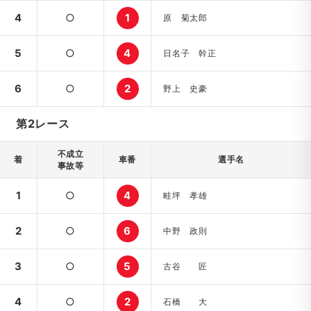
4
○
1
原 菊太郎
5
○
4
日名子 幹正
6
○
2
野上 史豪
第2レース
不成立
着
車番
選手名
事故等
1
○
4
畦坪 孝雄
2
○
6
中野 政則
3
○
5
古谷 匠
4
○
2
石橋 大