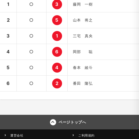
1
○
3
藤岡 一樹
2
○
5
山本 将之
3
○
1
三宅 真央
4
○
6
岡部 聡
5
○
4
春本 綾斗
6
○
2
番田 隆弘
ページトップへ
運営会社
ご利用規約