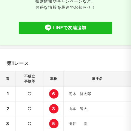
抽選情報やキャンペーンなど、
お得な情報を最速でお知らせ！
LINEで友達追加
第1レース
不成立
着
車番
選手名
事故等
1
○
6
高木 健太郎
2
○
3
山本 智大
3
○
5
滝谷 圭