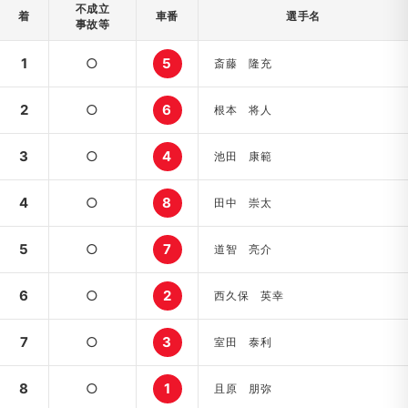
不成立
着
車番
選手名
事故等
1
○
5
斎藤 隆充
2
○
6
根本 将人
3
○
4
池田 康範
4
○
8
田中 崇太
5
○
7
道智 亮介
6
○
2
西久保 英幸
7
○
3
室田 泰利
8
○
1
且原 朋弥