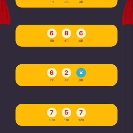
1R
2R
3R
6
8
6
4R
5R
6R
6
2
7R
8R
9R
7
5
7
10R
11R
12R