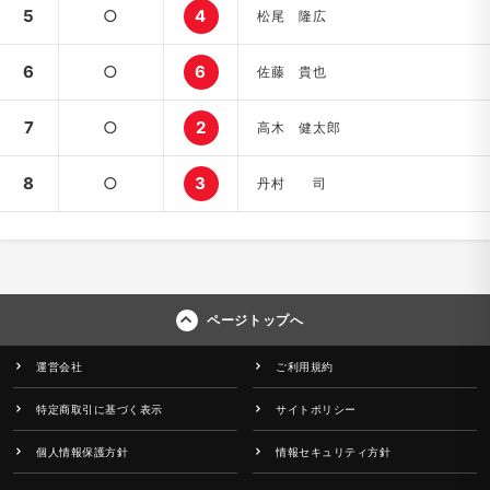
5
○
4
松尾 隆広
6
○
6
佐藤 貴也
7
○
2
高木 健太郎
8
○
3
丹村 司
ページトップへ
運営会社
ご利用規約
特定商取引に基づく表示
サイトポリシー
個人情報保護方針
情報セキュリティ方針