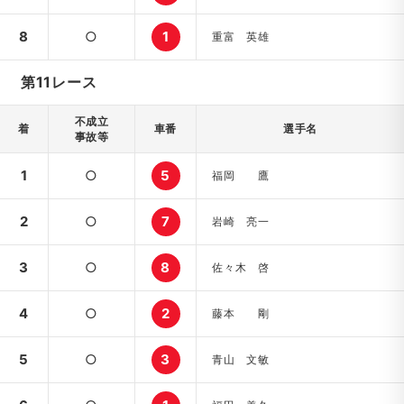
8
○
1
重富 英雄
第11レース
不成立
着
車番
選手名
事故等
1
○
5
福岡 鷹
2
○
7
岩崎 亮一
3
○
8
佐々木 啓
4
○
2
藤本 剛
5
○
3
青山 文敏