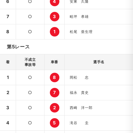
6
○
4
安東 久隆
7
○
3
畦坪 孝雄
8
○
1
松尾 亜生理
第5レース
不成立
着
車番
選手名
事故等
1
○
8
岡松 忠
2
○
7
福永 貴史
3
○
2
西崎 洋一郎
4
○
5
滝谷 圭