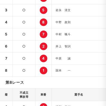
3
○
5
岩永 清文
4
○
8
中野 政則
5
○
7
中村 颯斗
6
○
2
井上 智詞
7
○
4
中原 誠
8
○
1
国本 一
第8レース
不成立
着
車番
選手名
事故等