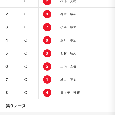
1
○
2
磯部 真樹
2
○
8
春本 綾斗
3
○
7
小栗 勝太
4
○
6
藤川 幸宏
5
○
3
西村 昭紀
6
○
5
三宅 真央
7
○
1
城山 英文
8
○
4
日名子 幹正
第9レース