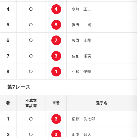
4
○
4
水崎 正二
5
○
8
浜野 翼
6
○
7
矢野 正剛
7
○
3
佐伯 拓実
8
○
1
小松 俊輔
第7レース
不成立
着
車番
選手名
事故等
1
○
6
稲原 良太郎
2
○
3
山本 智大