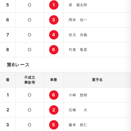
5
○
1
原 菊太郎
6
○
3
岡本 信一
7
○
4
佳元 光義
8
○
6
竹尾 竜星
第6レース
不成立
着
車番
選手名
事故等
1
○
6
小林 悠樹
2
○
2
石橋 大
3
○
5
藤本 悠仁