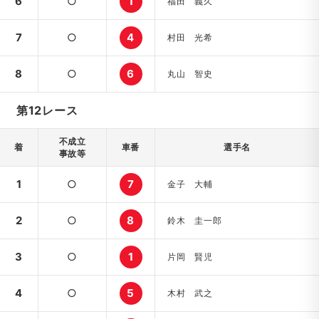
6
○
1
福田 義久
7
○
4
村田 光希
8
○
6
丸山 智史
第12レース
不成立
着
車番
選手名
事故等
1
○
7
金子 大輔
2
○
8
鈴木 圭一郎
3
○
1
片岡 賢児
4
○
5
木村 武之