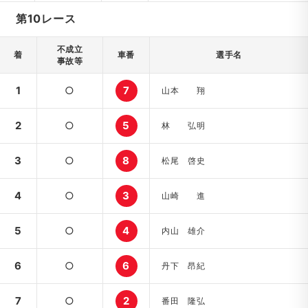
第10レース
不成立
着
車番
選手名
事故等
1
○
7
山本 翔
2
○
5
林 弘明
3
○
8
松尾 啓史
4
○
3
山崎 進
5
○
4
内山 雄介
6
○
6
丹下 昂紀
7
○
2
番田 隆弘