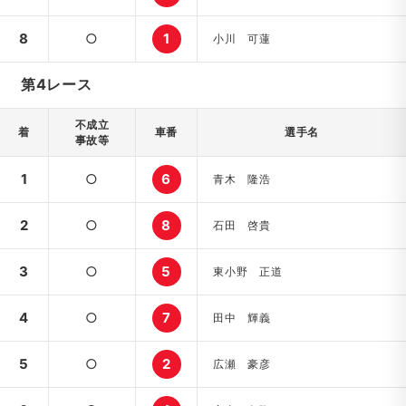
8
○
1
小川 可蓮
第4レース
不成立
着
車番
選手名
事故等
1
○
6
青木 隆浩
2
○
8
石田 啓貴
3
○
5
東小野 正道
4
○
7
田中 輝義
5
○
2
広瀬 豪彦