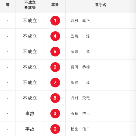
不成立
着
車番
選手名
事故等
-
不成立
1
西村 義正
-
不成立
4
五所 淳
-
不成立
5
藤川 竜
-
不成立
6
長田 恭徳
-
不成立
7
浜野 淳
-
不成立
8
丹村 飛竜
-
事故
3
石橋 啓士
-
事故
2
松生 信二