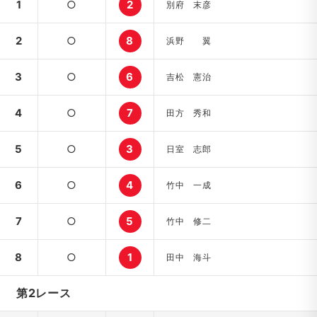
1
○
2
別府 末彦
2
○
8
浜野 翼
3
○
6
吉松 憲治
4
○
7
田方 秀和
5
○
3
日室 志郎
6
○
4
竹中 一成
7
○
5
竹中 修二
8
○
1
田中 海斗
第2レース