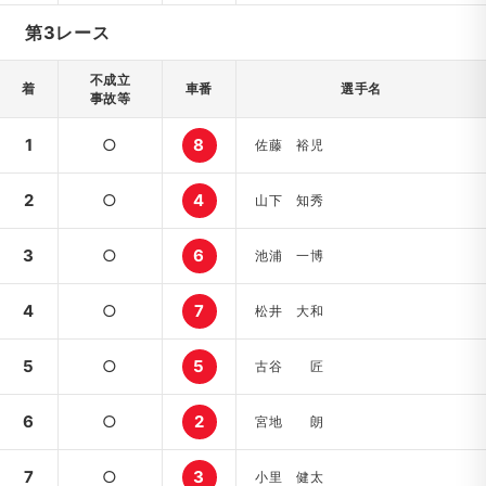
第3レース
不成立
着
車番
選手名
事故等
1
○
8
佐藤 裕児
2
○
4
山下 知秀
3
○
6
池浦 一博
4
○
7
松井 大和
5
○
5
古谷 匠
6
○
2
宮地 朗
7
○
3
小里 健太