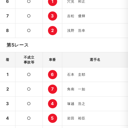
6
○
1
穴見 和正
7
○
3
吉松 優輝
8
○
2
浅野 浩幸
第5レース
不成立
着
車番
選手名
事故等
1
○
6
石本 圭耶
2
○
7
角南 一如
3
○
4
塚越 浩之
4
○
5
岩田 裕臣