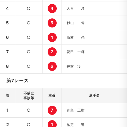
4
○
4
大月 渉
5
○
5
影山 伸
6
○
1
高林 亮
7
○
2
花田 一輝
8
○
6
井村 淳一
第7レース
不成立
着
車番
選手名
事故等
1
○
7
青島 正樹
2
○
1
祐定 響