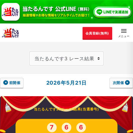
会員登録(無料)
2026年5月21日
前開催
次開催
当たるんです3のレース結果(当選番号)
7
6
6