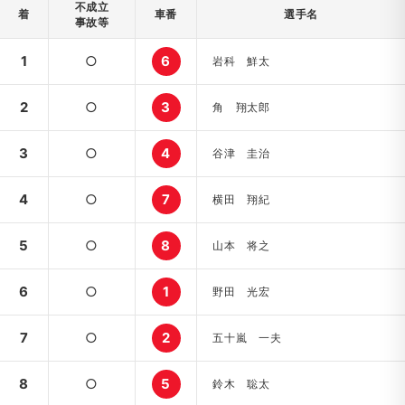
不成立
着
車番
選手名
事故等
1
○
6
岩科 鮮太
2
○
3
角 翔太郎
3
○
4
谷津 圭治
4
○
7
横田 翔紀
5
○
8
山本 将之
6
○
1
野田 光宏
7
○
2
五十嵐 一夫
8
○
5
鈴木 聡太