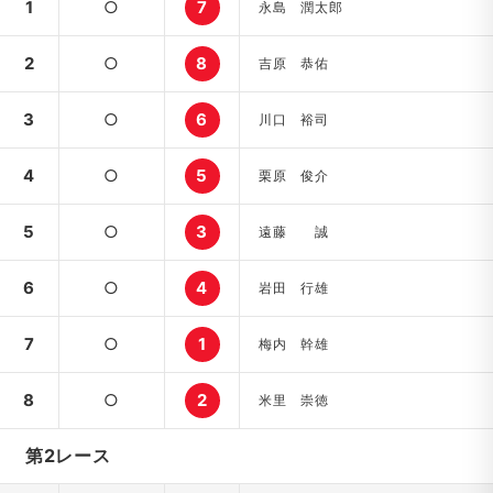
1
○
7
永島 潤太郎
2
○
8
吉原 恭佑
3
○
6
川口 裕司
4
○
5
栗原 俊介
5
○
3
遠藤 誠
6
○
4
岩田 行雄
7
○
1
梅内 幹雄
8
○
2
米里 崇徳
第2レース