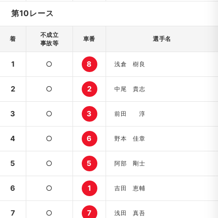
第10レース
不成立
着
車番
選手名
事故等
1
○
8
浅倉 樹良
2
○
2
中尾 貴志
3
○
3
前田 淳
4
○
6
野本 佳章
5
○
5
阿部 剛士
6
○
1
吉田 恵輔
7
○
7
浅田 真吾