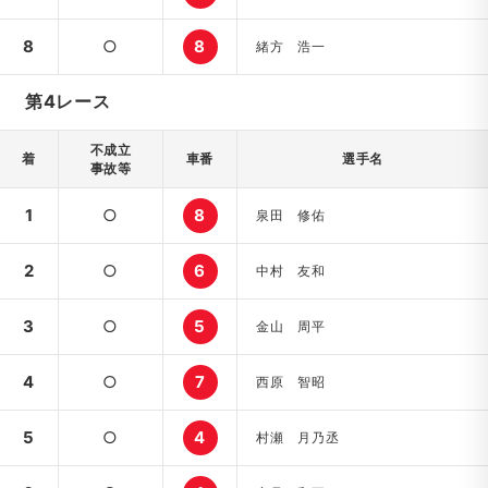
8
○
8
緒方 浩一
第4レース
不成立
着
車番
選手名
事故等
1
○
8
泉田 修佑
2
○
6
中村 友和
3
○
5
金山 周平
4
○
7
西原 智昭
5
○
4
村瀬 月乃丞