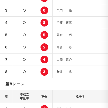
3
○
6
久門 徹
4
○
8
伊藤 正真
5
○
5
落合 巧
6
○
2
落合 淳
7
○
4
山際 真介
8
○
3
新井 淳
第8レース
不成立
着
車番
選手名
事故等