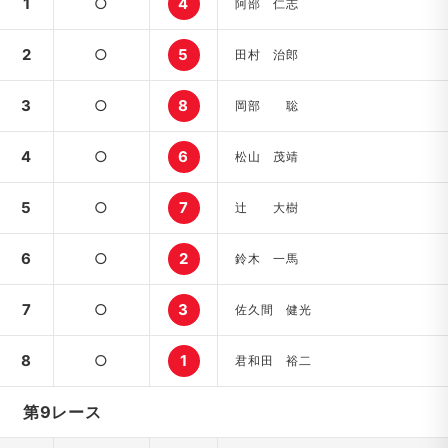
1
○
4
阿部 仁志
2
○
5
田村 治郎
3
○
8
岡部 聡
4
○
6
松山 茂靖
5
○
7
辻 大樹
6
○
2
鈴木 一馬
7
○
3
佐久間 健光
8
○
1
君和田 裕二
第9レース