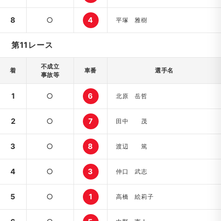
8
○
4
平塚 雅樹
第11レース
不成立
着
車番
選手名
事故等
1
○
6
北原 岳哲
2
○
7
田中 茂
3
○
8
渡辺 篤
4
○
3
仲口 武志
5
○
1
高橋 絵莉子