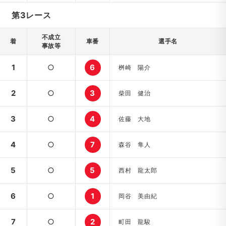
第3レース
不成立
着
車番
選手名
事故等
1
○
6
桝崎 陽介
2
○
3
柴田 健治
3
○
4
佐藤 大地
4
○
7
森谷 隼人
5
○
5
西村 龍太郎
6
○
1
岡谷 美由紀
7
○
2
町田 龍駿