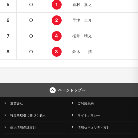
5
○
1
新村 嘉之
6
○
2
早津 圭介
7
○
4
桜井 晴光
8
○
3
鈴木 清
ページトップへ
運営会社
ご利用規約
特定商取引に基づく表示
サイトポリシー
個人情報保護方針
情報セキュリティ方針