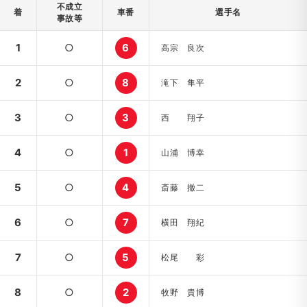
不成立
着
車番
選手名
事故等
1
○
6
高宗 良次
2
○
8
滝下 隼平
3
○
3
西 翔子
4
○
1
山浦 博幸
5
○
4
斎藤 撤二
6
○
7
横田 翔紀
7
○
5
松尾 彩
8
○
2
牧野 貴博