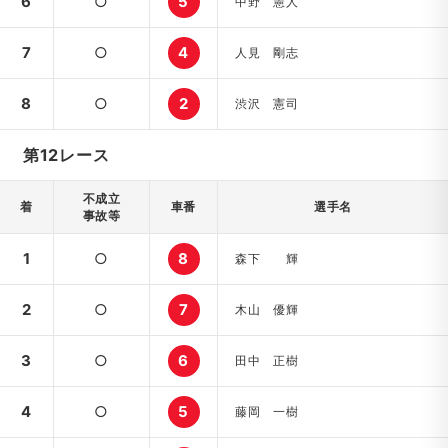
6
○
5
中野 憲人
7
○
4
人見 剛志
8
○
2
渋沢 憲司
第12レース
不成立
着
車番
選手名
事故等
1
○
8
森下 輝
2
○
7
木山 優輝
3
○
6
田中 正樹
4
○
5
藤岡 一樹