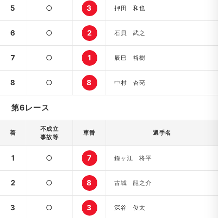
5
○
3
押田 和也
6
○
2
石貝 武之
7
○
1
辰巳 裕樹
8
○
8
中村 杏亮
第6レース
不成立
着
車番
選手名
事故等
1
○
7
鐘ヶ江 将平
2
○
8
古城 龍之介
3
○
3
深谷 俊太