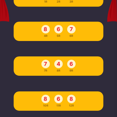
1R
2R
3R
8
6
7
4R
5R
6R
7
4
6
7R
8R
9R
8
6
8
10R
11R
12R