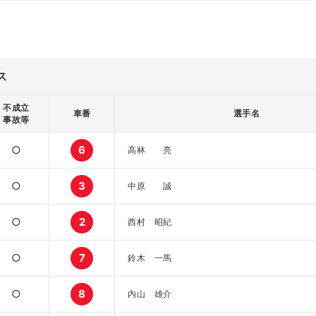
ス
不成立
車番
選手名
事故等
○
6
高林 亮
○
3
中原 誠
○
2
西村 昭紀
○
7
鈴木 一馬
○
8
内山 雄介