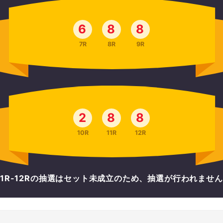
6
8
8
7R
8R
9R
2
8
8
10R
11R
12R
-11R-12Rの抽選はセット未成立のため、抽選が行われませ