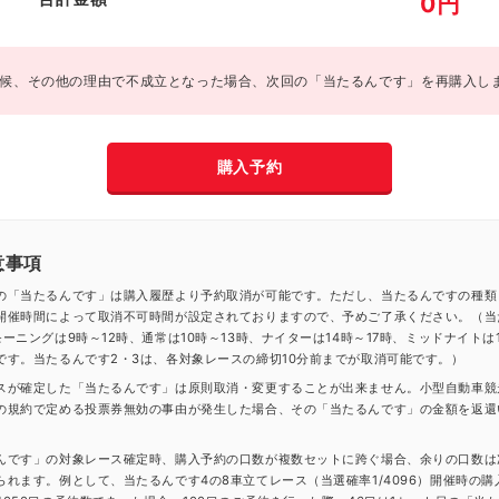
0
円
候、その他の理由で不成立となった場合、次回の「当たるんです」を再購入し
購入予約
意事項
の「当たるんです」は購入履歴より予約取消が可能です。ただし、当たるんですの種類
開催時間によって取消不可時間が設定されておりますので、予めご了承ください。（当
ーニングは9時～12時、通常は10時～13時、ナイターは14時～17時、ミッドナイトは1
です。当たるんです2・3は、各対象レースの締切10分前までが取消可能です。）
スが確定した「当たるんです」は原則取消・変更することが出来ません。小型自動車競
の規約で定める投票券無効の事由が発生した場合、その「当たるんです」の金額を返還
んです」の対象レース確定時、購入予約の口数が複数セットに跨ぐ場合、余りの口数は
られます。例として、当たるんです4の8車立てレース（当選確率1/4096）開催時の購