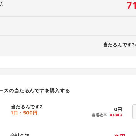
7
額
当たるんです3
ースの当たるんですを購入する
当たるんです3
0
円
1口：500円
当選確率
0/343
合計金額