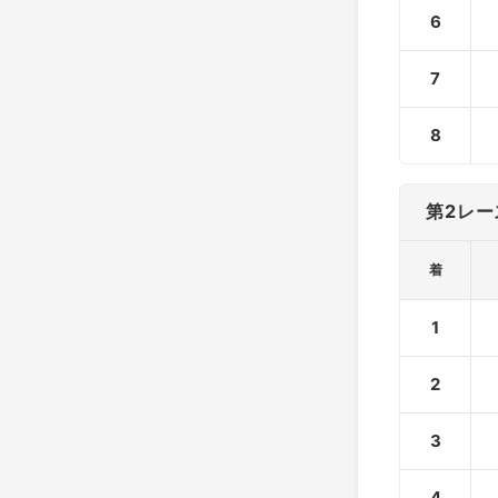
6
7
8
第2レー
着
1
2
3
4