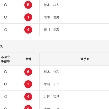
○
5
根本 将人
○
1
岩本 君男
○
4
藤川 幸宏
ス
不成立
車番
選手名
事故等
○
6
桜木 公和
○
3
水崎 正二
○
4
片岡 賢児
○
5
斎藤 努