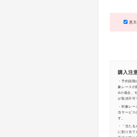
悪天
購入注
・予約段階
象レースの
4の場合、モ
が取消不可
・対象レー
当サービス
す。
・「当たる
に割り当て