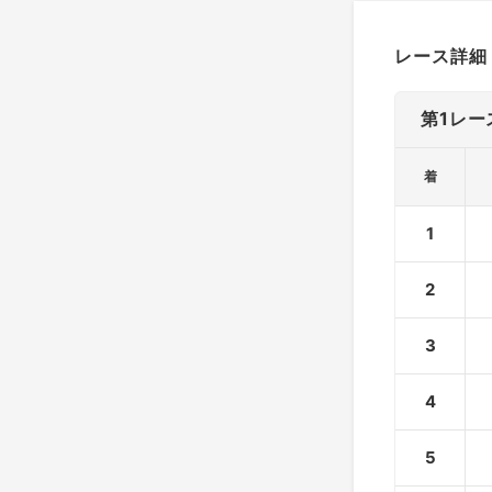
レース詳細
第1レー
着
1
2
3
4
5