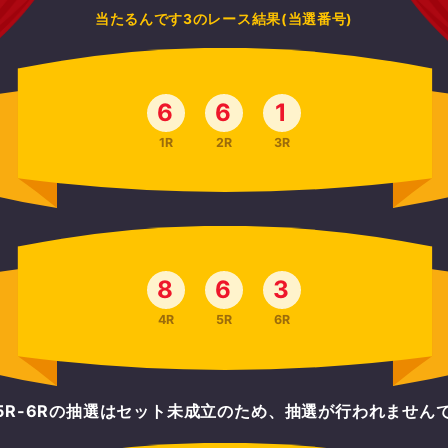
当たるんです3のレース結果(当選番号)
6
6
1
1R
2R
3R
8
6
3
4R
5R
6R
-5R-6Rの抽選はセット未成立のため、抽選が行われません