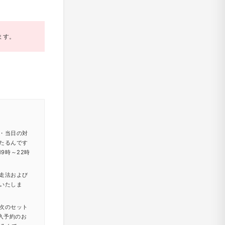
ます。
・当日の対
たるんです
9時～22時
走法および
いたしま
次のセット
入予約のお