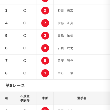
3
○
3
野田 光宏
4
○
7
伊藤 正真
5
○
2
田島 敏徳
6
○
4
石貝 武之
7
○
5
佐藤 智也
8
○
1
中野 肇
第8レース
不成立
着
車番
選手名
事故等