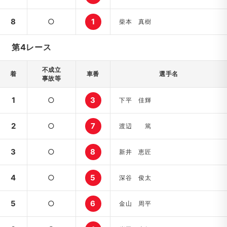
8
○
1
柴本 真樹
第4レース
不成立
着
車番
選手名
事故等
1
○
3
下平 佳輝
2
○
7
渡辺 篤
3
○
8
新井 恵匠
4
○
5
深谷 俊太
5
○
6
金山 周平