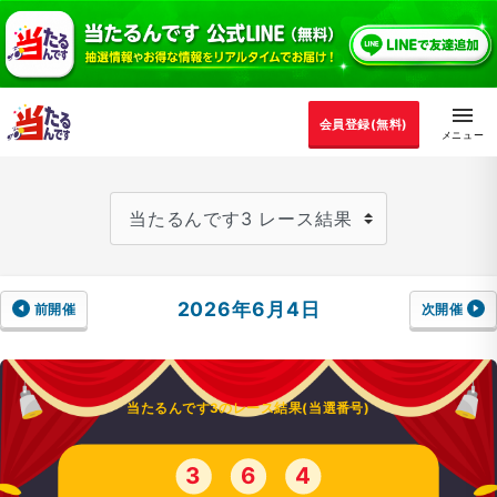
会員登録(無料)
2026年6月4日
前開催
次開催
当たるんです3のレース結果(当選番号)
3
6
4