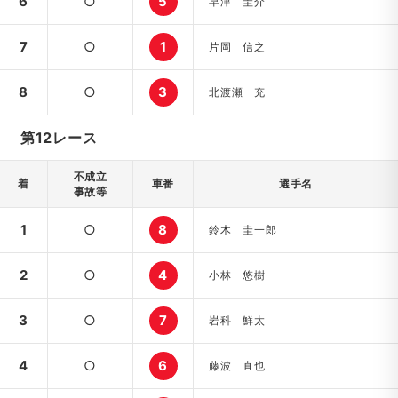
6
○
5
早津 圭介
7
○
1
片岡 信之
8
○
3
北渡瀬 充
第12レース
不成立
着
車番
選手名
事故等
1
○
8
鈴木 圭一郎
2
○
4
小林 悠樹
3
○
7
岩科 鮮太
4
○
6
藤波 直也