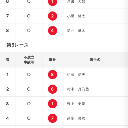
6
○
1
岸田 大知
7
○
2
小里 健太
8
○
4
筒井 健太
第5レース
不成立
着
車番
選手名
事故等
1
○
8
伊藤 信夫
2
○
6
村瀬 月乃丞
3
○
1
野上 史豪
4
○
7
高宗 良次