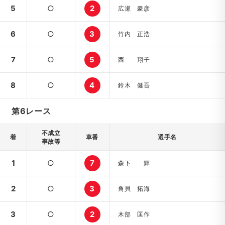
5
○
2
広瀬 豪彦
6
○
3
竹内 正浩
7
○
5
西 翔子
8
○
4
鈴木 健吾
第6レース
不成立
着
車番
選手名
事故等
1
○
7
森下 輝
2
○
3
角貝 拓海
3
○
2
木部 匡作