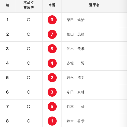
不成立
着
車番
選手名
事故等
1
○
6
柴田 健治
2
○
7
松山 茂靖
3
○
8
笠木 美孝
4
○
4
赤堀 翼
5
○
2
岩永 清文
6
○
3
今田 真輔
7
○
5
竹本 修
8
○
1
鈴木 啓示