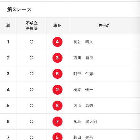
第3レース
不成立
着
車番
選手名
事故等
1
○
4
長谷 晴久
2
○
3
西川 頼臣
3
○
6
阿部 仁志
4
○
2
橋本 優一
5
○
8
内山 高秀
6
○
7
永島 潤太郎
7
○
5
和田 健吾