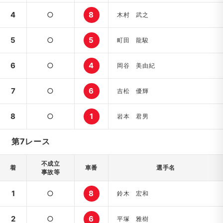
4
○
8
木村 武之
5
○
5
町田 龍駿
6
○
4
岡谷 美由紀
7
○
6
吉松 優輝
8
○
1
岩本 君男
第7レース
不成立
着
車番
選手名
事故等
1
○
8
鈴木 宏和
2
○
6
平塚 雅樹