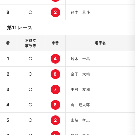
8
○
2
鈴木 景斗
第11レース
不成立
着
車番
選手名
事故等
1
○
4
鈴木 一馬
2
○
8
金子 大輔
3
○
7
中村 友和
4
○
6
角 翔太郎
5
○
2
山脇 孝志