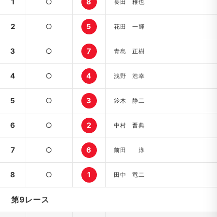
1
○
8
長田 稚也
2
○
5
花田 一輝
3
○
7
青島 正樹
4
○
4
浅野 浩幸
5
○
3
鈴木 静二
6
○
2
中村 晋典
7
○
6
前田 淳
8
○
1
田中 竜二
第9レース