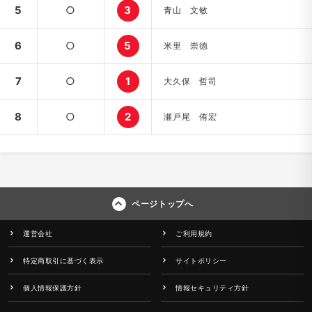
5
○
3
青山 文敏
6
○
5
米里 崇徳
7
○
1
大久保 哲司
8
○
2
瀬戸尾 侑宏
ページトップへ
運営会社
ご利用規約
特定商取引に基づく表示
サイトポリシー
個人情報保護方針
情報セキュリティ方針