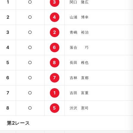
1
○
3
関口 隆広
2
○
4
山浦 博幸
3
○
2
青嶋 裕治
4
○
6
落合 巧
5
○
8
長田 稚也
6
○
7
吉林 直都
7
○
1
吉田 富重
8
○
5
渋沢 憲司
第2レース