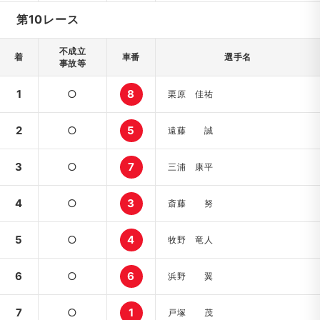
第10レース
不成立
着
車番
選手名
事故等
1
○
8
栗原 佳祐
2
○
5
遠藤 誠
3
○
7
三浦 康平
4
○
3
斎藤 努
5
○
4
牧野 竜人
6
○
6
浜野 翼
7
○
1
戸塚 茂