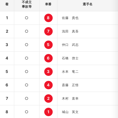
不成立
着
車番
選手名
事故等
1
○
8
佐藤 貴也
2
○
7
浅田 真吾
3
○
5
仲口 武志
4
○
6
石橋 啓士
5
○
3
水本 竜二
6
○
4
斎藤 正悟
7
○
2
木村 直幸
8
○
1
城山 英文