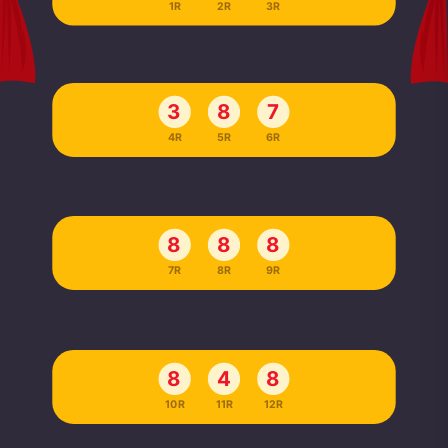
1R
2R
3R
3
8
7
4R
5R
6R
8
8
8
7R
8R
9R
8
4
8
10R
11R
12R