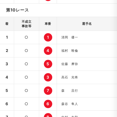
第10レース
不成立
着
車番
選手名
事故等
1
○
1
清岡 優一
2
○
4
福村 唯倫
3
○
5
佐藤 摩弥
4
○
3
高石 光将
5
○
7
森 且行
6
○
6
森谷 隼人