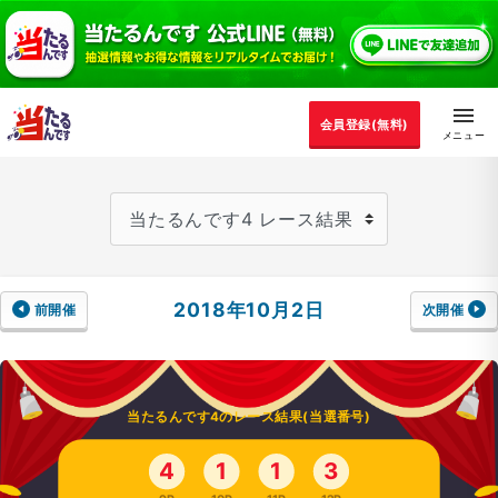
会員登録(無料)
2018年10月2日
前開催
次開催
当たるんです4のレース結果(当選番号)
4
1
1
3