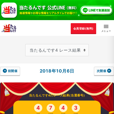
会員登録(無料)
2018年10月6日
前開催
次開催
当たるんです4のレース結果(当選番号)
4
7
4
3