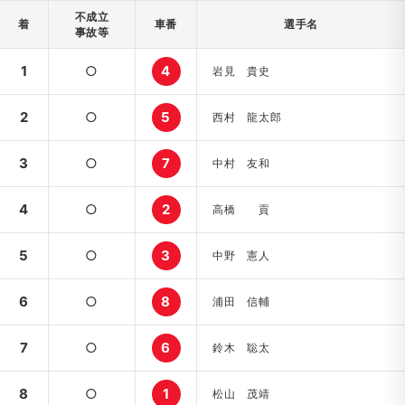
不成立
着
車番
選手名
事故等
1
○
4
岩見 貴史
2
○
5
西村 龍太郎
3
○
7
中村 友和
4
○
2
高橋 貢
5
○
3
中野 憲人
6
○
8
浦田 信輔
7
○
6
鈴木 聡太
8
○
1
松山 茂靖