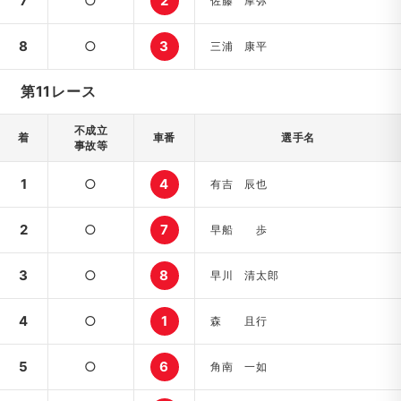
7
○
2
佐藤 摩弥
8
○
3
三浦 康平
第11レース
不成立
着
車番
選手名
事故等
1
○
4
有吉 辰也
2
○
7
早船 歩
3
○
8
早川 清太郎
4
○
1
森 且行
5
○
6
角南 一如