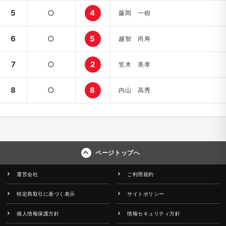
5
○
4
藤岡 一樹
6
○
5
越智 尚寿
7
○
2
笠木 美孝
8
○
8
内山 高秀
ページトップへ
運営会社
ご利用規約
特定商取引に基づく表示
サイトポリシー
個人情報保護方針
情報セキュリティ方針