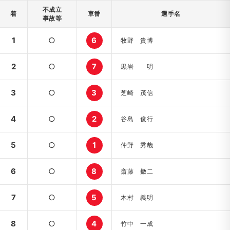
不成立
着
車番
選手名
事故等
1
○
6
牧野 貴博
2
○
7
黒岩 明
3
○
3
芝崎 茂信
4
○
2
谷島 俊行
5
○
1
仲野 秀哉
6
○
8
斎藤 撤二
7
○
5
木村 義明
8
○
4
竹中 一成