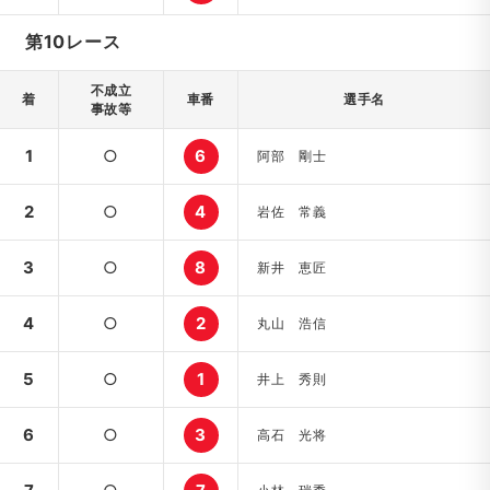
第10レース
不成立
着
車番
選手名
事故等
1
○
6
阿部 剛士
2
○
4
岩佐 常義
3
○
8
新井 恵匠
4
○
2
丸山 浩信
5
○
1
井上 秀則
6
○
3
高石 光将