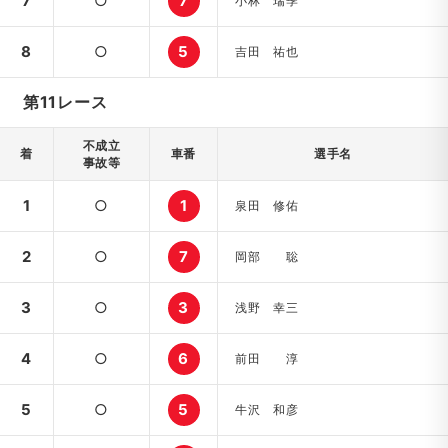
7
○
7
小林 瑞季
8
○
5
吉田 祐也
第11レース
不成立
着
車番
選手名
事故等
1
○
1
泉田 修佑
2
○
7
岡部 聡
3
○
3
浅野 幸三
4
○
6
前田 淳
5
○
5
牛沢 和彦