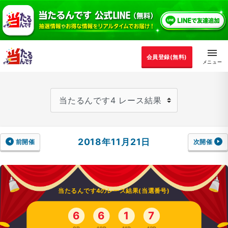
会員登録(無料)
2018年11月21日
前開催
次開催
当たるんです4のレース結果(当選番号)
6
6
1
7