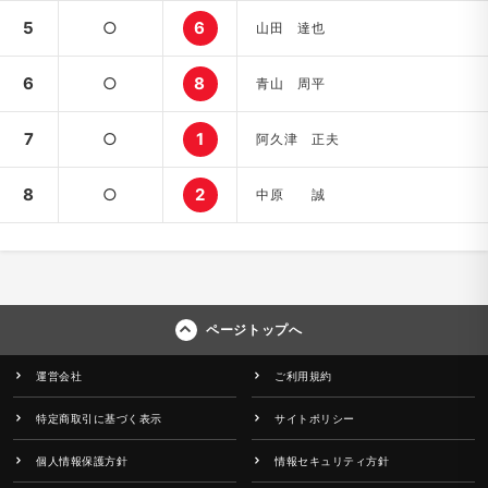
5
○
6
山田 達也
6
○
8
青山 周平
7
○
1
阿久津 正夫
8
○
2
中原 誠
ページトップへ
運営会社
ご利用規約
特定商取引に基づく表示
サイトポリシー
個人情報保護方針
情報セキュリティ方針