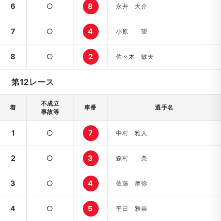
6
○
8
永井 大介
7
○
4
小原 望
8
○
2
佐々木 敏夫
第12レース
不成立
着
車番
選手名
事故等
1
○
7
中村 雅人
2
○
3
森村 亮
3
○
4
佐藤 摩弥
4
○
5
平田 雅崇