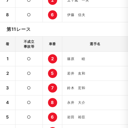
7
○
2
五十嵐 一夫
8
○
6
伊藤 信夫
第11レース
不成立
着
車番
選手名
事故等
1
○
2
篠原 睦
2
○
5
若井 友和
3
○
7
鈴木 宏和
4
○
8
永井 大介
5
○
6
岩田 裕臣