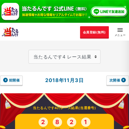
会員登録(無料)
2018年11月3日
前開催
次開催
当たるんです4のレース結果(当選番号)
2
8
2
1