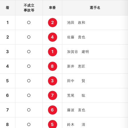
不成立
着
車番
選手名
事故等
1
○
2
池田 政和
2
○
4
佐藤 貴也
3
○
1
加賀谷 建明
4
○
8
新井 恵匠
5
○
3
田中 賢
6
○
7
荒尾 聡
7
○
6
藤波 直也
8
○
5
鈴木 清