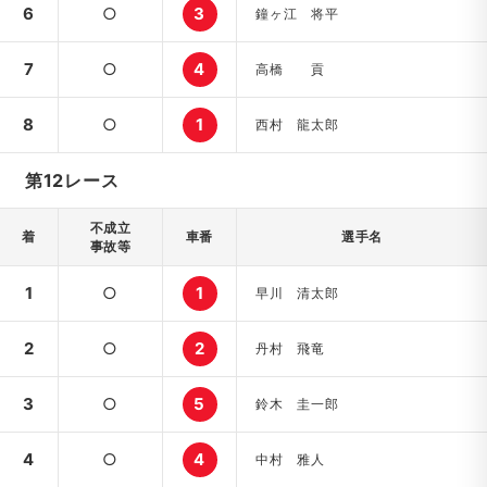
6
○
3
鐘ヶ江 将平
7
○
4
高橋 貢
8
○
1
西村 龍太郎
第12レース
不成立
着
車番
選手名
事故等
1
○
1
早川 清太郎
2
○
2
丹村 飛竜
3
○
5
鈴木 圭一郎
4
○
4
中村 雅人