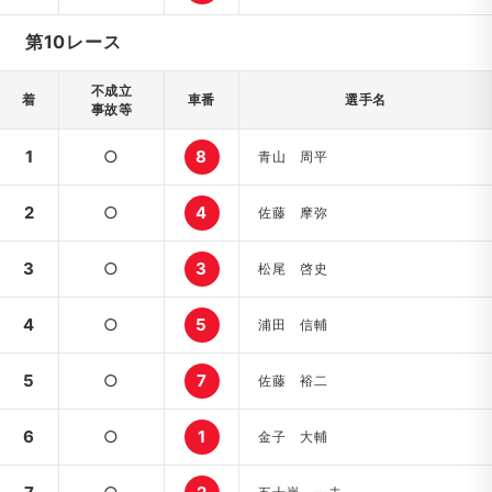
第10レース
不成立
着
車番
選手名
事故等
1
○
8
青山 周平
2
○
4
佐藤 摩弥
3
○
3
松尾 啓史
4
○
5
浦田 信輔
5
○
7
佐藤 裕二
6
○
1
金子 大輔