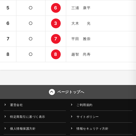
5
○
6
三浦 康平
6
○
3
大木 光
7
○
7
平田 雅崇
8
○
8
越智 尚寿
ページトップへ
運営会社
ご利用規約
特定商取引に基づく表示
サイトポリシー
個人情報保護方針
情報セキュリティ方針