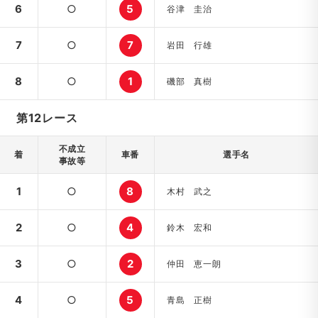
6
○
5
谷津 圭治
7
○
7
岩田 行雄
8
○
1
磯部 真樹
第12レース
不成立
着
車番
選手名
事故等
1
○
8
木村 武之
2
○
4
鈴木 宏和
3
○
2
仲田 恵一朗
4
○
5
青島 正樹