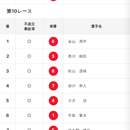
第10レース
不成立
着
車番
選手名
事故等
1
○
6
金山 周平
2
○
3
西川 頼臣
3
○
8
松山 茂靖
4
○
7
掛川 和人
5
○
4
大月 渉
6
○
1
竹島 繁夫