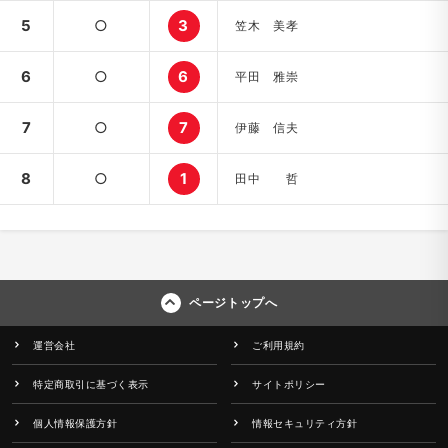
5
○
3
笠木 美孝
6
○
6
平田 雅崇
7
○
7
伊藤 信夫
8
○
1
田中 哲
ページトップへ
運営会社
ご利用規約
特定商取引に基づく表示
サイトポリシー
個人情報保護方針
情報セキュリティ方針