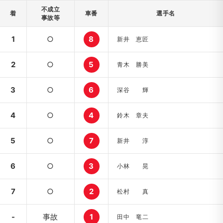
不成立
着
車番
選手名
事故等
1
○
8
新井 恵匠
2
○
5
青木 勝美
3
○
6
深谷 輝
4
○
4
鈴木 章夫
5
○
7
新井 淳
6
○
3
小林 晃
7
○
2
松村 真
-
事故
1
田中 竜二