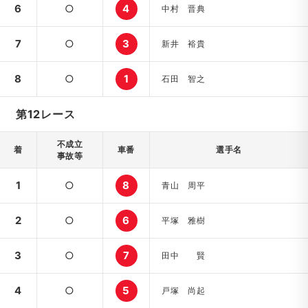
6
○
4
中村 晋典
7
○
3
新井 裕貴
8
○
1
石田 智之
第12レース
不成立
着
車番
選手名
事故等
1
○
8
青山 周平
2
○
6
平塚 雅樹
3
○
7
田中 賢
4
○
5
戸塚 尚起