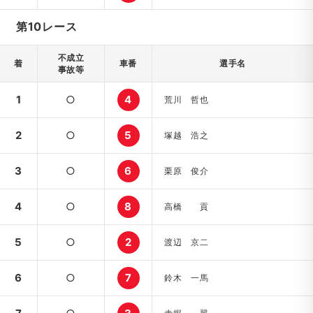
第10レース
不成立
着
車番
選手名
事故等
1
○
4
荒川 哲也
2
○
5
塚越 浩之
3
○
6
栗原 俊介
4
○
8
高橋 貢
5
○
2
渡辺 京二
6
○
7
鈴木 一馬