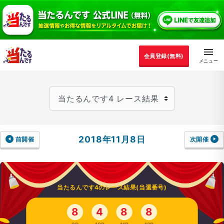
会員登録(無料)
2018年11月8日
前開催
次開催
当たるんです4のレース結果(当選番号)
8
4
8
8