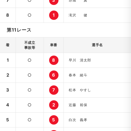
7
○
3
赤堀 翼
8
○
1
滝沢 健
第11レース
不成立
着
車番
選手名
事故等
1
○
8
早川 清太郎
2
○
6
春本 綾斗
3
○
7
松本 やすし
4
○
2
近藤 裕保
5
○
5
白次 義孝