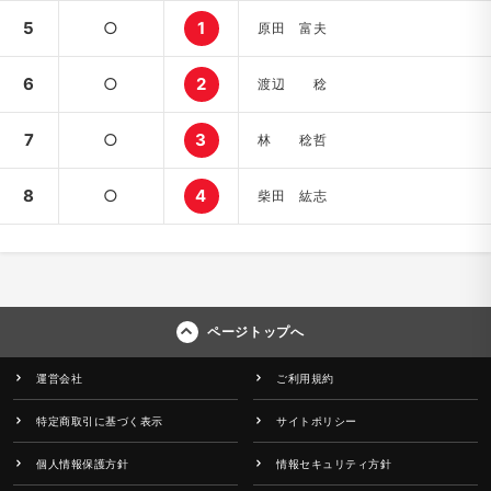
5
○
1
原田 富夫
6
○
2
渡辺 稔
7
○
3
林 稔哲
8
○
4
柴田 紘志
ページトップへ
運営会社
ご利用規約
特定商取引に基づく表示
サイトポリシー
個人情報保護方針
情報セキュリティ方針