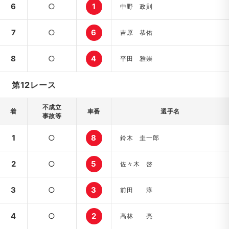
6
○
1
中野 政則
7
○
6
吉原 恭佑
8
○
4
平田 雅崇
第12レース
不成立
着
車番
選手名
事故等
1
○
8
鈴木 圭一郎
2
○
5
佐々木 啓
3
○
3
前田 淳
4
○
2
高林 亮