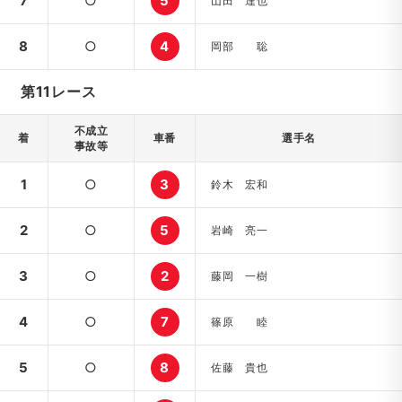
7
○
5
山田 達也
8
○
4
岡部 聡
第11レース
不成立
着
車番
選手名
事故等
1
○
3
鈴木 宏和
2
○
5
岩崎 亮一
3
○
2
藤岡 一樹
4
○
7
篠原 睦
5
○
8
佐藤 貴也