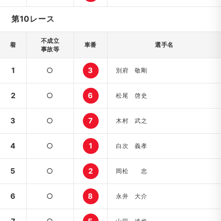
第10レース
不成立
着
車番
選手名
事故等
1
○
3
別府 敬剛
2
○
6
松尾 啓史
3
○
7
木村 武之
4
○
1
白次 義孝
5
○
2
岡松 忠
6
○
8
永井 大介