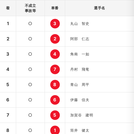
不成立
着
車番
選手名
事故等
1
○
3
丸山 智史
2
○
2
阿部 仁志
3
○
4
角南 一如
4
○
7
丹村 飛竜
5
○
8
青山 周平
6
○
6
伊藤 信夫
7
○
5
加賀谷 建明
8
○
1
筒井 健太