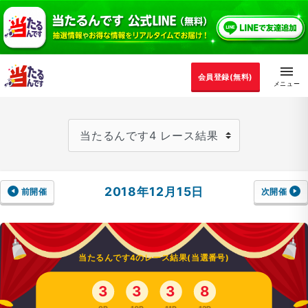
会員登録(無料)
2018年12月15日
前開催
次開催
当たるんです4のレース結果(当選番号)
3
3
3
8