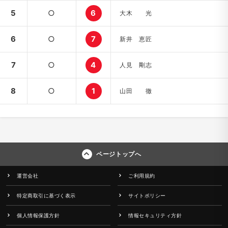
5
○
6
大木 光
6
○
7
新井 恵匠
7
○
4
人見 剛志
8
○
1
山田 徹
ページトップへ
運営会社
ご利用規約
特定商取引に基づく表示
サイトポリシー
個人情報保護方針
情報セキュリティ方針