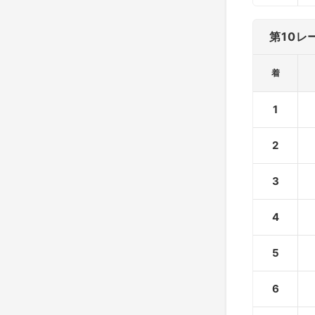
第10レ
着
1
2
3
4
5
6