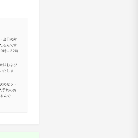
・当日の対
たるんです
9時～22時
走法および
いたしま
次のセット
入予約のお
たるんで