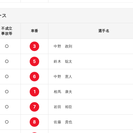
ース
不成立
車番
選手名
事故等
○
3
中野 政則
○
5
鈴木 聡太
○
6
中野 憲人
○
1
相馬 康夫
○
7
岩田 裕臣
○
8
佐藤 貴也