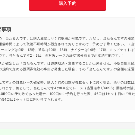
購入予約
意事項
の「当たるんです」は購入履歴より予約取消が可能です。ただし、当たるんですの種類
開催時間によって取消不可時間が設定されておりますので、予めご了承ください。（当
ーニングは9時～12時、通常は10時～13時、ナイターは14時～17時、ミッドナイトは1
です。当たるんです2・3は、各対象レースの締切10分前までが取消可能です。）
スが確定した「当たるんです」は原則取消・変更することが出来ません。小型自動車競
の規約で定める投票券無効の事由が発生した場合、その「当たるんです」の金額を返還
んです」の対象レース確定時、購入予約の口数が複数セットに跨ぐ場合、余りの口数は
られます。例として、当たるんです4の8車立てレース（当選確率1/4096）開催時の購
4050口の予約数であった場合、100口のご予約を行った際、46口は1セット目の「当
の54口は2セット目に割り当てられます。