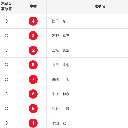
不成立
車番
選手名
事故等
○
4
福田 裕二
○
3
浅野 幸三
○
2
吉松 憲治
○
8
山田 達也
○
7
篠崎 実
○
6
牛沢 和彦
○
5
深谷 輝
○
1
永瀬 敏一