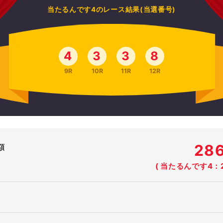
当たるんです4のレース結果(当選番号)
4
3
3
8
9R
10R
11R
12R
28
額
( 当たるんです4：2