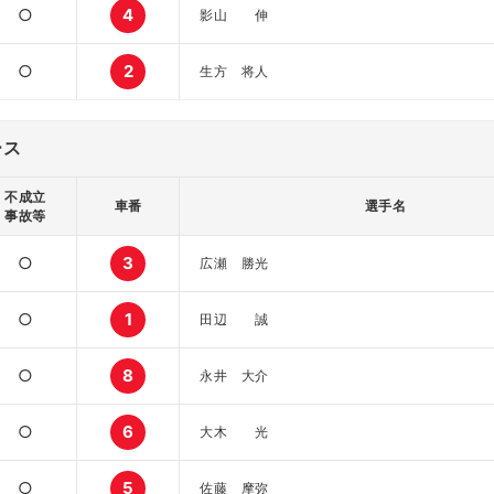
○
4
影山 伸
○
2
生方 将人
ース
不成立
車番
選手名
事故等
○
3
広瀬 勝光
○
1
田辺 誠
○
8
永井 大介
○
6
大木 光
○
5
佐藤 摩弥