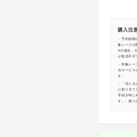
購入注
・予約段階
象レースの
4の場合、モ
が取消不可
・対象レー
当サービス
す。
・「当たる
に割り当て
手続き時に
す」、残り