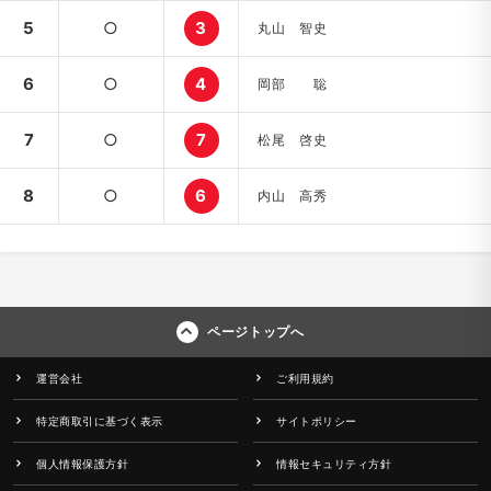
5
○
3
丸山 智史
6
○
4
岡部 聡
7
○
7
松尾 啓史
8
○
6
内山 高秀
ページトップへ
運営会社
ご利用規約
特定商取引に基づく表示
サイトポリシー
個人情報保護方針
情報セキュリティ方針