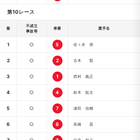
第10レース
不成立
着
車番
選手名
事故等
1
○
5
佐々木 啓
2
○
2
古木 賢
3
○
1
西村 義正
4
○
4
鈴木 聡太
5
○
7
浦田 信輔
6
○
8
高橋 貢