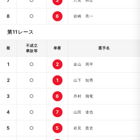
7
○
3
穴見 和正
8
○
6
岩崎 亮一
第11レース
不成立
着
車番
選手名
事故等
1
○
2
金山 周平
2
○
1
山下 知秀
3
○
6
丹村 飛竜
4
○
7
山田 達也
5
○
5
岩見 貴史