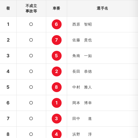
不成立
着
車番
選手名
事故等
1
○
6
西原 智昭
2
○
7
佐藤 貴也
3
○
5
角南 一如
4
○
2
長田 恭徳
5
○
8
中村 雅人
6
○
1
岡本 博幸
7
○
3
田中 進
8
○
4
浜野 淳