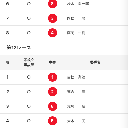
6
○
8
鈴木 圭一郎
7
○
3
岡松 忠
8
○
4
藤岡 一樹
第12レース
不成立
着
車番
選手名
事故等
1
○
1
吉松 憲治
2
○
2
落合 淳
3
○
8
荒尾 聡
4
○
5
大木 光