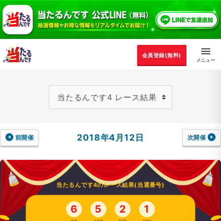
会員登録(無料)
2018年4月12日
前開催
次開催
当たるんです4のレース結果(当選番号)
6
5
2
1