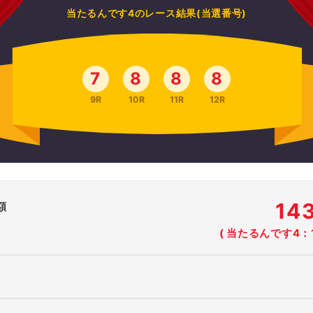
当たるんです4のレース結果(当選番号)
7
8
8
8
9R
10R
11R
12R
14
額
( 当たるんです4：1