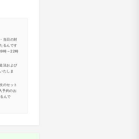
・当日の対
たるんです
9時～22時
走法および
いたしま
次のセット
入予約のお
たるんで