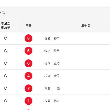
ース
不成立
車番
選手名
事故等
○
8
佐藤 裕二
○
5
鈴木 辰己
○
6
竹内 正浩
○
4
松本 康晃
○
7
高林 亮
○
1
片岡 信之