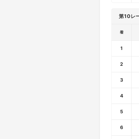
第10レ
着
1
2
3
4
5
6