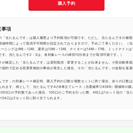
購入予約
意事項
の「当たるんです」は購入履歴より予約取消が可能です。ただし、当たるんですの種類
開催時間によって取消不可時間が設定されておりますので、予めご了承ください。（当
ーニングは9時～12時、通常は10時～13時、ナイターは14時～17時、ミッドナイトは1
です。当たるんです2・3は、各対象レースの締切10分前までが取消可能です。）
スが確定した「当たるんです」は原則取消・変更することが出来ません。小型自動車競
の規約で定める投票券無効の事由が発生した場合、その「当たるんです」の金額を返還
んです」の対象レース確定時、購入予約の口数が複数セットに跨ぐ場合、余りの口数は
られます。例として、当たるんです4の8車立てレース（当選確率1/4096）開催時の購
4050口の予約数であった場合、100口のご予約を行った際、46口は1セット目の「当
の54口は2セット目に割り当てられます。