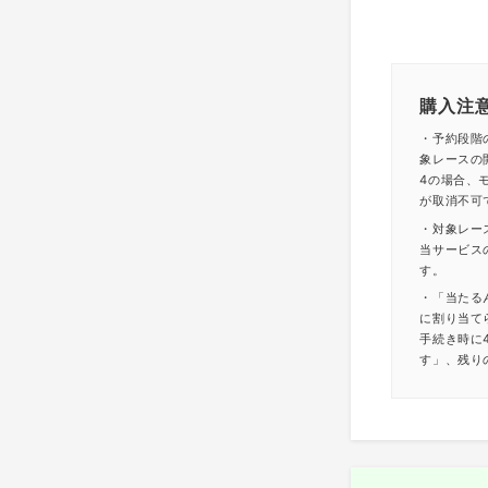
購入注
・予約段階
象レースの
4の場合、モ
が取消不可
・対象レー
当サービス
す。
・「当たる
に割り当て
手続き時に
す」、残り