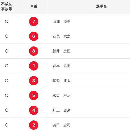
不成立
車番
選手名
事故等
○
7
山浦 博幸
○
6
石貝 武之
○
8
新井 恵匠
○
1
岩本 君男
○
3
猪熊 龍太
○
5
水口 寿治
○
4
野上 史豪
○
2
浜田 忠司