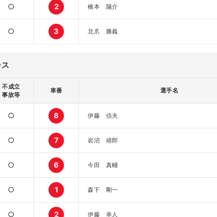
○
2
橋本 陽介
○
3
北爪 勝義
ース
不成立
車番
選手名
事故等
○
8
伊藤 信夫
○
7
岩沼 靖郎
○
6
今田 真輔
○
1
森下 剛一
○
2
伊藤 幸人