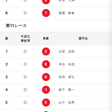
7
○
5
松井 大和
8
○
1
森園 数敏
第11レース
不成立
着
車番
選手名
事故等
1
○
3
日室 志郎
2
○
8
有吉 辰也
3
○
6
秋田 貴弘
4
○
1
森下 剛一
5
○
5
山下 知秀