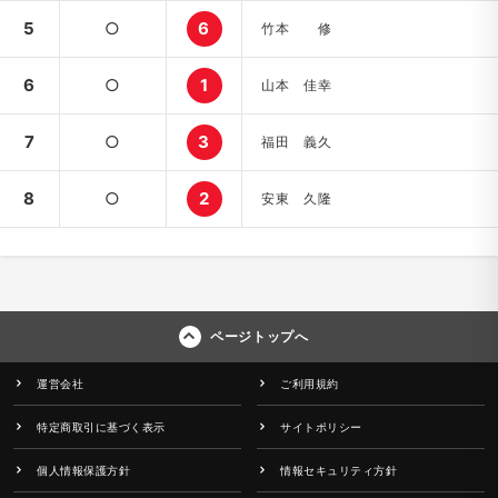
5
○
6
竹本 修
6
○
1
山本 佳幸
7
○
3
福田 義久
8
○
2
安東 久隆
ページトップへ
運営会社
ご利用規約
特定商取引に基づく表示
サイトポリシー
個人情報保護方針
情報セキュリティ方針