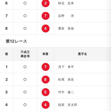
6
○
2
秋吉 忠幸
7
○
7
浜野 淳
8
○
4
重富 英雄
第12レース
不成立
着
車番
選手名
事故等
1
○
7
滝下 隼平
2
○
8
松尾 啓史
3
○
5
竹中 修二
4
○
4
稲原 良太郎