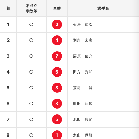
不成立
着
車番
選手名
事故等
1
○
2
金居 徳次
2
○
4
別府 末彦
3
○
7
栗原 俊介
4
○
6
田方 秀和
5
○
8
荒尾 聡
6
○
3
町田 龍駿
7
○
5
池田 康範
8
○
1
木山 優輝