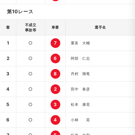
第10レース
不成立
着
車番
選手名
事故等
1
○
7
重富 大輔
2
○
6
阿部 仁志
3
○
8
丹村 飛竜
4
○
2
田中 泰彦
5
○
3
松本 康晃
6
○
4
小林 晃