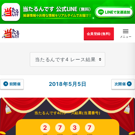
会員登録(無料)
2018年5月5日
前開催
次開催
当たるんです4のレース結果(当選番号)
2
7
3
7