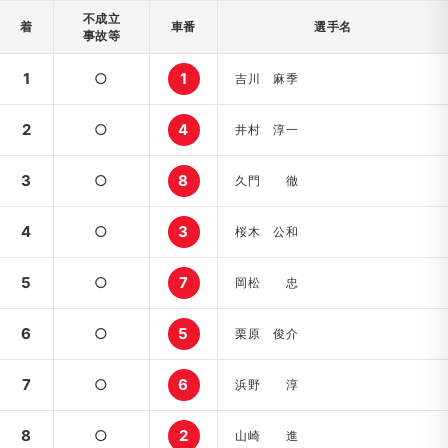
不成立
着
車番
選手名
事故等
1
○
1
吉川 麻季
2
○
4
井村 淳一
3
○
8
久門 徹
4
○
3
桜木 公和
5
○
7
岡松 忠
6
○
5
栗原 俊介
7
○
6
浜野 淳
8
○
2
山崎 進