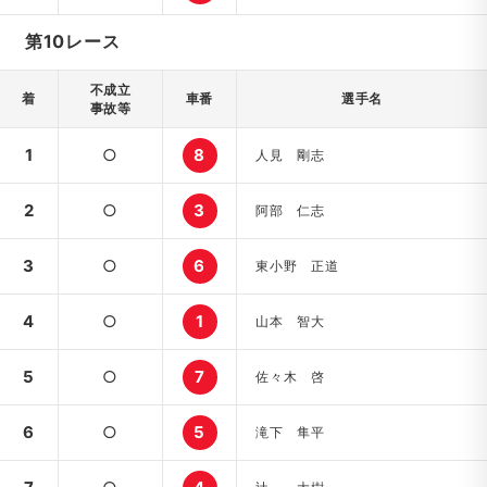
第10レース
不成立
着
車番
選手名
事故等
1
○
8
人見 剛志
2
○
3
阿部 仁志
3
○
6
東小野 正道
4
○
1
山本 智大
5
○
7
佐々木 啓
6
○
5
滝下 隼平