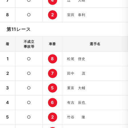
7
○
4
辻 大樹
8
○
2
室田 泰利
第11レース
不成立
着
車番
選手名
事故等
1
○
8
松尾 啓史
2
○
7
田中 茂
3
○
5
重富 大輔
4
○
6
有吉 辰也
5
○
2
竹谷 隆