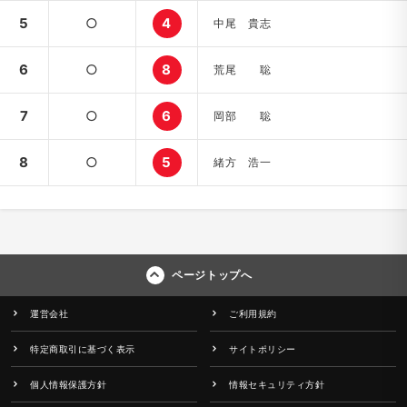
5
○
4
中尾 貴志
6
○
8
荒尾 聡
7
○
6
岡部 聡
8
○
5
緒方 浩一
ページトップへ
運営会社
ご利用規約
特定商取引に基づく表示
サイトポリシー
個人情報保護方針
情報セキュリティ方針