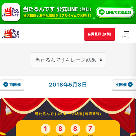
会員登録(無料)
2018年5月8日
前開催
次開催
当たるんです4のレース結果(当選番号)
1
8
8
7