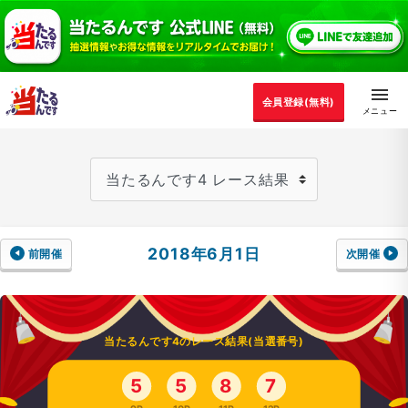
会員登録(無料)
2018年6月1日
前開催
次開催
当たるんです4のレース結果(当選番号)
5
5
8
7