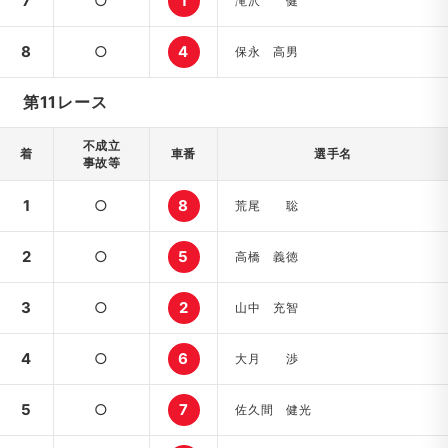
7
○
1
滝沢 健
8
○
4
保永 高男
第11レース
不成立
着
車番
選手名
事故等
1
○
8
荒尾 聡
2
○
5
高橋 義徳
3
○
2
山中 充智
4
○
6
大月 渉
5
○
7
佐久間 健光