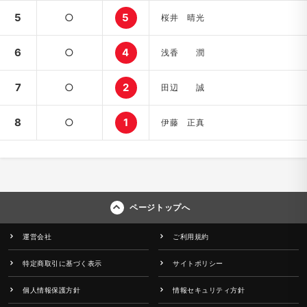
5
○
5
桜井 晴光
6
○
4
浅香 潤
7
○
2
田辺 誠
8
○
1
伊藤 正真
ページトップへ
運営会社
ご利用規約
特定商取引に基づく表示
サイトポリシー
個人情報保護方針
情報セキュリティ方針