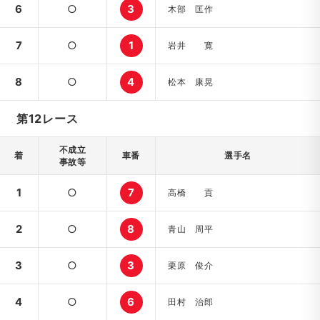
6
○
3
木部 匡作
7
○
1
岩井 寛
8
○
4
松本 康晃
第12レース
不成立
着
車番
選手名
事故等
1
○
7
高橋 貢
2
○
8
青山 周平
3
○
3
栗原 俊介
4
○
6
田村 治郎