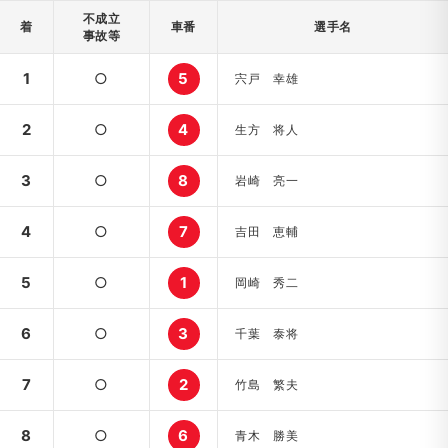
不成立
着
車番
選手名
事故等
1
○
5
宍戸 幸雄
2
○
4
生方 将人
3
○
8
岩崎 亮一
4
○
7
吉田 恵輔
5
○
1
岡崎 秀二
6
○
3
千葉 泰将
7
○
2
竹島 繁夫
8
○
6
青木 勝美