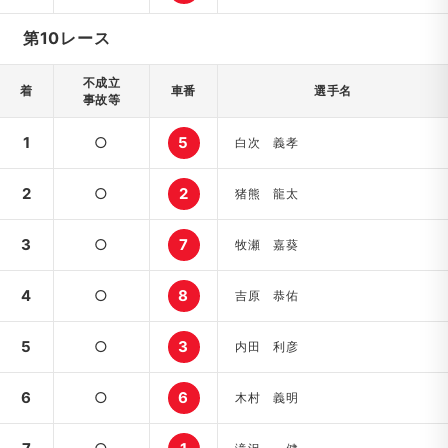
第10レース
不成立
着
車番
選手名
事故等
1
○
5
白次 義孝
2
○
2
猪熊 龍太
3
○
7
牧瀬 嘉葵
4
○
8
吉原 恭佑
5
○
3
内田 利彦
6
○
6
木村 義明