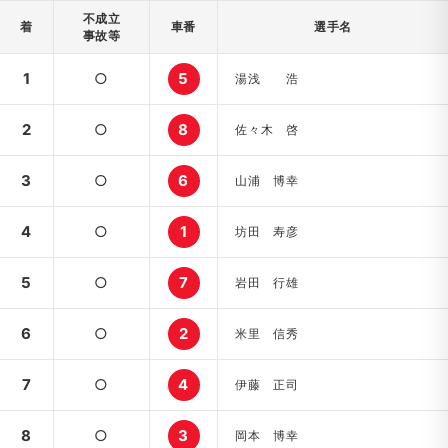
不成立
着
車番
選手名
事故等
1
○
5
湯浅 浩
2
○
8
佐々木 啓
3
○
6
山浦 博幸
4
○
1
坊田 寿彦
5
○
7
岩田 行雄
6
○
2
米里 信秀
7
○
4
伊藤 正司
8
○
3
岡本 博幸