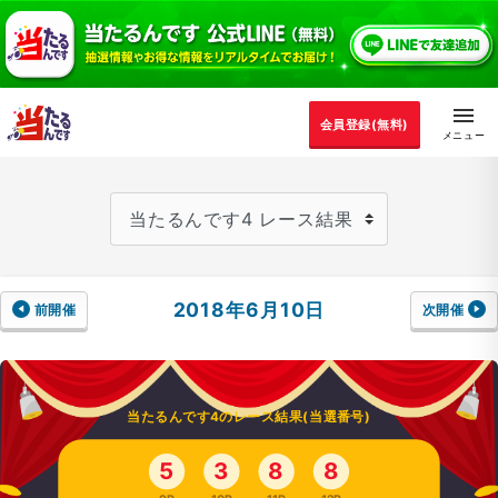
会員登録(無料)
2018年6月10日
前開催
次開催
当たるんです4のレース結果(当選番号)
5
3
8
8