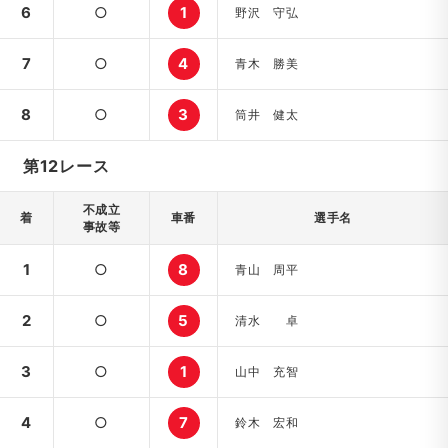
6
○
1
野沢 守弘
7
○
4
青木 勝美
8
○
3
筒井 健太
第12レース
不成立
着
車番
選手名
事故等
1
○
8
青山 周平
2
○
5
清水 卓
3
○
1
山中 充智
4
○
7
鈴木 宏和