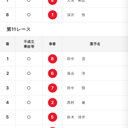
7
○
8
人見 剛志
8
○
1
深沢 悟
第11レース
不成立
着
車番
選手名
事故等
1
○
8
田中 茂
2
○
6
落合 淳
3
○
7
田中 賢
4
○
2
西村 健
5
○
5
鈴木 清市