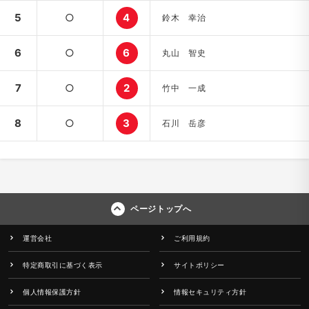
5
○
4
鈴木 幸治
6
○
6
丸山 智史
7
○
2
竹中 一成
8
○
3
石川 岳彦
ページトップへ
運営会社
ご利用規約
特定商取引に基づく表示
サイトポリシー
個人情報保護方針
情報セキュリティ方針