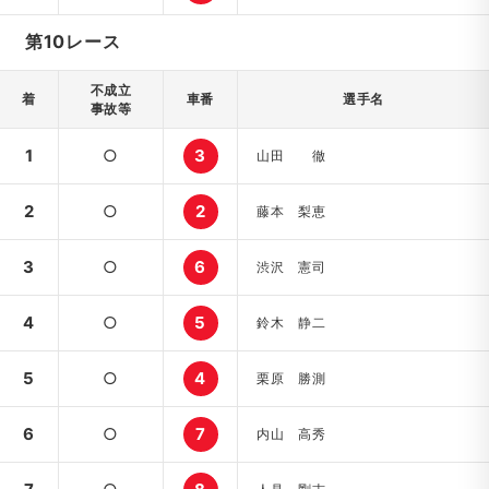
第10レース
不成立
着
車番
選手名
事故等
1
○
3
山田 徹
2
○
2
藤本 梨恵
3
○
6
渋沢 憲司
4
○
5
鈴木 静二
5
○
4
栗原 勝測
6
○
7
内山 高秀