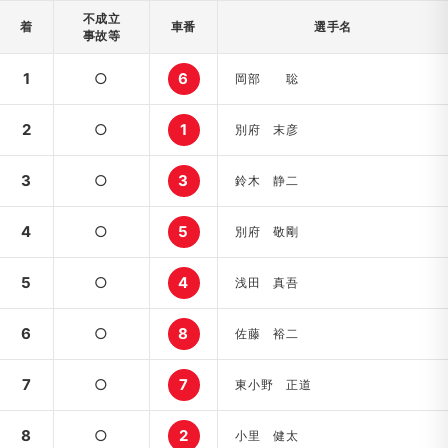
不成立
着
車番
選手名
事故等
1
○
6
岡部 聡
2
○
1
別府 末彦
3
○
3
鈴木 静二
4
○
5
別府 敬剛
5
○
4
浅田 真吾
6
○
8
佐藤 裕二
7
○
7
東小野 正道
8
○
2
小里 健太