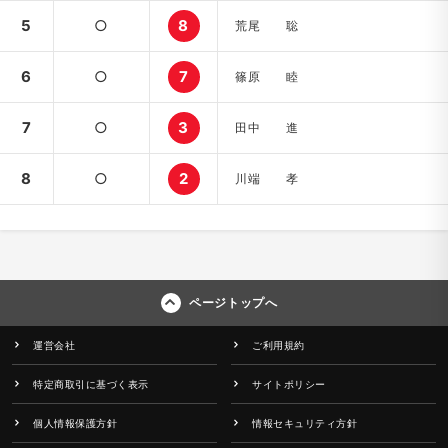
5
○
8
荒尾 聡
6
○
7
篠原 睦
7
○
3
田中 進
8
○
2
川端 孝
ページトップへ
運営会社
ご利用規約
特定商取引に基づく表示
サイトポリシー
個人情報保護方針
情報セキュリティ方針