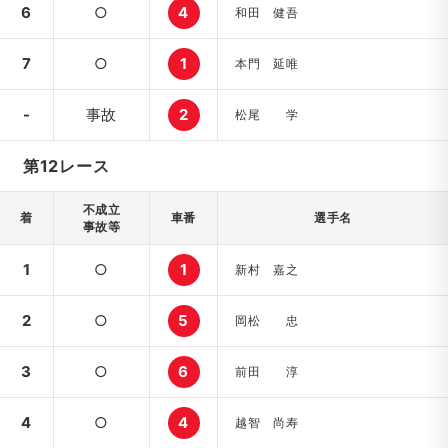
6
○
4
和田 健吾
7
○
1
本門 延唯
-
事故
2
松尾 学
第12レース
不成立
着
車番
選手名
事故等
1
○
1
新村 嘉之
2
○
5
岡松 忠
3
○
6
前田 淳
4
○
4
越智 尚寿