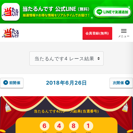
会員登録(無料)
2018年6月26日
前開催
次開催
当たるんです4のレース結果(当選番号)
6
4
8
1