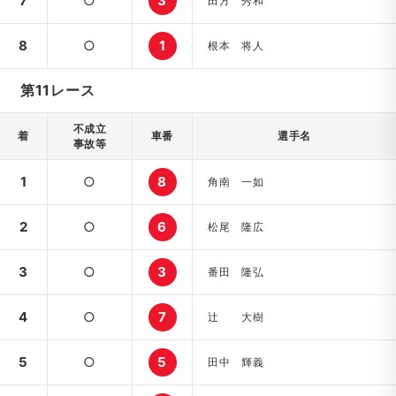
7
○
3
田方 秀和
8
○
1
根本 将人
第11レース
不成立
着
車番
選手名
事故等
1
○
8
角南 一如
2
○
6
松尾 隆広
3
○
3
番田 隆弘
4
○
7
辻 大樹
5
○
5
田中 輝義