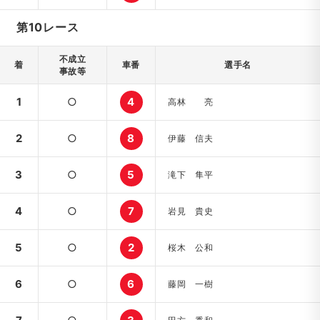
第10レース
不成立
着
車番
選手名
事故等
1
○
4
高林 亮
2
○
8
伊藤 信夫
3
○
5
滝下 隼平
4
○
7
岩見 貴史
5
○
2
桜木 公和
6
○
6
藤岡 一樹