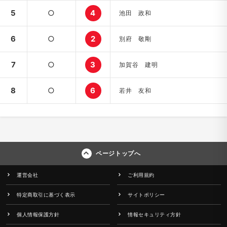
5
○
4
池田 政和
6
○
2
別府 敬剛
7
○
3
加賀谷 建明
8
○
6
若井 友和
ページトップへ
運営会社
ご利用規約
特定商取引に基づく表示
サイトポリシー
個人情報保護方針
情報セキュリティ方針