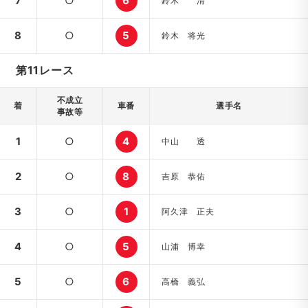
7
○
6
鈴木 清
8
○
5
鈴木 将光
第11レース
不成立
着
車番
選手名
事故等
1
○
4
中山 透
2
○
8
吉原 恭佑
3
○
1
阿久津 正夫
4
○
5
山浦 博幸
5
○
6
高橋 義弘