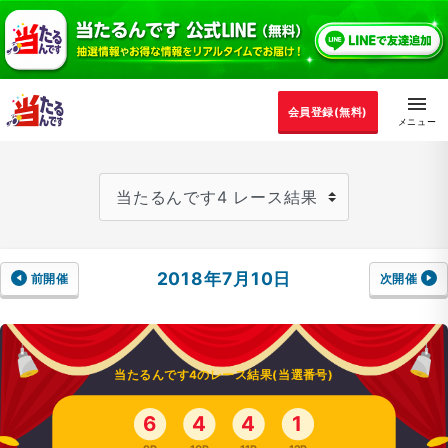
会員登録(無料)
2018年7月10日
前開催
次開催
当たるんです4のレース結果(当選番号)
6
4
4
1