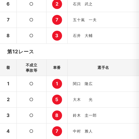
6
○
2
石貝 武之
7
○
7
五十嵐 一夫
8
○
3
石井 大輔
第12レース
不成立
着
車番
選手名
事故等
1
○
1
関口 隆広
2
○
5
大木 光
3
○
8
鈴木 圭一郎
4
○
7
中村 雅人