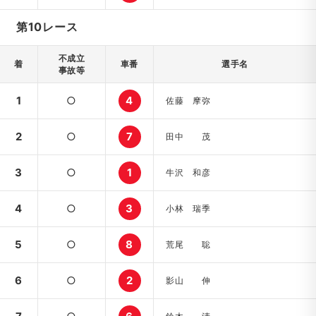
第10レース
不成立
着
車番
選手名
事故等
1
○
4
佐藤 摩弥
2
○
7
田中 茂
3
○
1
牛沢 和彦
4
○
3
小林 瑞季
5
○
8
荒尾 聡
6
○
2
影山 伸