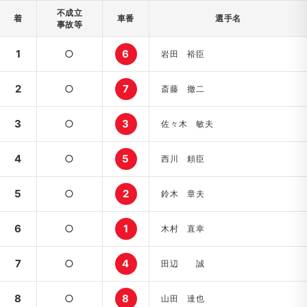
不成立
着
車番
選手名
事故等
1
○
6
岩田 裕臣
2
○
7
斎藤 撤二
3
○
3
佐々木 敏夫
4
○
5
西川 頼臣
5
○
2
鈴木 章夫
6
○
1
木村 直幸
7
○
4
田辺 誠
8
○
8
山田 達也