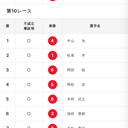
第10レース
不成立
着
車番
選手名
事故等
1
○
4
中山 光
2
○
1
松尾 学
3
○
6
岡部 聡
4
○
5
岡松 忠
5
○
8
木村 武之
6
○
2
池田 康範