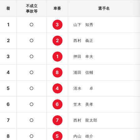
不成立
着
車番
選手名
事故等
1
○
3
山下 知秀
2
○
2
西村 義正
3
○
1
押田 幸夫
4
○
8
浦田 信輔
5
○
4
清水 卓
6
○
6
笠木 美孝
7
○
7
西村 龍太郎
8
○
5
内山 雄介