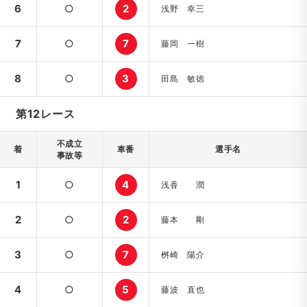
6
○
2
浅野 幸三
7
○
7
藤岡 一樹
8
○
3
田島 敏徳
第12レース
不成立
着
車番
選手名
事故等
1
○
4
浅香 潤
2
○
2
藤本 剛
3
○
7
桝崎 陽介
4
○
5
藤波 直也