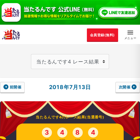
会員登録(無料)
2018年7月13日
前開催
次開催
当たるんです4のレース結果(当選番号)
3
4
8
4