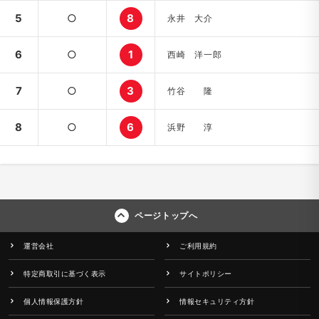
5
○
8
永井 大介
6
○
1
西崎 洋一郎
7
○
3
竹谷 隆
8
○
6
浜野 淳
ページトップへ
運営会社
ご利用規約
特定商取引に基づく表示
サイトポリシー
個人情報保護方針
情報セキュリティ方針