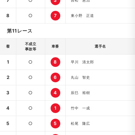
7
○
3
吉松 憲治
8
○
7
東小野 正道
第11レース
不成立
着
車番
選手名
事故等
1
○
8
早川 清太郎
2
○
6
丸山 智史
3
○
4
辰巳 裕樹
4
○
1
竹中 一成
5
○
5
松尾 隆広