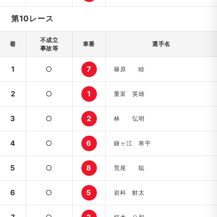
第10レース
不成立
着
車番
選手名
事故等
1
○
7
篠原 睦
2
○
1
重富 英雄
3
○
2
林 弘明
4
○
6
鐘ヶ江 将平
5
○
8
荒尾 聡
6
○
5
岩科 鮮太