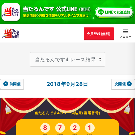
会員登録(無料)
2018年9月28日
前開催
次開催
当たるんです4のレース結果(当選番号)
8
7
2
1