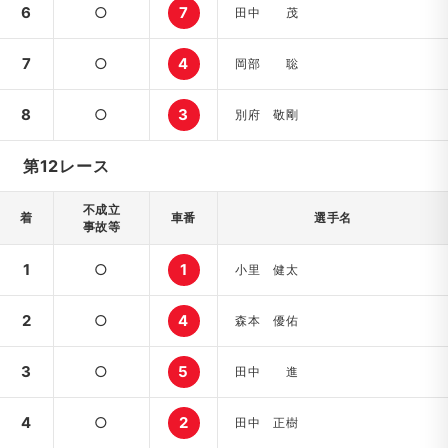
6
○
7
田中 茂
7
○
4
岡部 聡
8
○
3
別府 敬剛
第12レース
不成立
着
車番
選手名
事故等
1
○
1
小里 健太
2
○
4
森本 優佑
3
○
5
田中 進
4
○
2
田中 正樹