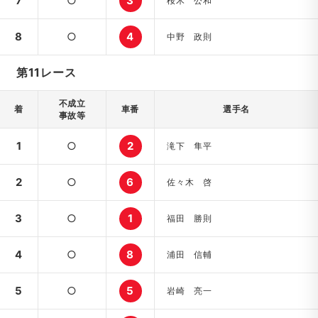
7
○
3
桜木 公和
8
○
4
中野 政則
第11レース
不成立
着
車番
選手名
事故等
1
○
2
滝下 隼平
2
○
6
佐々木 啓
3
○
1
福田 勝則
4
○
8
浦田 信輔
5
○
5
岩崎 亮一