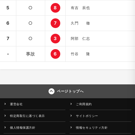
5
○
8
有吉 辰也
6
○
7
久門 徹
7
○
3
阿部 仁志
-
事故
6
竹谷 隆
ページトップへ
運営会社
ご利用規約
特定商取引に基づく表示
サイトポリシー
個人情報保護方針
情報セキュリティ方針