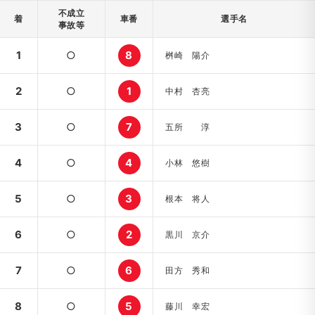
不成立
着
車番
選手名
事故等
1
○
8
桝崎 陽介
2
○
1
中村 杏亮
3
○
7
五所 淳
4
○
4
小林 悠樹
5
○
3
根本 将人
6
○
2
黒川 京介
7
○
6
田方 秀和
8
○
5
藤川 幸宏