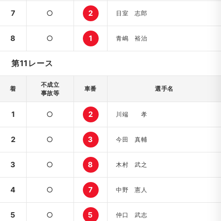
7
○
2
日室 志郎
8
○
1
青嶋 裕治
第11レース
不成立
着
車番
選手名
事故等
1
○
2
川端 孝
2
○
3
今田 真輔
3
○
8
木村 武之
4
○
7
中野 憲人
5
○
5
仲口 武志