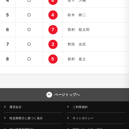
4
○
8
金子 大輔
5
○
4
鈴木 静二
6
○
7
西村 龍太郎
7
○
2
野田 光宏
8
○
5
新村 嘉之
ページトップへ
運営会社
ご利用規約
特定商取引に基づく表示
サイトポリシー