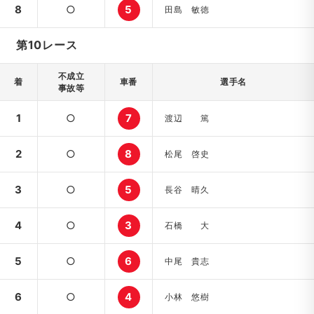
8
○
5
田島 敏徳
第10レース
不成立
着
車番
選手名
事故等
1
○
7
渡辺 篤
2
○
8
松尾 啓史
3
○
5
長谷 晴久
4
○
3
石橋 大
5
○
6
中尾 貴志
6
○
4
小林 悠樹