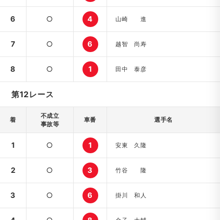
6
○
4
山崎 進
7
○
6
越智 尚寿
8
○
1
田中 泰彦
第12レース
不成立
着
車番
選手名
事故等
1
○
1
安東 久隆
2
○
3
竹谷 隆
3
○
6
掛川 和人