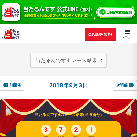
会員登録(無料)
2018年9月3日
前開催
次開催
当たるんです4のレース結果(当選番号)
3
7
2
1