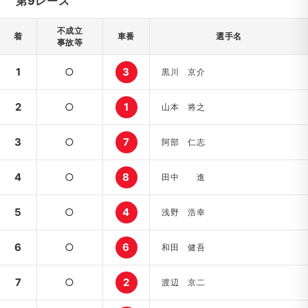
第9レース
不成立
着
車番
選手名
事故等
1
○
3
黒川 京介
2
○
1
山本 将之
3
○
7
阿部 仁志
4
○
8
田中 進
5
○
4
浅野 浩幸
6
○
6
和田 健吾
7
○
2
渡辺 京二