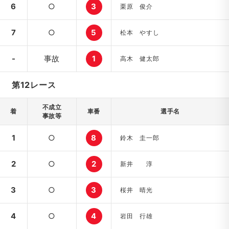
6
○
3
栗原 俊介
7
○
5
松本 やすし
-
事故
1
高木 健太郎
第12レース
不成立
着
車番
選手名
事故等
1
○
8
鈴木 圭一郎
2
○
2
新井 淳
3
○
3
桜井 晴光
4
○
4
岩田 行雄