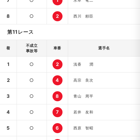
7
○
1
水本 竜二
8
○
2
西川 頼臣
第11レース
不成立
着
車番
選手名
事故等
1
○
2
浅香 潤
2
○
4
高宗 良次
3
○
8
青山 周平
4
○
7
若井 友和
5
○
6
西原 智昭