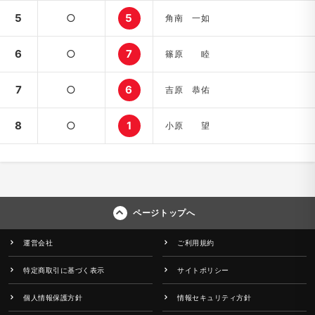
5
○
5
角南 一如
6
○
7
篠原 睦
7
○
6
吉原 恭佑
8
○
1
小原 望
ページトップへ
運営会社
ご利用規約
特定商取引に基づく表示
サイトポリシー
個人情報保護方針
情報セキュリティ方針