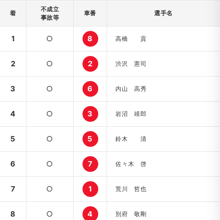
不成立
着
車番
選手名
事故等
1
○
8
高橋 貢
2
○
2
渋沢 憲司
3
○
6
内山 高秀
4
○
3
岩沼 靖郎
5
○
5
鈴木 清
6
○
7
佐々木 啓
7
○
1
荒川 哲也
8
○
4
別府 敬剛