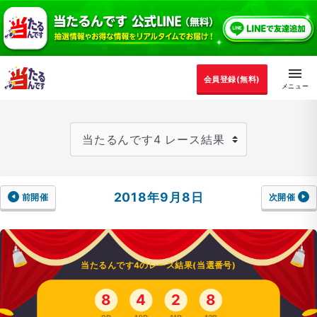
会員登録(無料)
2018年9月8日
前開催
次開催
当たるんです4のレース結果(当選番号)
8
4
2
8