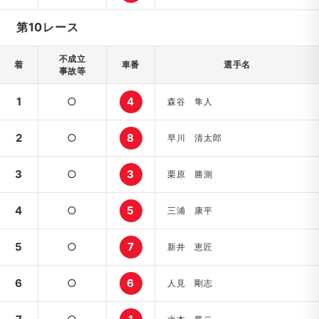
第10レース
不成立
着
車番
選手名
事故等
1
○
4
森谷 隼人
2
○
8
早川 清太郎
3
○
3
栗原 勝測
4
○
5
三浦 康平
5
○
7
新井 恵匠
6
○
6
人見 剛志