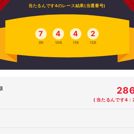
当たるんです4のレース結果(当選番号)
7
4
4
2
9R
10R
11R
12R
28
額
( 当たるんです4：2