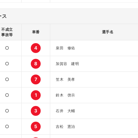
ース
不成立
車番
選手名
事故等
○
4
泉田 修佑
○
8
加賀谷 建明
○
7
笠木 美孝
○
1
鈴木 啓示
○
3
石井 大輔
○
5
吉松 憲治