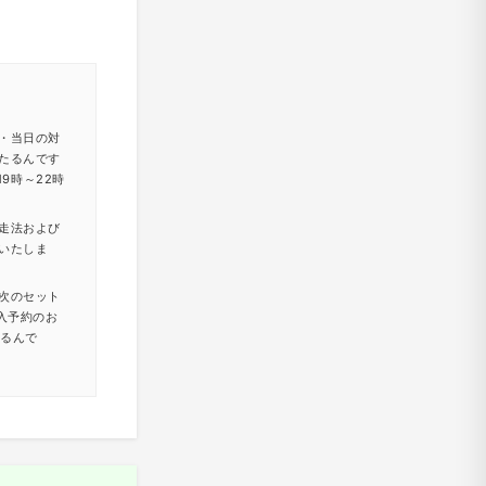
・当日の対
たるんです
9時～22時
走法および
いたしま
次のセット
入予約のお
たるんで