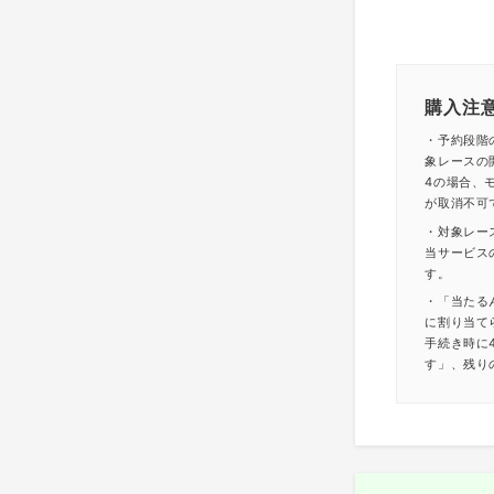
購入注
・予約段階
象レースの
4の場合、モ
が取消不可
・対象レー
当サービス
す。
・「当たる
に割り当て
手続き時に
す」、残り