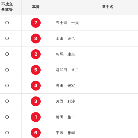
不成立
車番
選手名
事故等
○
7
五十嵐 一夫
○
8
山田 達也
○
2
相馬 康夫
○
5
君和田 裕二
○
4
野田 光宏
○
3
片野 利沙
○
1
縫田 雅一
○
6
平塚 雅樹