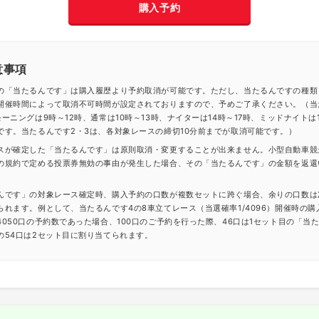
購入予約
意事項
の「当たるんです」は購入履歴より予約取消が可能です。ただし、当たるんですの種類
開催時間によって取消不可時間が設定されておりますので、予めご了承ください。（当
ーニングは9時～12時、通常は10時～13時、ナイターは14時～17時、ミッドナイトは1
です。当たるんです2・3は、各対象レースの締切10分前までが取消可能です。）
スが確定した「当たるんです」は原則取消・変更することが出来ません。小型自動車競
の規約で定める投票券無効の事由が発生した場合、その「当たるんです」の金額を返還
んです」の対象レース確定時、購入予約の口数が複数セットに跨ぐ場合、余りの口数は
られます。例として、当たるんです4の8車立てレース（当選確率1/4096）開催時の購
4050口の予約数であった場合、100口のご予約を行った際、46口は1セット目の「当
の54口は2セット目に割り当てられます。