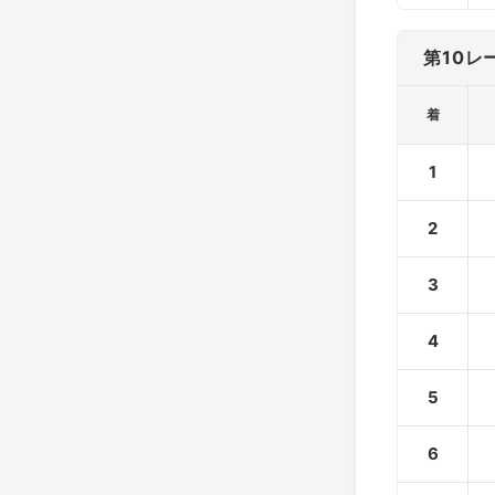
第10レ
着
1
2
3
4
5
6