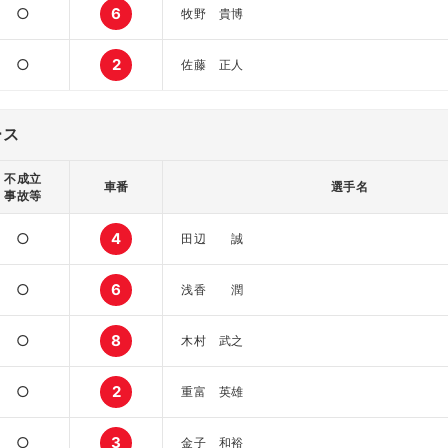
○
6
牧野 貴博
○
2
佐藤 正人
ース
不成立
車番
選手名
事故等
○
4
田辺 誠
○
6
浅香 潤
○
8
木村 武之
○
2
重富 英雄
○
3
金子 和裕