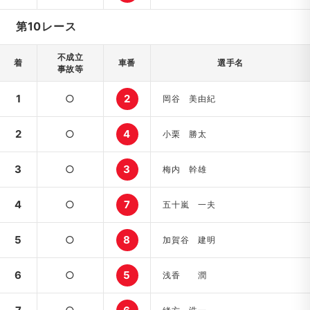
第10レース
不成立
着
車番
選手名
事故等
1
○
2
岡谷 美由紀
2
○
4
小栗 勝太
3
○
3
梅内 幹雄
4
○
7
五十嵐 一夫
5
○
8
加賀谷 建明
6
○
5
浅香 潤