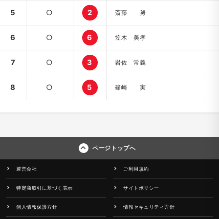
5
○
2
斎藤 努
6
○
6
笠木 美孝
7
○
3
岩佐 常義
8
○
5
篠崎 実
ページトップへ
運営会社
ご利用規約
特定商取引に基づく表示
サイトポリシー
個人情報保護方針
情報セキュリティ方針