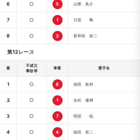
6
○
5
山際 真介
7
○
1
川原 剛
8
○
3
君和田 裕二
第12レース
不成立
着
車番
選手名
事故等
1
○
8
池田 政和
2
○
1
吉松 優輝
3
○
7
岡部 聡
4
○
4
福田 裕二