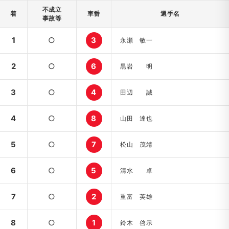
不成立
着
車番
選手名
事故等
1
○
3
永瀬 敏一
2
○
6
黒岩 明
3
○
4
田辺 誠
4
○
8
山田 達也
5
○
7
松山 茂靖
6
○
5
清水 卓
7
○
2
重富 英雄
8
○
1
鈴木 啓示