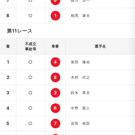
7
○
6
緒方 浩一
8
○
1
相馬 康夫
第11レース
不成立
着
車番
選手名
事故等
1
○
4
泉田 修佑
2
○
8
木村 武之
3
○
2
鈴木 章夫
4
○
6
中野 憲人
5
○
7
岩田 裕臣