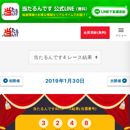
会員登録(無料)
2019年1月30日
前開催
次開催
当たるんです4のレース結果(当選番号)
3
2
4
8